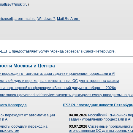
maltsev@mskit.ru
)
icrosoft
,
агент mail ru
,
Windows 7
,
Mail.Ru Агент
ЦЕНЕ предоставляет услугу "Аренда сервера" в Санкт-Петербурге.
вости Москвы и Центра
 переходит от автоматизации задач к управлению процессами и AI
сты обсудили переход на отечественные ОС для встроенных систем
оги партнерской конференции «Весенний документооборот – 2026»
го хаоса к governed self-service: эксперты фиксируют смену парадигмы на р
него Новгорода
ITSZ.RU: последние новости Петербург
ок переходит от автоматизации
04.08.2026
Российский RPA-рынок пе
 и AI
задач к управлению процессами и AI
мисты обсудили переход на
03.07.2026
Системные программисты
ных систем
отечественные ОС для встроенных с