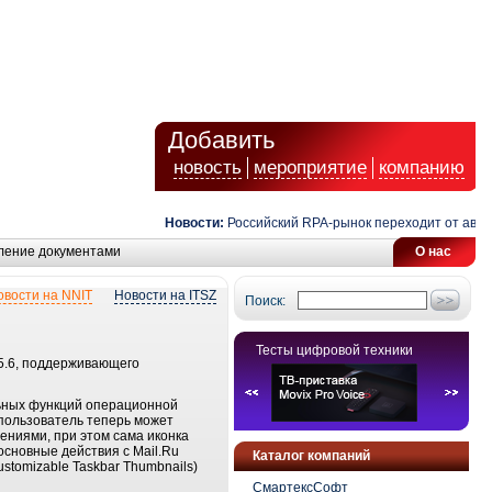
Добавить
новость
мероприятие
компанию
Новости:
Российский RPA-рынок переходит от автома
ление документами
О нас
овости на NNIT
Новости на ITSZ
Поиск:
Тесты цифровой техники
 5.6, поддерживающего
льных функций операционной
пользователь теперь может
тениями, при этом сама иконка
сновные действия с Mail.Ru
Каталог компаний
stomizable Taskbar Thumbnails)
СмартексСофт