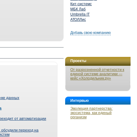
Кит-системс
МБК Лаб
Umbrella IT
АТОЛЛис
Добавь свою компанию
Проекты
От разрозненной отчетности к
единой системе аналитики —
кейс «Холодильник.ру»
ынке данных
Интервью
а
Эволюция партнерства:
экосистема, как единый
организм
реходит от автоматизации
 обсудили переход на
истем