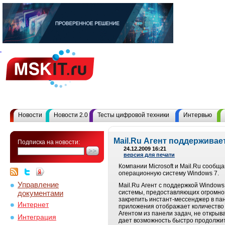
Новости
Новости 2.0
Тесты цифровой техники
Интервью
Mail.Ru Агент поддержива
Подписка на новости:
24.12.2009 16:21
версия для печати
Компании Microsoft и Mail.Ru сообщ
операционную систему Windows 7.
Управление
Mail.Ru Агент с поддержкой Window
документами
системы, предоставляющих огромно
закрепить инстант-мессенджер в пан
Интернет
приложения отображает количество 
Агентом из панели задач, не открыв
Интеграция
дает возможность быстро продолжи