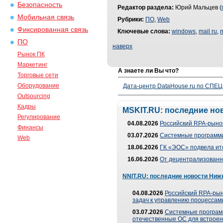
Безопасность
Редактор раздела:
Юрий Мальцев (
Мобильная связь
Рубрики:
ПО
,
Web
Фиксированная связь
Ключевые слова:
windows
,
mail ru
,
m
ПО
наверх
Рынок ПК
Маркетинг
А знаете ли Вы что?
Торговые сети
Оборудование
Дата-центр DataHouse.ru по СПЕЦ-
Outsourcing
Кадры
MSKIT.RU: последние но
Регулирование
04.08.2026
Российский RPA-рынок
Финансы
03.07.2026
Системные программи
Web
18.06.2026
ГК «ЭОС» подвела ит
16.06.2026
От децентрализованно
NNIT.RU: последние новости Ниж
04.08.2026
Российский RPA-рын
задач к управлению процессами
03.07.2026
Системные програм
отечественные ОС для встроен