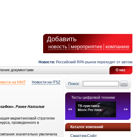
Добавить
новость
мероприятие
компанию
Новости:
Российский RPA-рынок переходит от автоматиза
ление документами
О нас
овости на NNIT
Новости на ITSZ
Поиск:
Тесты цифровой техники
гаФон». Ранее Наталия
зация маркетинговой стратегии
курса, проведенного в
Каталог компаний
компания значительно увеличила
СмартексСофт