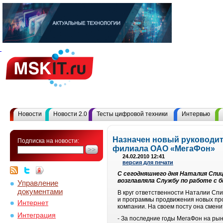
Новости
Новости 2.0
Тесты цифровой техники
Интервью
Назначен новый руководит
Подписка на новости:
филиала ОАО «МегаФон»
24.02.2010 12:41
версия для печати
С сегодняшнего дня Наталия Спи
возглавляла Службу по работе с б
Управление
документами
В круг ответственности Наталии Сп
и программы продвижения новых про
Интернет
компании. На своем посту она смени
Интеграция
- За последние годы МегаФон на ры