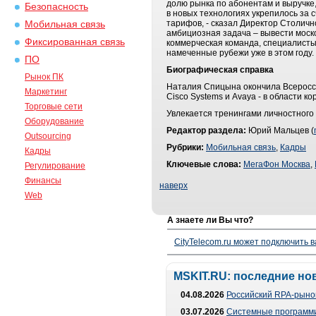
долю рынка по абонентам и выручке
Безопасность
в новых технологиях укрепилось за 
тарифов, - сказал Директор Столич
Мобильная связь
амбициозная задача – вывести моск
Фиксированная связь
коммерческая команда, специалисты
намеченные рубежи уже в этом году.
ПО
Биографическая справка
Рынок ПК
Наталия Спицына окончила Всеросси
Маркетинг
Cisco Systems и Avaya - в области к
Торговые сети
Увлекается тренингами личностного
Оборудование
Редактор раздела:
Юрий Мальцев (
Outsourcing
Рубрики:
Мобильная связь
,
Кадры
Кадры
Ключевые слова:
МегаФон Москва
,
Регулирование
Финансы
наверх
Web
А знаете ли Вы что?
CityTelecom.ru может подключить в
MSKIT.RU: последние но
04.08.2026
Российский RPA-рынок
03.07.2026
Системные программи