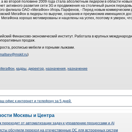
, а во второй половине 2009 года стала абсолютным лидером в области новы
счет активного развития сети 3G и продвижения на столичный рынок передов
ного филиала ОАО «МегаФон» Игорь Парфенов, - Перед новым коммерческим 
овский МегаФон в лидеры по выручке, сохранив и преумножив имеющиеся дос
 МегаФона хорошо мотивированы и нацелены на успех, поэтому я уверен, ч
йский Финансово-экономический институт. Работала в крупных международн
орпоративных продаж.
 роста, росписью мебели и горными лыжами.
maltsev@mskit.ru
)
МегаФон
,
кадры
,
директор
,
назначения
,
назначение
аш офис к интернет и телефону за 5 дней.
вости Москвы и Центра
 переходит от автоматизации задач к управлению процессами и AI
сты обсудили переход на отечественные ОС для встроенных систем