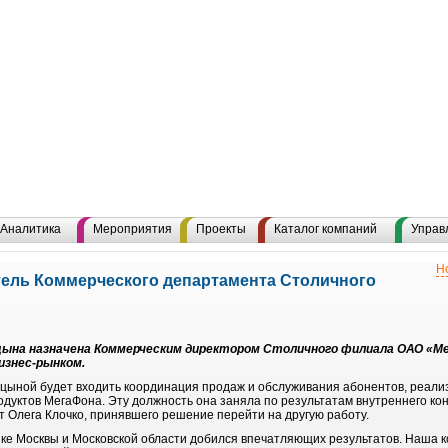
Аналитика
Мероприятия
Проекты
Каталог компаний
Управ
Н
ель Коммерческого департамента Столичного
цына назначена Коммерческим директором Столичного филиала ОАО «Ме
изнес-рынком.
ицыной будет входить координация продаж и обслуживания абонентов, реали
дуктов МегаФона. Эту должность она заняла по результатам внутреннего кон
т Олега Клочко, принявшего решение перейти на другую работу.
нке Москвы и Московской области добился впечатляющих результатов. Наша 