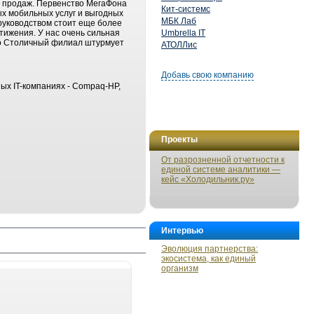
х продаж. Первенство МегаФона
Кит-системс
ых мобильных услуг и выгодных
МБК Лаб
руководством стоит еще более
тижения. У нас очень сильная
Umbrella IT
то Столичный филиал штурмует
АТОЛЛис
Добавь свою компанию
ых IT-компаниях - Compaq-HP,
Проекты
От разрозненной отчетности к
единой системе аналитики —
кейс «Холодильник.ру»
Интервью
Эволюция партнерства:
экосистема, как единый
организм