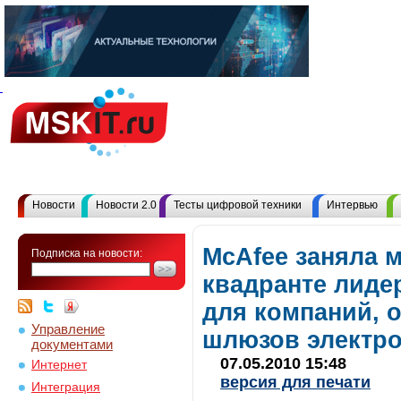
Новости
Новости 2.0
Тесты цифровой техники
Интервью
McAfee заняла м
Подписка на новости:
квадранте лиде
для компаний, 
Управление
шлюзов электр
документами
07.05.2010 15:48
Интернет
версия для печати
Интеграция