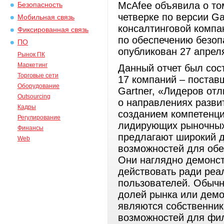
McAfee объявила о то
Безопасность
четверке по версии Ga
Мобильная связь
консалтинговой компа
Фиксированная связь
по обеспечению безо
ПО
опубликован 27 апреля
Рынок ПК
Маркетинг
Данный отчет был сос
Торговые сети
17 компаний – постав
Оборудование
Gartner, «Лидеров от
Outsourcing
о направлениях разви
Кадры
созданием компетенци
Регулирование
лидирующих рыночных 
Финансы
предлагают широкий 
Web
возможностей для обе
Они наглядно демонст
действовать ради реа
пользователей. Обыч
долей рынка или демо
являются собственни
возможностей для фил