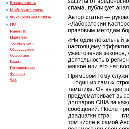
защиты от вредоносног
Безопасность
спама, публикует ана
Мобильная связь
Автор статьи — руков
Фиксированная связь
«Лаборатории Касперс
ПО
правовым методам бо
Рынок ПК
Маркетинг
«Ни один локальный з
Торговые сети
настоящему эффективн
Оборудование
ужесточения законов
Outsourcing
деятельность в регио
Кадры
мягкое или его нет во
Регулирование
Финансы
Примером тому служит
Web
— один из самых стро
тематике. Он выдвига
предусматривает выс
долларов США за каж
сообщений. После при
двадцатки стран — гл
том числе в самой Ав
переместили свои сер