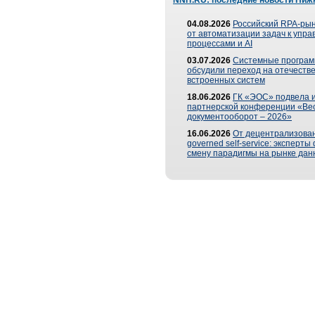
NNIT.RU: последние новости Ниж
04.08.2026
Российский RPA-рын
от автоматизации задач к упр
процессами и AI
03.07.2026
Системные програ
обсудили переход на отечеств
встроенных систем
18.06.2026
ГК «ЭОС» подвела и
партнерской конференции «Ве
документооборот – 2026»
16.06.2026
От децентрализован
governed self-service: эксперт
смену парадигмы на рынке дан