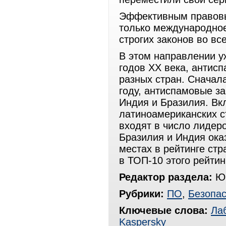
Эффективным правовы
только международное
строгих законов во вс
В этом направлении у
годов ХХ века, антис
разных стран. Сначал
году, антиспамовые з
Индия и Бразилия. Вк
латиноамериканских ст
входят в число лидеро
Бразилия и Индия оказ
местах в рейтинге ст
в ТОП-10 этого рейтин
Редактор раздела:
Юр
Рубрики:
ПО
,
Безопас
Ключевые слова:
Ла
Kaspersky