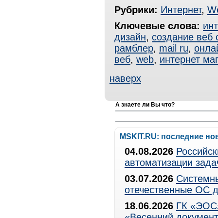
Рубрики:
Интернет
,
W
Ключевые слова:
инт
дизайн
,
создание веб 
рамблер
,
mail ru
,
онла
веб
,
web
,
интернет ма
наверх
А знаете ли Вы что?
MSKIT.RU: последние но
04.08.2026
Российск
автоматизации зада
03.07.2026
Системны
отечественные ОС д
18.06.2026
ГК «ЭОС»
«Весенний документ