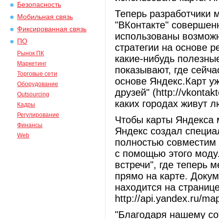
Безопасность
Теперь разработчики м
Мобильная связь
"ВКонтакте" совершен
Фиксированная связь
использованы возможно
ПО
стратегии на основе р
Рынок ПК
какие-нибудь полезны
Маркетинг
показывают, где сейча
Торговые сети
основе Яндекс.Карт у
Оборудование
друзей" (http://vkonta
Outsourcing
каких городах живут 
Кадры
Регулирование
Чтобы карты Яндекса м
Финансы
Яндекс создал специа
Web
полностью совместим 
с помощью этого моду
встречи", где теперь 
прямо на карте. Доку
находится на страниц
http://api.yandex.ru/ma
"Благодаря нашему сот