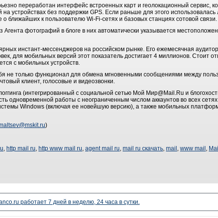
рьезно переработан интерфейс встроенных карт и геолокационный сервис, к
на устройствах без поддержки GPS. Если раньше для этого использовалась 
 о ближайших к пользователю Wi-Fi-сетях и базовых станциях сотовой связи.
из Агента фотографий в блоге в них автоматически указывается местоположен
лярных инстант-мессенджеров на российском рынке. Его ежемесячная аудитор
век, для мобильных версий этот показатель достигает 4 миллионов. Стоит от
тся с мобильных устройств.
себя не только функционал для обмена мгновенными сообщениями между пол
чтовый клиент, голосовые и видеозвонки.
логгинга (интегрированный с социальной сетью Мой Мир@Mail.Ru и блогохост
ть одновременной работы с неограниченным числом аккаунтов во всех сетях и
стемы Windows (включая ее новейшую версию), а также мобильных платформ 
maltsev@mskit.ru
)
ru
,
http mail ru
,
http www mail ru
,
agent mail ru
,
mail ru скачать
,
mail
,
www mail
,
Mai
nco.ru работает 7 дней в неделю, 24 часа в сутки.