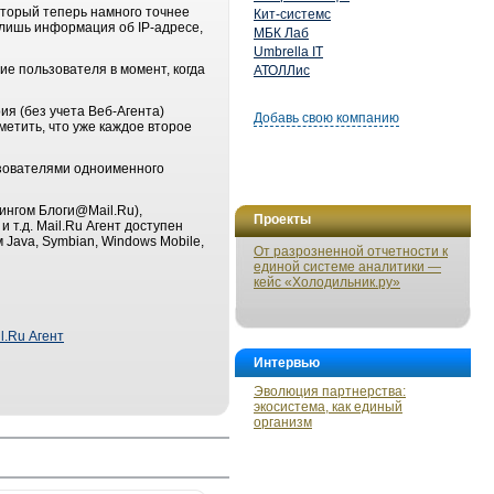
оторый теперь намного точнее
Кит-системс
лишь информация об IP-адресе,
МБК Лаб
Umbrella IT
ие пользователя в момент, когда
АТОЛЛис
ия (без учета Веб-Агента)
Добавь свою компанию
метить, что уже каждое второе
ьзователями одноименного
ингом Блоги@Mail.Ru),
Проекты
 т.д. Mail.Ru Агент доступен
Java, Symbian, Windows Mobile,
От разрозненной отчетности к
единой системе аналитики —
кейс «Холодильник.ру»
l.Ru Агент
Интервью
Эволюция партнерства:
экосистема, как единый
организм