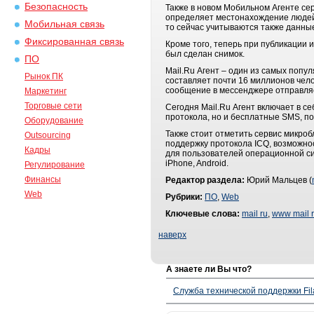
Безопасность
Также в новом Мобильном Агенте се
определяет местонахождение людей 
Мобильная связь
то сейчас учитываются также данные
Фиксированная связь
Кроме того, теперь при публикации 
был сделан снимок.
ПО
Mail.Ru Агент – один из самых попу
Рынок ПК
составляет почти 16 миллионов чело
сообщение в мессенджере отправляе
Маркетинг
Торговые сети
Сегодня Mail.Ru Агент включает в 
протокола, но и бесплатные SMS, по
Оборудование
Также стоит отметить сервис микроб
Outsourcing
поддержку протокола ICQ, возможнос
Кадры
для пользователей операционной си
iPhone, Android.
Регулирование
Финансы
Редактор раздела:
Юрий Мальцев (
Web
Рубрики:
ПО
,
Web
Ключевые слова:
mail ru
,
www mail 
наверх
А знаете ли Вы что?
Служба технической поддержки Fila