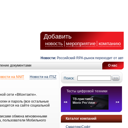
Добавить
новость
мероприятие
компанию
Новости:
Российский RPA-рынок переходит от автомат
ление документами
О нас
овости на NNIT
Новости на ITSZ
Поиск:
Тесты цифровой техники
ной сети «ВКонтакте».
огин и пароль (все остальные
аходятся на сайте социальной
ервисами обмена мгновенными
Каталог компаний
ра, пользователи Мобильного
СмартексСофт