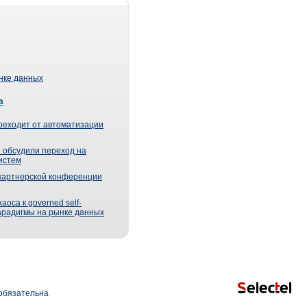
ынке данных
а
реходит от автоматизации
 обсудили переход на
истем
партнерской конференции
оса к governed self-
парадигмы на рынке данных
обязательна