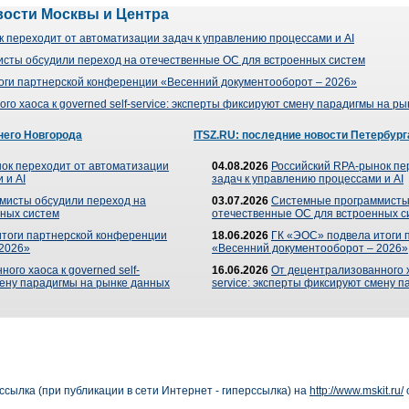
вости Москвы и Центра
 переходит от автоматизации задач к управлению процессами и AI
сты обсудили переход на отечественные ОС для встроенных систем
оги партнерской конференции «Весенний документооборот – 2026»
го хаоса к governed self-service: эксперты фиксируют смену парадигмы на р
него Новгорода
ITSZ.RU: последние новости Петербург
ок переходит от автоматизации
04.08.2026
Российский RPA-рынок пе
 и AI
задач к управлению процессами и AI
мисты обсудили переход на
03.07.2026
Системные программисты
ных систем
отечественные ОС для встроенных с
итоги партнерской конференции
18.06.2026
ГК «ЭОС» подвела итоги 
 2026»
«Весенний документооборот – 2026»
ого хаоса к governed self-
16.06.2026
От децентрализованного ха
мену парадигмы на рынке данных
service: эксперты фиксируют смену 
сылка (при публикации в сети Интернет - гиперссылка) на
http://www.mskit.ru/