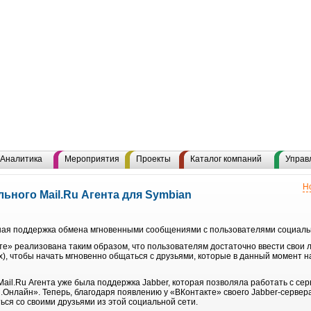
Аналитика
Мероприятия
Проекты
Каталог компаний
Управ
Н
ьного Mail.Ru Агента для Symbian
нная поддержка обмена мгновенными сообщениями с пользователями социаль
е» реализована таким образом, что пользователям достаточно ввести свои л
), чтобы начать мгновенно общаться с друзьями, которые в данный момент н
ail.Ru Агента уже была поддержка Jabber, которая позволяла работать с с
Я.Онлайн». Теперь, благодаря появлению у «ВКонтакте» своего Jabber-серве
ься со своими друзьями из этой социальной сети.