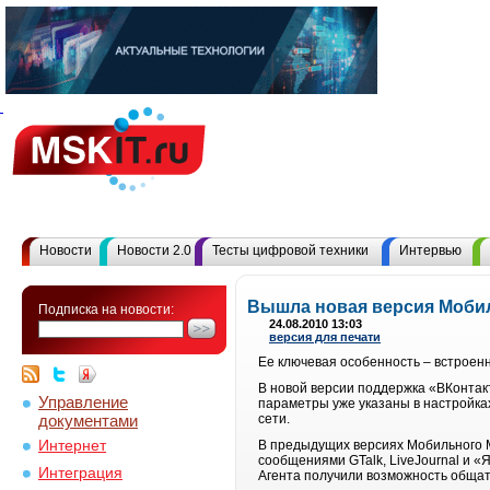
Новости
Новости 2.0
Тесты цифровой техники
Интервью
Вышла новая версия Мобил
Подписка на новости:
24.08.2010 13:03
версия для печати
Ее ключевая особенность – встрое
В новой версии поддержка «ВКонтакт
Управление
параметры уже указаны в настройках
документами
сети.
Интернет
В предыдущих версиях Мобильного M
сообщениями GTalk, LiveJournal и «
Интеграция
Агента получили возможность общат