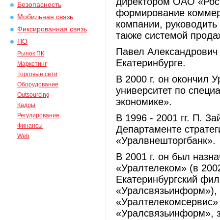
директором ОАО «Рост
Безопасность
формирование коммерч
Мобильная связь
компании, руководить 
Фиксированная связь
также системой прода
ПО
Павел Александрович 
Рынок ПК
Екатеринбурге.
Маркетинг
Торговые сети
В 2000 г. он окончил 
Оборудование
университет по спец
Outsourcing
экономике».
Кадры
Регулирование
В 1996 - 2001 гг. П. 
Финансы
Департаменте стратег
Web
«Уралвнешторгбанк».
В 2001 г. он был наз
«Уралтелеком» (в 2002
Екатеринбургский фи
«Уралсвязьинформ»), 
«Уралтелекомсервис»
«Уралсвязьинформ», 