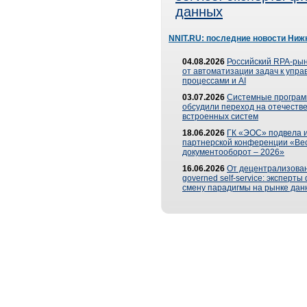
данных
NNIT.RU: последние новости Ниж
04.08.2026
Российский RPA-рын
от автоматизации задач к упр
процессами и AI
03.07.2026
Системные програ
обсудили переход на отечеств
встроенных систем
18.06.2026
ГК «ЭОС» подвела и
партнерской конференции «Ве
документооборот – 2026»
16.06.2026
От децентрализован
governed self-service: эксперт
смену парадигмы на рынке дан