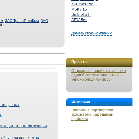
Кит-системс
МБК Лаб
Umbrella IT
АТОЛЛис
ом
,
ЗАО ТрансТелеКом
,
ЗАО
НН
Добавь свою компанию
й
Проекты
От разрозненной отчетности к
единой системе аналитики —
кейс «Холодильник.ру»
Интервью
ынке данных
Эволюция партнерства:
экосистема, как единый
а
организм
реходит от автоматизации
 обсудили переход на