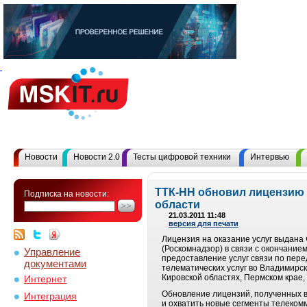
Новости
Новости 2.0
Тесты цифровой техники
Интервью
ТТК-НН обновил лицензию 
Подписка на новости:
области
21.03.2011 11:48
версия для печати
Лицензия на оказание услуг выдана
(Роскомнадзор) в связи с окончание
Управление
предоставление услуг связи по пер
документами
телематических услуг во Владимирс
Кировской областях, Пермском крае,
Интернет
Обновление лицензий, полученных в 
Интеграция
и охватить новые сегменты телеком