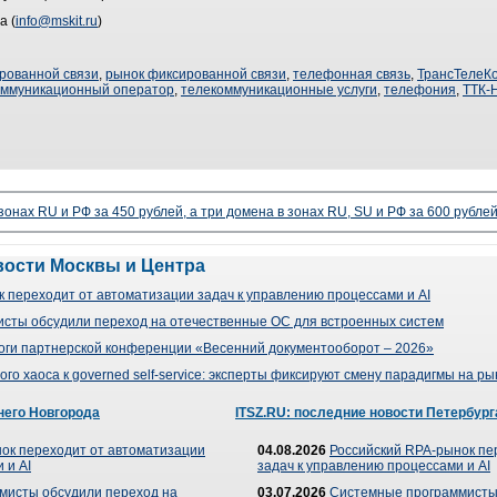
а (
info@mskit.ru
)
рованной связи
,
рынок фиксированной связи
,
телефонная связь
,
ТрансТелеК
оммуникационный оператор
,
телекоммуникационные услуги
,
телефония
,
ТТК-
 зонах RU и РФ за 450 рублей, а три домена в зонах RU, SU и РФ за 600 рубле
вости Москвы и Центра
 переходит от автоматизации задач к управлению процессами и AI
сты обсудили переход на отечественные ОС для встроенных систем
оги партнерской конференции «Весенний документооборот – 2026»
го хаоса к governed self-service: эксперты фиксируют смену парадигмы на р
него Новгорода
ITSZ.RU: последние новости Петербург
ок переходит от автоматизации
04.08.2026
Российский RPA-рынок пе
 и AI
задач к управлению процессами и AI
мисты обсудили переход на
03.07.2026
Системные программисты