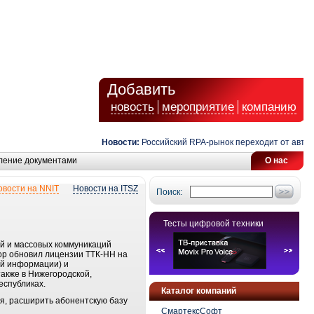
Добавить
новость
мероприятие
компанию
Новости:
Российский RPA-рынок переходит от автомат
ление документами
О нас
овости на NNIT
Новости на ITSZ
Поиск:
Тесты цифровой техники
ий и массовых коммуникаций
зор обновил лицензии ТТК-НН на
ой информации) и
акже в Нижегородской,
еспубликах.
Каталог компаний
ия, расширить абонентскую базу
СмартексСофт