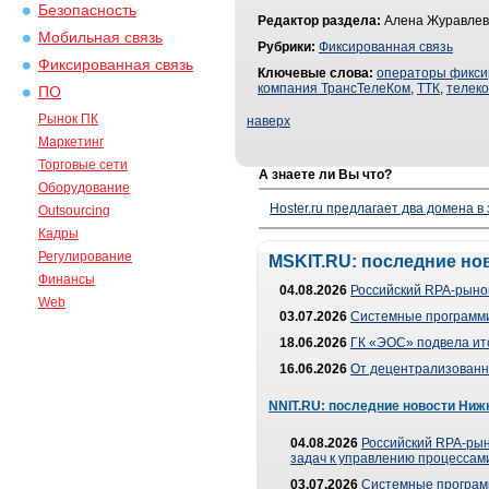
Безопасность
Редактор раздела:
Алена Журавлев
Мобильная связь
Рубрики:
Фиксированная связь
Фиксированная связь
Ключевые слова:
операторы фикси
компания ТрансТелеКом
,
ТТК
,
телек
ПО
Рынок ПК
наверх
Маркетинг
Торговые сети
А знаете ли Вы что?
Оборудование
Hoster.ru предлагает два домена в
Outsourcing
Кадры
Регулирование
MSKIT.RU: последние но
Финансы
04.08.2026
Российский RPA-рынок
Web
03.07.2026
Системные программи
18.06.2026
ГК «ЭОС» подвела ит
16.06.2026
От децентрализованно
NNIT.RU: последние новости Ниж
04.08.2026
Российский RPA-рын
задач к управлению процессами
03.07.2026
Системные програм