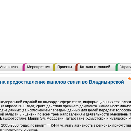
Аналитика
Мероприятия
Проекты
Каталог компаний
Управ
Н
на предоставление каналов связи во Владимирской
 Федеральной службой по надзору в сфере связи, информационных технолог
м (в апреле 2011 года) срока действия прежнего документа. Ранее Роскомнад
едаче данных (за исключением передачи данных для целей передачи голосов
кой области. Лицензии по всем трем направлениям деятельности обновлены т
 Башкортостане, Марий Эл, Мордовии, Татарстане, Удмуртской и Чувашской Р
2005-2006 годах, позволит ТТК-НН усилить активность в регионах присутств
муникационного рынка.