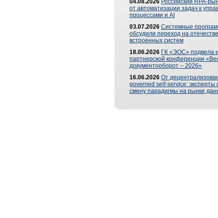
04.08.2026
Российский RPA-рын
от автоматизации задач к упр
процессами и AI
03.07.2026
Системные програ
обсудили переход на отечеств
встроенных систем
18.06.2026
ГК «ЭОС» подвела и
партнерской конференции «Ве
документооборот – 2026»
16.06.2026
От децентрализован
governed self-service: эксперт
смену парадигмы на рынке дан