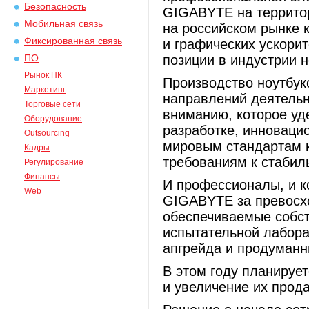
Безопасность
GIGABYTE на террито
Мобильная связь
на российском рынке 
Фиксированная связь
и графических ускорит
позиции в индустрии 
ПО
Рынок ПК
Производство ноутбук
Маркетинг
направлений деятельн
Торговые сети
вниманию, которое уд
Оборудование
разработке, инноваци
Outsourcing
мировым стандартам к
Кадры
требованиям к стабил
Регулирование
Финансы
И профессионалы, и к
Web
GIGABYTE за превосхо
обеспечиваемые собст
испытательной лаборат
апгрейда и продуманн
В этом году планируе
и увеличение их прод