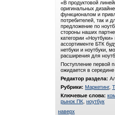
«В продуктовой линей
оригинальных дизайн
функционалом и привл
потребителей, так и 
предложение по ноутб
стороны наших партне
категории «Ноутбуки»
ассортименте БТК бу
нетбуки и ноутбуки, м
расширения для ноутб
Поступление первой п
ожидается в середине 
Редактор раздела:
Ал
Рубрики:
Маркетинг
,
Т
Ключевые слова:
ко
рынок ПК
,
ноутбук
наверх