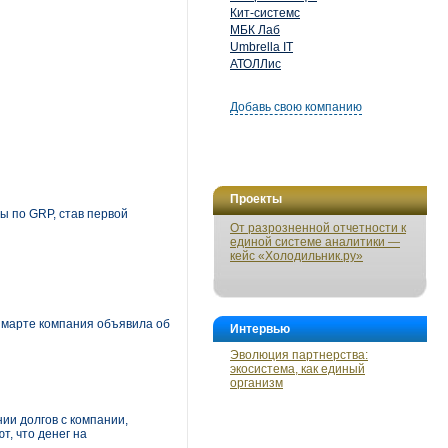
Кит-системс
МБК Лаб
Umbrella IT
АТОЛЛис
Добавь свою компанию
Проекты
ы по GRP, став первой
От разрозненной отчетности к
единой системе аналитики —
кейс «Холодильник.ру»
 марте компания объявила об
Интервью
Эволюция партнерства:
экосистема, как единый
организм
нии долгов с компании,
т, что денег на