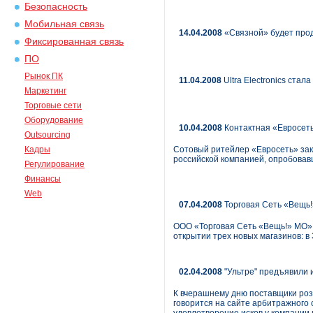
Безопасность
Мобильная связь
14.04.2008
«Связной» будет про
Фиксированная связь
ПО
Рынок ПК
11.04.2008
Ultra Electronics стал
Маркетинг
Торговые сети
Оборудование
10.04.2008
Контактная «Евросет
Outsourcing
Кадры
Сотовый ритейлер «Евросеть» зак
российской компанией, опробова
Регулирование
Финансы
Web
07.04.2008
Торговая Сеть «Вещь!
ООО «Торговая Сеть «Вещь!» МО» 
открытии трех новых магазинов: в
02.04.2008
"Ультре" предъявили 
К вчерашнему дню поставщики розн
говорится на сайте арбитражного 