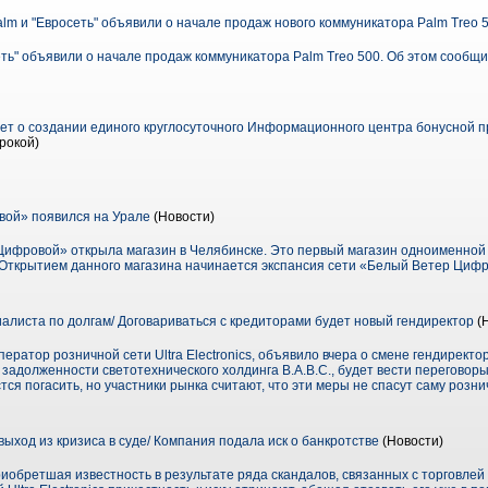
alm и "Евросеть" объявили о начале продаж нового коммуникатора Palm Treo 
сеть" объявили о начале продаж коммуникатора Palm Treo 500. Об этом сообщ
т о создании единого круглосуточного Информационного центра бонусной 
рокой)
ой» появился на Урале
(Новости)
ифровой» открыла магазин в Челябинске. Это первый магазин одноименной 
. Открытием данного магазина начинается экспансия сети «Белый Ветер Цифр
иалиста по долгам/ Договариваться с кредиторами будет новый гендиректор
(
ператор розничной сети Ultra Electronics, объявило вчера о смене гендиректор
адолженности светотехнического холдинга В.А.В.С., будет вести переговор
тся погасить, но участники рынка считают, что эти меры не спасут саму розни
 выход из кризиса в суде/ Компания подала иск о банкротстве
(Новости)
 приобретшая известность в результате ряда скандалов, связанных с торговлей