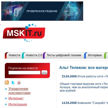
Новости
Новости 2.0
Тесты цифровой техники
Интервью
Альт Телеком: все мате
Подписка на новости:
15.04.2008
Итоги работы сети «Т
Общая торговая выручка сети «Тел
больше, чем за аналогичный перио
Управление
млн рублей.
документами
Интернет
14.04.2008
Компания "Санрайз" пр
Интеграция