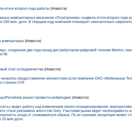
а итоги второго года работы
(Новости)
нных компьютерных магазинов «Позитроника» подвела итоги второго года ра
чти 200 млн. долл. В текущем году компания планирует окончательно закрепи
а компьютерах
(Новости)
а», созданная два года назад дистрибутором цифровой техники Merlion, при
м ПК
вый этап сотрудничества
(Новости)
» началось предоставление абонентских услуг компании ОАО «Мобильные Те
 и странах СНГ.
ицо/Ритейлер решил провести ребрендинг
(Новости)
вросеть» ведет работу над изменением своего позиционирования, корпоративно
кте стало рекламное агентство Grey. Участники рынка видят необходимость 
опасность ухода от сложившегося образа. По их оценкам, концепция может ст
о 20 млн долл.