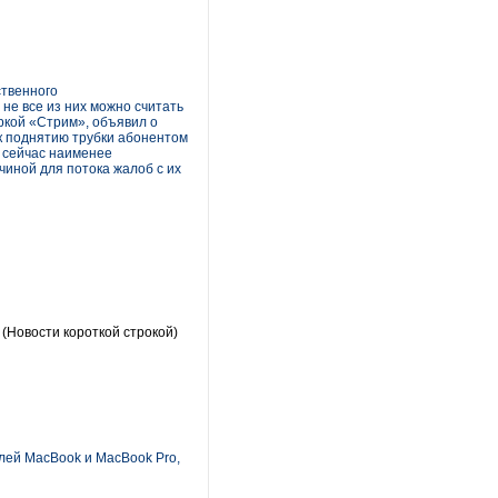
ственного
не все из них можно считать
ркой «Стрим», объявил о
к поднятию трубки абонентом
ь сейчас наименее
иной для потока жалоб с их
(Новости короткой строкой)
елей MacBook и MacBook Pro,