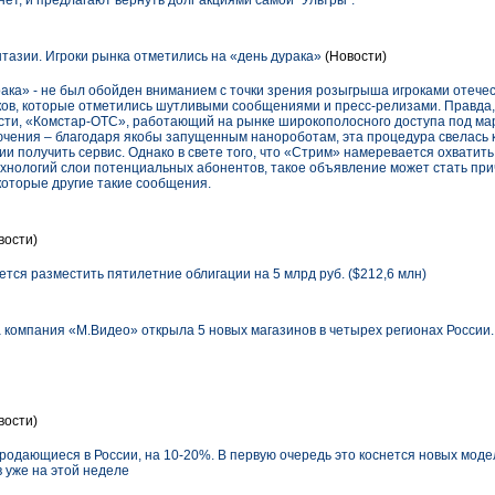
ет, и предлагают вернуть долг акциями самой "Ультры".
азии. Игроки рынка отметились на «день дурака»
(Новости)
ака» - не был обойден вниманием с точки зрения розыгрыша игроками отече
ов, которые отметились шутливыми сообщениями и пресс-релизами. Правда, 
сти, «Комстар-ОТС», работающий на рынке широкополосного доступа под ма
лючения – благодаря якобы запущенным нанороботам, эта процедура свелась 
и получить сервис. Однако в свете того, что «Стрим» намеревается охватит
хнологий слои потенциальных абонентов, такое объявление может стать прич
которые другие такие сообщения.
вости)
тся разместить пятилетние облигации на 5 млрд руб. ($212,6 млн)
а компания «М.Видео» открыла 5 новых магазинов в четырех регионах России.
вости)
продающиеся в России, на 10-20%. В первую очередь это коснется новых мод
 уже на этой неделе