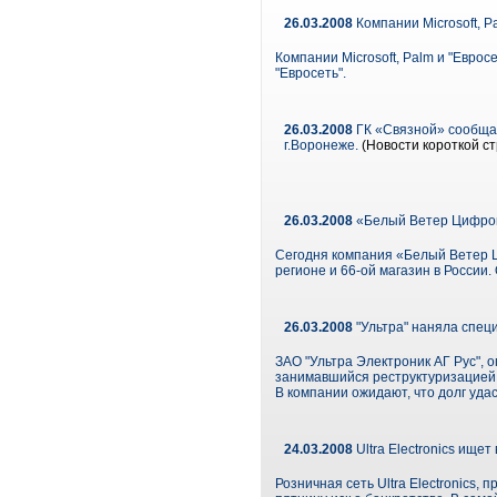
26.03.2008
Компании Microsoft, P
Компании Microsoft, Palm и "Евро
"Евросеть".
26.03.2008
ГК «Связной» сообщае
г.Воронеже.
(Новости короткой ст
26.03.2008
«Белый Ветер Цифров
Сегодня компания «Белый Ветер Ц
регионе и 66-ой магазин в России
26.03.2008
"Ультра" наняла спец
ЗАО "Ультра Электроник АГ Рус", о
занимавшийся реструктуризацией з
В компании ожидают, что долг удас
24.03.2008
Ultra Electronics ищет
Розничная сеть Ultra Electronics,