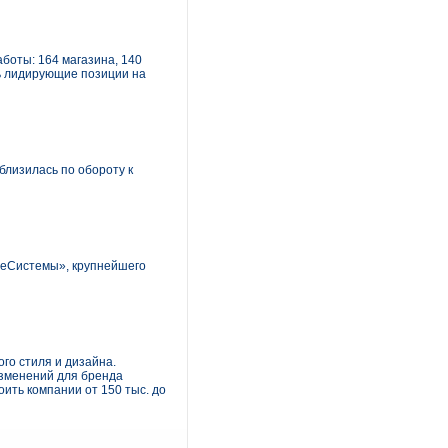
боты: 164 магазина, 140
ть лидирующие позиции на
близилась по обороту к
леСистемы», крупнейшего
го стиля и дизайна.
изменений для бренда
оить компании от 150 тыс. до