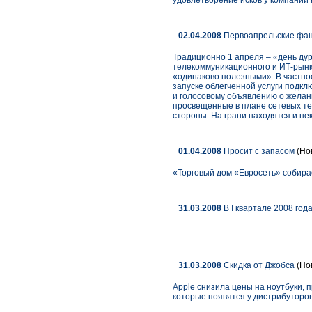
удовлетворение исков у компании н
02.04.2008
Первоапрельские фант
Традиционно 1 апреля – «день дур
телекоммуникационного и ИТ-рынк
«одинаково полезными». В частно
запуске облегченной услуги подк
и голосовому объявлению о желани
просвещенные в плане сетевых те
стороны. На грани находятся и не
01.04.2008
Просит с запасом
(Но
«Торговый дом «Евросеть» собирае
31.03.2008
В I квартале 2008 год
31.03.2008
Скидка от Джобса
(Но
Apple снизила цены на ноутбуки, 
которые появятся у дистрибуторов