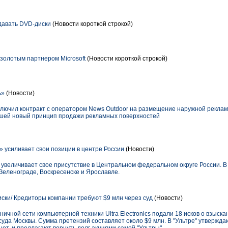
давать DVD-диски
(Новости короткой строкой)
а золотым партнером Microsoft
(Новости короткой строкой)
ь»
(Новости)
лючил контракт с оператором News Outdoor на размещение наружной реклам
вшей новый принцип продажи рекламных поверхностей
» усиливает свои позиции в центре России
(Новости)
увеличивает свое присутствие в Центральном федеральном округе России. В
 Зеленограде, Воскресенске и Ярославле.
иски/ Кредиторы компании требуют $9 млн через суд
(Новости)
ичной сети компьютерной техники Ultra Electronics подали 18 исков о взыска
суда Москвы. Сумма претензий составляет около $9 млн. В "Ультре" утверждаю