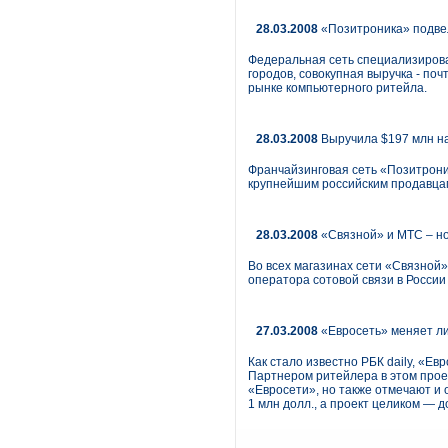
28.03.2008
«Позитроника» подвел
Федеральная сеть специализирова
городов, совокупная выручка - по
рынке компьютерного ритейла.
28.03.2008
Выручила $197 млн н
Франчайзинговая сеть «Позитроник
крупнейшим российским продавца
28.03.2008
«Связной» и МТС – но
Во всех магазинах сети «Связной
оператора сотовой связи в России
27.03.2008
«Евросеть» меняет л
Как стало известно РБК daily, «Е
Партнером ритейлера в этом прое
«Евросети», но также отмечают и 
1 млн долл., а проект целиком — д