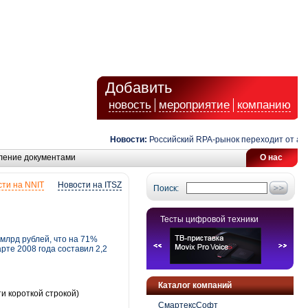
Добавить
новость
мероприятие
компанию
Новости:
Российский RPA-рынок переходит от автом
ление документами
О нас
ти на NNIT
Новости на ITSZ
Поиск:
Тесты цифровой техники
млрд рублей, что на 71%
рте 2008 года составил 2,2
Каталог компаний
и короткой строкой)
СмартексСофт