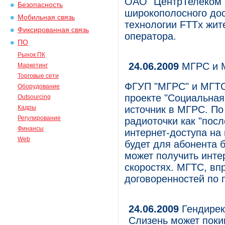
ОАО "ЦентрТелеком"
Безопасность
широкополосного дос
Мобильная связь
технологии FTTx жит
Фиксированная связь
оператора.
ПО
Рынок ПК
24.06.2009
МГРС и М
Маркетинг
Торговые сети
ФГУП "МГРС" и МГТС 
Оборудование
проекте "Социальная
Outsourcing
Кадры
источник в МГРС. По
Регулирование
радиоточки как "пос
Финансы
интернет-доступа на
Web
будет для абонента 
может получить инте
скоростях. МГТС, вп
договоренностей по п
24.06.2009
Гендирек
Слизень может поки