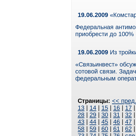
19.06.2009
«Комстар
Федеральная антимо
приобрести до 100%
19.06.2009
Из тройки
«Связьинвест» обсуж
сотовой связи. Зада
федеральным операт
Страницы:
<< пред
13
|
14
|
15
|
16
|
17
28
|
29
|
30
|
31
|
32
43
|
44
|
45
|
46
|
47
58
|
59
|
60
|
61
|
62
73
|
74
|
75
|
76
|
сле