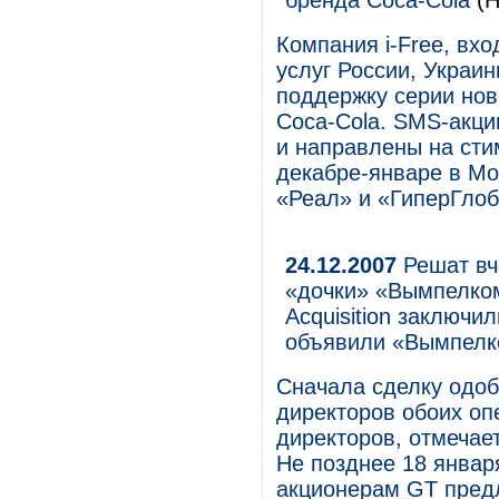
бренда Coca-Cola
(
Компания i-Free, вх
услуг России, Украи
поддержку серии нов
Coca-Cola. SMS-акци
и направлены на сти
декабре-январе в Мо
«Реал» и «ГиперГлоб
24.12.2007
Решат вч
«дочки» «Вымпелкома
Acquisition заключи
объявили «Вымпелк
Сначала сделку одоб
директоров обоих оп
директоров, отмечае
Не позднее 18 января 
акционерам GT предл