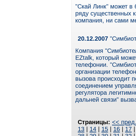
"Скай Линк" может в
ряду существенных к
компания, ни сами м
20.12.2007
"Симбиот
Компания "Симбиоте
EZtalk, который мож
телефонии. "Симбиот
организации телефон
вызова происходит п
соединением управля
регулятора легитимн
дальней связи" вызв
Страницы:
<< пред
13
|
14
|
15
|
16
|
17