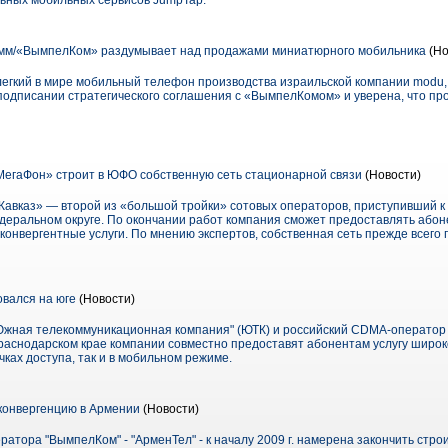
льных мобильных сервисов JumpTap.
амм/«ВымпелКом» раздумывает над продажами миниатюрного мобильника
(Но
легкий в мире мобильный телефон производства израильской компании modu, 
подписании стратегического соглашения с «ВымпелКомом» и уверена, что про
егаФон» строит в ЮФО собственную сеть стационарной связи
(Новости)
вказ» — второй из «большой тройки» сотовых операторов, приступивший к
еральном округе. По окончании работ компания сможет предоставлять абон
конвергентные услуги. По мнению экспертов, собственная сеть прежде всего
овался на юге
(Новости)
жная телекоммуникационная компания" (ЮТК) и российский CDMA-оператор 
Краснодарском крае компании совместно предоставят абонентам услугу широк
чках доступа, так и в мобильном режиме.
конвергенцию в Армении
(Новости)
ератора "ВымпелКом" - "АрменТел" - к началу 2009 г. намерена закончить стр