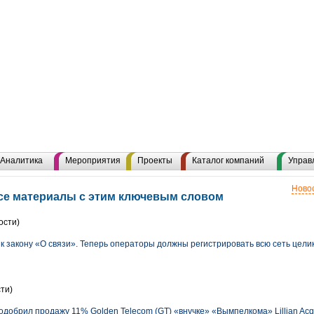
Аналитика
Мероприятия
Проекты
Каталог компаний
Управ
Новос
се материалы с этим ключевым словом
ости)
 к закону «О связи». Теперь операторы должны регистрировать всю сеть цели
ти)
добрил продажу 11% Golden Telecom (GT) «внучке» «Вымпелкома» Lillian Acqui