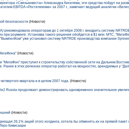
иректора «Связьинвеста» Александра Киселева, эти средства пойдут на раз
ателем EBITDA «Ростелекома» за 2007 г., замечает ведущий аналитик «Веле
ой безопасности
(Новости)
 рекомендовала операторам до 1 октября 2008 г. внедрить систему NRTRDE
х при роуминге. Установка такого решения обойдется в $1 млн. МТС, "МегаФ
"ВымпелКом" уже установил систему NRTRDE производства компании Syniver
МегаФона"
(Новости)
и "МегаФон" приступил к строительству собственной сети на Дальнем Востоке
е. Ранее в этих регионах оператор работал на мощностях, арендуемых у "Дал
 четвертого квартала и в целом 2007 года.
(Новости)
Tele2 Russia продолжает демонстрировать одновременно значительное увели
лишний
(Новости)
деющая 26,1% акций этого холдинга, хотела бы обменять их на прямой пакет
 Теро Кивисаари