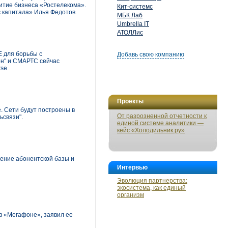
витие бизнеса «Ростелекома».
Кит-системс
с капитала» Илья Федотов.
МБК Лаб
Umbrella IT
АТОЛЛис
 для борьбы с
Добавь свою компанию
он" и СМАРТС сейчас
se.
Проекты
. Сети будут построены в
От разрозненной отчетности к
ьсвязи".
единой системе аналитики —
кейс «Холодильник.ру»
чение абонентской базы и
Интервью
Эволюция партнерства:
экосистема, как единый
организм
 в «Мегафоне», заявил ее