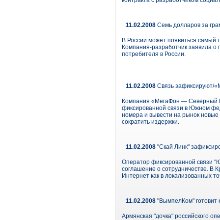
контракта с разработчиком социа
11.02.2008
Семь долларов за гр
В России может появиться самый 
Компания-разработчик заявила о 
потребителя в России.
11.02.2008
Связь зафиксируют/«М
Компания «МегаФон — Северный Ка
фиксированной связи в Южном фед
номера и вывести на рынок новые 
сократить издержки.
11.02.2008
"Скай Линк" зафиксир
Оператор фиксированной связи "Ю
соглашение о сотрудничестве. В 
Интернет как в локализованных то
11.02.2008
"ВымпелКом" готовит 
Армянская "дочка" российского оп