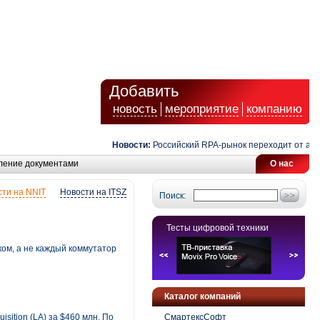
Добавить
новость
мероприятие
компанию
Новости:
Российский RPA-рынок переходит от автомат
ление документами
О нас
ти на NNIT
Новости на ITSZ
Поиск:
Тесты цифровой техники
ком, а не каждый коммутатор
Каталог компаний
sition (LA) за $460 млн. По
СмартексСофт