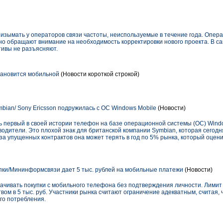
изымать у операторов связи частоты, неиспользуемые в течение года. Операт
но обращают внимание на необходимость корректировки нового проекта. В с
ивы не разъясняют.
тановится мобильной
(Новости короткой строкой)
mbian/ Sony Ericsson подружилась с ОС Windows Mobile
(Новости)
ь первый в своей истории телефон на базе операционной системы (ОС) Windo
водители. Это плохой знак для британской компании Symbian, которая сегод
а упущенных контрактов она может терять в год по 5% рынка, который оцени
пки/Мининформсвязи дает 5 тыс. рублей на мобильные платежи
(Новости)
ивать покупки с мобильного телефона без подтверждения личности. Лимит 
ом в 5 тыс. руб. Участники рынка считают ограничение адекватным, считая, 
го потребления.