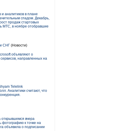
в и аналитиков в плане
начительным спадом. Декабрь,
ирост продаж стартовых
сь МТС, в ноябре отобравшие
 и СНГ
(Новости)
rosoft объявляют о
 сервисов, направленных на
hyam Telelink
олл. Аналитики считают, что
конкуренция.
а открывшемся вчера
ь фотографию к точке на
era объявила о подписании