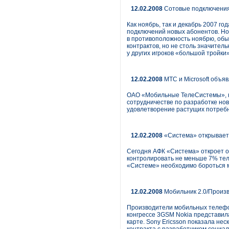
12.02.2008
Сотовые подключения
Как ноябрь, так и декабрь 2007 г
подключений новых абонентов. Ноя
в противоположность ноябрю, обы
контрактов, но не столь значите
у других игроков «большой тройки
12.02.2008
МТС и Microsoft объя
ОАО «Мобильные ТелеСистемы», кр
сотрудничестве по разработке но
удовлетворение растущих потребн
12.02.2008
«Система» открывает
Сегодня АФК «Система» откроет о
контролировать не меньше 7% теле
«Системе» необходимо бороться м
12.02.2008
Мобильник 2.0/Произ
Производители мобильных телефо
конгрессе 3GSM Nokia представил
карте. Sony Ericsson показала не