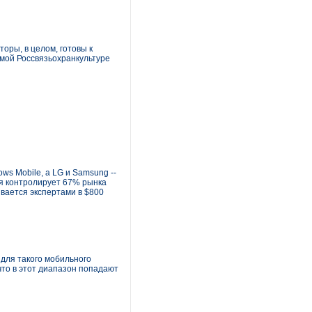
оры, в целом, готовы к
амой Россвязьохранкультуре
ws Mobile, а LG и Samsung --
ня контролирует 67% рынка
вается экспертами в $800
для такого мобильного
что в этот диапазон попадают