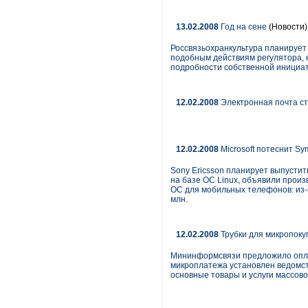
13.02.2008
Год на сене
(Новости)
Россвязьохранкультура планирует 
подобным действиям регулятора, 
подробности собственной инициат
12.02.2008
Электронная почта с
12.02.2008
Microsoft потеснит Sy
Sony Ericsson планирует выпустит
на базе ОС Linux, объявили произ
ОС для мобильных телефонов: из-з
млн.
12.02.2008
Трубки для микропоку
Мининформсвязи предложило оплач
микроплатежа установлен ведомств
основные товары и услуги массово