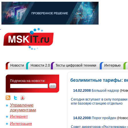
Новости
Новости 2.0
Тесты цифровой техники
Интервью
безлимитные тарифы: в
Подписка на новости:
14.02.2008
Большой надзор
(Нов
Сегодня вступают в силу поправки
или базовую станцию отдельно
Управление
документами
Интернет
14.02.2008
Порог пройден
(Новос
Интеграция
Совет директоров «Ростелекома» о