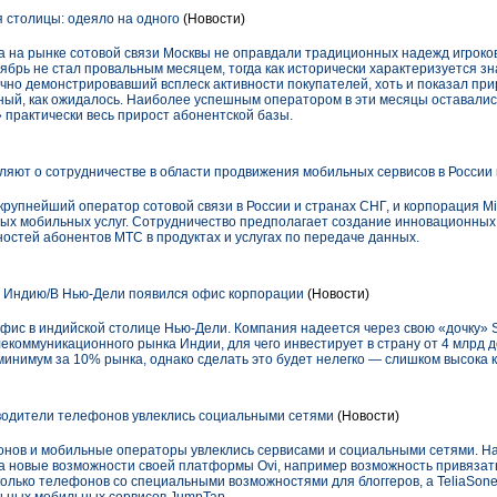
 столицы: одеяло на одного
(Новости)
ода на рынке сотовой связи Москвы не оправдали традиционных надежд игроко
брь не стал провальным месяцем, тогда как исторически характеризуется з
чно демонстрировавший всплеск активности покупателей, хоть и показал пр
льный, как ожидалось. Наиболее успешным оператором в эти месяцы оставали
» практически весь прирост абонентской базы.
вляют о сотрудничестве в области продвижения мобильных сервисов в России
упнейший оператор сотовой связи в России и странах СНГ, и корпорация Mic
вых мобильных услуг. Сотрудничество предполагает создание инновационных
остей абонентов МТС в продуктах и услугах по передаче данных.
 Индию/В Нью-Дели появился офис корпорации
(Новости)
фис в индийской столице Нью-Дели. Компания надеется через свою «дочку» S
коммуникационного рынка Индии, для чего инвестирует в страну от 4 млрд д
инимум за 10% рынка, однако сделать это будет нелегко — слишком высока 
водители телефонов увлеклись социальными сетями
(Новости)
нов и мобильные операторы увлеклись сервисами и социальными сетями. Н
а новые возможности своей платформы Ovi, например возможность привязат
сколько телефонов со специальными возможностями для блоггеров, а TeliaSon