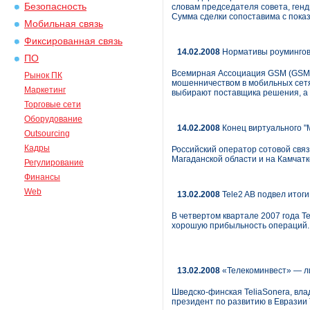
Безопасность
словам председателя совета, генд
Сумма сделки сопоставима с показ
Мобильная связь
Фиксированная связь
14.02.2008
Нормативы роумингов
ПО
Всемирная Ассоциация GSM (GSMA)
Рынок ПК
мошенничеством в мобильных сетя
Маркетинг
выбирают поставщика решения, а 
Торговые сети
Оборудование
14.02.2008
Конец виртуального "
Outsourcing
Кадры
Российский оператор сотовой связ
Магаданской области и на Камчатк
Регулирование
Финансы
Web
13.02.2008
Tele2 AB подвел итоги
В четвертом квартале 2007 года 
хорошую прибыльность операций.
13.02.2008
«Телекоминвест» — 
Шведско-финская TeliaSonera, вла
президент по развитию в Евразии