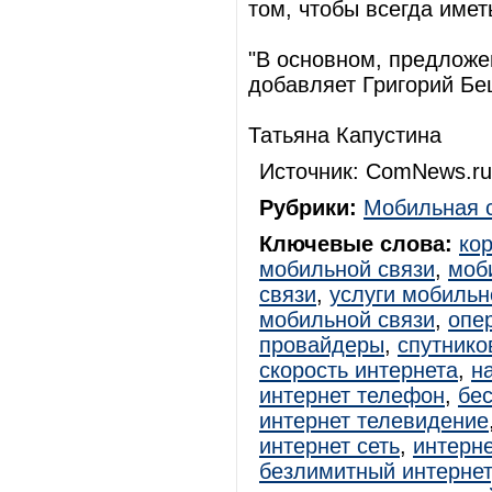
том, чтобы всегда имет
"В основном, предложе
добавляет Григорий Бе
Татьяна Капустина
Источник: ComNews.ru
Рубрики:
Мобильная 
Ключевые слова:
ко
мобильной связи
,
моб
связи
,
услуги мобильн
мобильной связи
,
опе
провайдеры
,
спутнико
скорость интернета
,
н
интернет телефон
,
бе
интернет телевидение
интернет сеть
,
интерне
безлимитный интернет