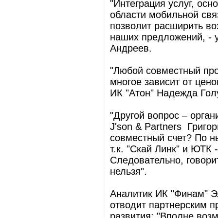
"Интеграция услуг, ос
области мобильной свя
позволит расширить во
наших предложений, - 
Андреев.
"Любой совместный про
многое зависит от цено
ИК "Атон" Надежда Гол
"Другой вопрос – орга
J'son & Partners Григо
совместный счет? По н
т.к. "Скай Линк" и ЮТК
Следовательно, говори
нельзя".
Аналитик ИК "Финам" Э
отводит партнерским п
развития: "Вполне воз