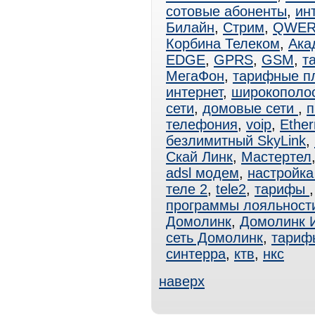
сотовые абоненты
,
ин
Билайн
,
Стрим
,
QWER
Корбина Телеком
,
Ака
EDGE
,
GPRS
,
GSM
,
т
МегаФон
,
тарифные п
интернет
,
широкополо
сети
,
домовые сети
,
п
телефония
,
voip
,
Ether
безлимитный SkyLink
,
Скай Линк
,
Мастертел
adsl модем
,
настройка
теле 2
,
tele2
,
тарифы
программы лояльност
Домолинк
,
Домолинк 
сеть Домолинк
,
тариф
синтерра
,
ктв
,
нкс
наверх