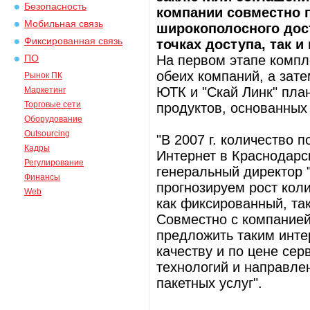
Безопасность
компании совместно 
Мобильная связь
широкополосного дост
Фиксированная связь
точках доступа, так 
На первом этапе компл
ПО
обеих компаний, а зате
Рынок ПК
ЮТК и "Скай Линк" пла
Маркетинг
Торговые сети
продуктов, основанных 
Оборудование
Outsourcing
"В 2007 г. количество 
Кадры
Интернет в Краснодарск
Регулирование
генеральный директор 
Финансы
прогнозируем рост кол
Web
как фиксированный, так
Совместно с компанией
предложить таким инте
качеству и по цене сер
технологий и направле
пакетных услуг".