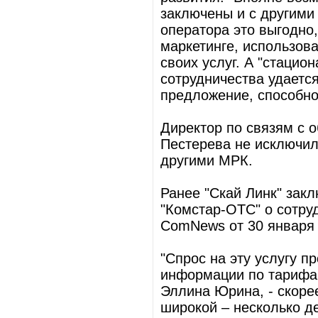
заключены и с другим
оператора это выгодно,
маркетинге, использов
своих услуг. А "стацио
сотрудничества удаетс
предложение, способно
Директор по связям с 
Пестерева не исключил
другими МРК.
Ранее "Скай Линк" зак
"Комстар-ОТС" о сотру
ComNews от 30 января 2
"Спрос на эту услугу п
информации по тарифам
Эллина Юрина, - скоре
широкой – несколько д