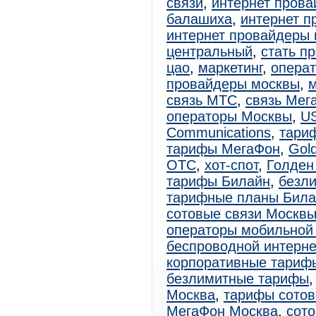
связи
,
интернет прова
балашиха
,
интернет п
интернет провайдеры 
центральный
,
стать п
цао
,
маркетинг
,
операт
провайдеры москвы
,
связь МТС
,
связь Мег
операторы Москвы
,
U
Communications
,
тари
тарифы МегаФон
,
Gol
ОТС
,
хот-спот
,
Голден
тарифы Билайн
,
безл
тарифные планы Била
сотовые связи Москв
операторы мобильной
беспроводной интерне
корпоративные тари
безлимитные тарифы
Москва
,
тарифы сотов
МегаФон Москва
,
сото