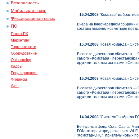
Безопасность
Мобильная связь
15.04.2008
"Комстар" выбрал нов
Фиксированная связь
Вчера на внеочередном собрании а
ПО
состава поменялись четыре предс
Рынок ПК
Маркетинг
15.04.2008
Новая команда «Сист
Торговые сети
Оборудование
В совете директоров «Комстар — 
самого «Комстара» перестановки н
Outsourcing
другими телеком-активами «Систе
Кадры
Регулирование
15.04.2008
Новая команда «Сист
Финансы
Web
В совете директоров «Комстар — 
самого «Комстара» перестановки н
другими телеком-активами «Систе
14.04.2008
"Система" выбрала FO
Венчурный фонд Coral Capital Ma
FON, которая предоставляет Wi-Fi-
"Комстар-ОТС", привлечь новых по