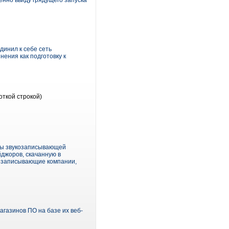
енно ввиду грядущего запуска
инил к себе сеть
ения как подготовку к
откой строкой)
нды звукозаписывающей
джоров, скачанную в
козаписывающие компании,
газинов ПО на базе их веб-