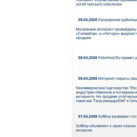
«Билайн». Игроки рынка оцениваю
сетей третьего поколения.
09.04.2008
Расширение районных 
Московские интернет-провайдеры 
«СигмаКом», а «Неторн» выкупил ч
продаже.
08.04.2008
PeterHost.Ru примет у
08.04.2008
Интернет-пираты лиши
Некоммерческое партнерство "Рос
индустрии обвиняли в потакании 
интернете. Но продажи этой муз
такие как "Гала рекордз/EMI" и U
07.04.2008
SoftKey развивает со
SoftKey объявляет о своих планах
ресурсов.