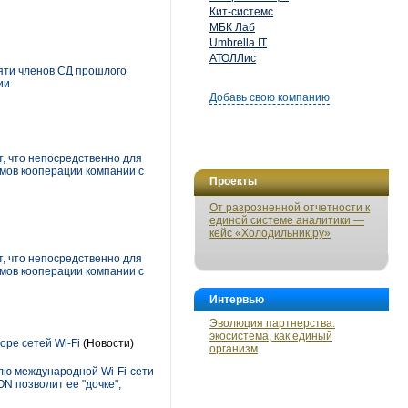
Кит-системс
МБК Лаб
Umbrella IT
АТОЛЛис
вяти членов СД прошлого
ии.
Добавь свою компанию
, что непосредственно для
змов кооперации компании с
Проекты
От разрозненной отчетности к
единой системе аналитики —
кейс «Холодильник.ру»
, что непосредственно для
змов кооперации компании с
Интервью
Эволюция партнерства:
экосистема, как единый
оре сетей Wi-Fi
(Новости)
организм
лю международной Wi-Fi-сети
ON позволит ее "дочке",