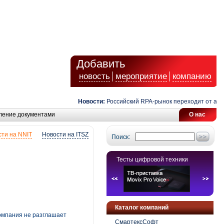
Добавить
новость
мероприятие
компанию
Новости:
Российский RPA-рынок переходит от автомат
ление документами
О нас
ти на NNIT
Новости на ITSZ
Поиск:
Тесты цифровой техники
Каталог компаний
Компания не разглашает
СмартексСофт