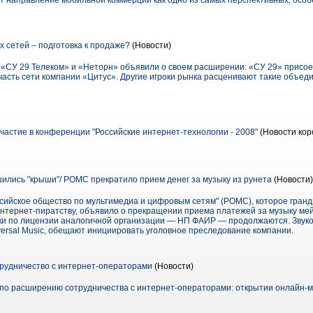
т направление мобильной коммерции как одно из самых перспективных, особ
сетей – подготовка к продаже?
(Новости)
«СУ 29 Телеком» и «Неторн» объявили о своем расширении: «СУ 29» присоед
асть сети компании «Цитус». Другие игроки рынка расценивают такие объедин
частие в конференции "Российские интернет-технологии - 2008"
(Новости кор
лись "крыши"/ РОМС прекратило прием денег за музыку из рунета
(Новости)
сийское общество по мультимедиа и цифровым сетям" (РОМС), которое гра
интернет-пиратству, объявило о прекращении приема платежей за музыку мей
ыки по лицензии аналогичной организации — НП ФАИР — продолжаются. Зву
niversal Music, обещают инициировать уголовное преследование компании.
трудничество с интернет-операторами
(Новости)
 по расширению сотрудничества с интернет-операторами: открытии онлайн-ма