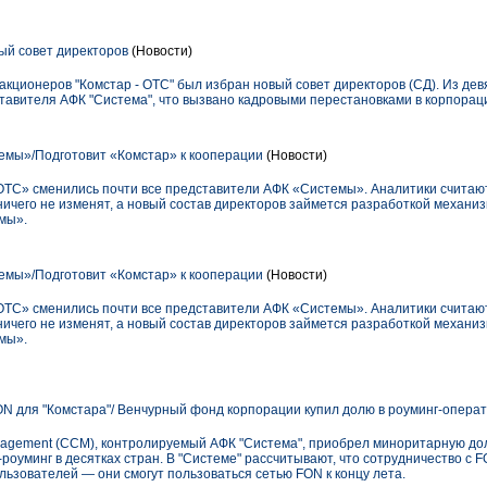
ый совет директоров
(Новости)
кционеров "Комстар - ОТС" был избран новый совет директоров (СД). Из де
тавителя АФК "Система", что вызвано кадровыми перестановками в корпорац
емы»/Подготовит «Комстар» к кооперации
(Новости)
ОТС» сменились почти все представители АФК «Системы». Аналитики считают
ичего не изменят, а новый состав директоров займется разработкой механи
мы».
емы»/Подготовит «Комстар» к кооперации
(Новости)
ОТС» сменились почти все представители АФК «Системы». Аналитики считают
ичего не изменят, а новый состав директоров займется разработкой механи
мы».
N для "Комстара"/ Венчурный фонд корпорации купил долю в роуминг-операт
nagement (CCM), контролируемый АФК "Система", приобрел миноритарную до
роуминг в десятках стран. В "Системе" рассчитывают, что сотрудничество с F
льзователей — они смогут пользоваться сетью FON к концу лета.