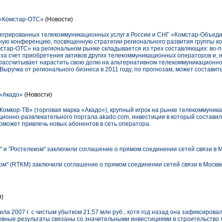
«Комстар-ОТС»
(Новости)
нтегрированных телекоммуникационных услуг в России и СНГ «Комстар-Объе
ную конференцию, посвященную стратегии регионального развития группы к
тар-ОТС» на региональном рынке складывается из трех составляющих: во-пе
 за счет приобретения активов других телекоммуникационных операторов и, н
а рассчитывает нарастить свою долю на альтернативном телекоммуникационно
Выручка от регионального бизнеса в 2011 году, по прогнозам, может составит
 «Акадо»
(Новости)
«Комкор-ТВ» (торговая марка «Акадо»), крупный игрок на рынке телекоммуник
ционно-развлекательного портала akado.com, инвестиции в который составил
оможет привлечь новых абонентов в сеть оператора.
 и "Ростелеком" заключили соглашение о прямом соединении сетей связи в 
м" (RTKM) заключили соглашение о прямом соединении сетей связи в Москве.
и)
ла 2007 г. с чистым убытком 21,57 млн руб., хотя год назад она зафиксирова
вные результаты связаны со значительными инвестициями в строительство 