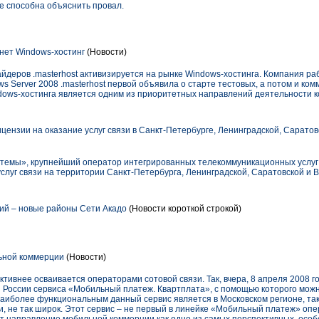
е способна объяснить провал.
нет Windows-хостинг
(Новости)
йдеров .masterhost активизируется на рынке Windows-хостинга. Компания раб
s Server 2008 .masterhost первой объявила о старте тестовых, а потом и ком
ows-хостинга является одним из приоритетных направлений деятельности к
ензии на оказание услуг связи в Санкт-Петербурге, Ленинградской, Саратов
емы», крупнейший оператор интегрированных телекоммуникационных услуг в
слуг связи на территории Санкт-Петербурга, Ленинградской, Саратовской и В
ий – новые районы Сети Акадо
(Новости короткой строкой)
ьной коммерции
(Новости)
тивнее осваивается операторами сотовой связи. Так, вчера, 8 апреля 2008 
и России сервиса «Мобильный платеж. Квартплата», с помощью которого мож
наиболее функциональным данный сервис является в Московском регионе, так 
, не так широк. Этот сервис – не первый в линейке «Мобильный платеж» опе