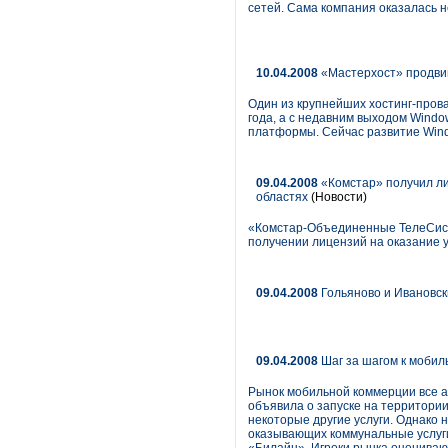
сетей. Сама компания оказалась н
10.04.2008
«Мастерхост» продви
Один из крупнейших хостинг-прова
года, а с недавним выходом Window
платформы. Сейчас развитие Wind
09.04.2008
«Комстар» получил лиц
областях
(Новости)
«Комстар-Объединенные ТелеСист
получении лицензий на оказание у
09.04.2008
Гольяново и Ивановск
09.04.2008
Шаг за шагом к мобил
Рынок мобильной коммерции все ак
объявила о запуске на территори
некоторые другие услуги. Однако 
оказывающих коммунальные услуги