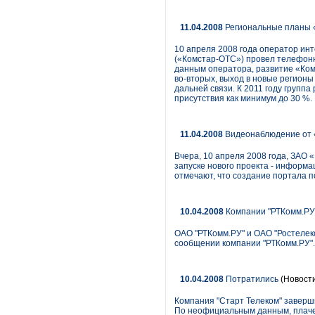
11.04.2008
Региональные планы 
10 апреля 2008 года оператор и
(«Комстар-ОТС») провел телефон
данным оператора, развитие «Комс
во-вторых, выход в новые регионы
дальней связи. К 2011 году групп
присутствия как минимум до 30 %. 
11.04.2008
Видеонаблюдение от
Вчера, 10 апреля 2008 года, ЗАО 
запуске нового проекта - информа
отмечают, что создание портала п
10.04.2008
Компании "РТКомм.РУ"
ОАО "РТКомм.РУ" и ОАО "Ростелеко
сообщении компании "РТКомм.РУ".
10.04.2008
Потратились
(Новост
Компания "Старт Телеком" заверши
По неофициальным данным, плаче