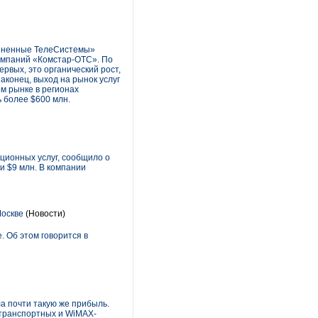
диненные ТелеСистемы»
омпаний «Комстар-ОТС». По
рвых, это органический рост,
аконец, выход на рынок услуг
м рынке в регионах
ь более $600 млн.
ационных услуг, сообщило о
и $9 млн. В компании
Москве
(Новости)
 Об этом говорится в
ла почти такую же прибыль.
транспортных и WiMAX-