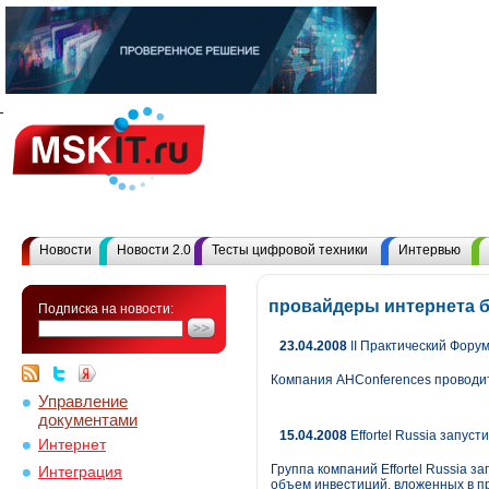
Новости
Новости 2.0
Тесты цифровой техники
Интервью
провайдеры интернета б
Подписка на новости:
23.04.2008
II Практический Форум
Компания AHConferences проводит
Управление
документами
15.04.2008
Effortel Russia запус
Интернет
Группа компаний Effortel Russia 
Интеграция
объем инвестиций, вложенных в пр