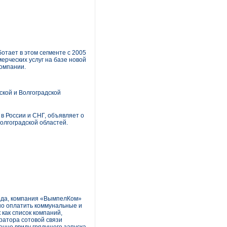
отает в этом сегменте с 2005
мерческих услуг на базе новой
омпании.
ской и Волгоградской
 России и СНГ, объявляет о
олгоградской областей.
года, компания «ВымпелКом»
но оплатить коммунальные и
как список компаний,
ратора сотовой связи