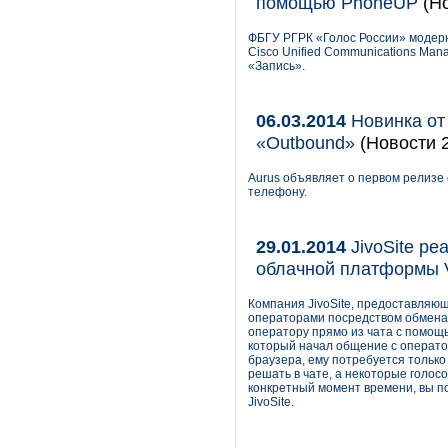
помощью PhoneUP
(Но
ФБГУ РГРК «Голос России» модерн
Cisco Unified Communications Man
«Запись».
06.03.2014
Новинка от
«Outbound»
(Новости 2
Aurus объявляет о первом релизе
телефону.
29.01.2014
JivoSite ре
облачной платформы V
Компания JivoSite, предоставляю
операторами посредством обмена
оператору прямо из чата с помощь
который начал общение с операто
браузера, ему потребуется только
решать в чате, а некоторые голос
конкретный момент времени, вы п
JivoSite.