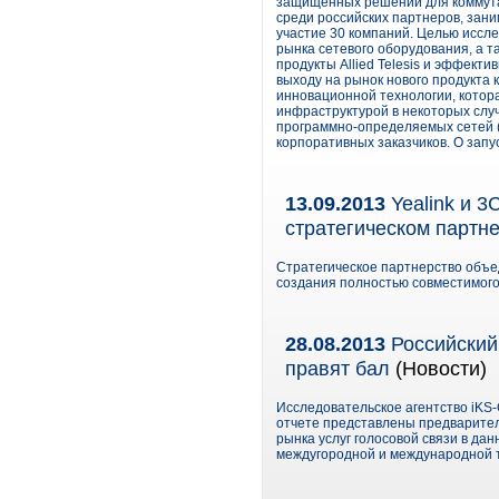
защищенных решений для коммутац
среди российских партнеров, зан
участие 30 компаний. Целью иссл
рынка сетевого оборудования, а т
продукты Allied Telesis и эффект
выходу на рынок нового продукта 
инновационной технологии, котор
инфраструктурой в некоторых слу
программно-определяемых сетей (
корпоративных заказчиков. О запу
13.09.2013
Yealink и 3
стратегическом партн
Стратегическое партнерство объед
создания полностью совместимого
28.08.2013
Российский
правят бал
(Новости)
Исследовательское агентство iKS-
отчете представлены предварител
рынка услуг голосовой связи в да
междугородной и международной 