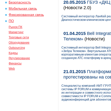
20.05.2015
ГБУЗ «ДКЦ 
Безопасность
(Новости 2.0)
Мобильная связь
Фиксированная связь
Системный интегратор ЛанКей реа
Диагностическом клиническом цен
ПО
Рынок ПК
Маркетинг
01.04.2015
Bell Integr
Торговые сети
Телеком»
(Новости)
Оборудование
Системный интегратор Bell Integr
Outsourcing
«Зебра Телеком». Виртуальная АТ
Кадры
корпоративным клиентам оператор
созданную АТС-платформу в аренд
Регулирование
Финансы
Web
21.01.2015
Платформа 
протестированы на со
Специалисты компаний АМТ-ГРУП 
системы IP FORUM и коммуникаци
их интеграции и совместного испо
совместимости IP FORUM и Commun
аудиоконференций для абонентов