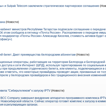
 и Sulpak Telecom заключили стратегическое партнерское соглашение
(Нов
тана
(Новости)
 кабинет министров Республики Татарстан подписали соглашение о передаче
Об этом сообщила в пятницу «Почта России». Распоряжение о передаче иму
л гендиректор «Почты России» Александр Киселев, стоимость активов будет 
рфаксу»).
ий билет. Дают преимущества белгородским абонентам
(Новости)
ационные операторы, работающие на территории Белгорода и Белгородской 
о доступа к сети Интернет (ШПД), используя таргетирование по социальным и
ы при предъявлении студенческого билета, или клиенты, подключающиеся в 
же отметить, что некоторые провайдеры проводят акции, призванные не толь
апреле у белгородских провайдеров и без традиционного внесения изменений
ила "Сибирьтелеком" к запуску IPTV
(Новости)
р BCC Company завершил внедрение аппаратно-программного комплекса IPT
 Новосибирской области. Сейчас оператор готовит комплекс к запуску в комм
я в регулирующих органах.