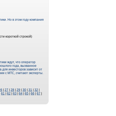
ики. Но в этом году компания
сти короткой строкой)
тики ждут, что оператор
ошлого года, вызванное
 для инвесторов зависит от
ии с МТС, считают эксперты.
26
|
27
|
28
|
29
|
30
|
31
|
32
|
|
61
|
62
|
63
|
64
|
65
|
66
|
67
|