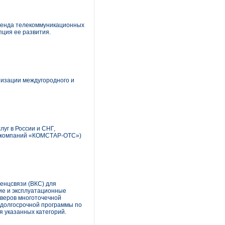
бренда телекоммуникационных
пция ее развития.
тизации междугородного и
г в России и СНГ,
пу компаний «КОМСТАР-ОТС»)
енцсвязи (ВКС) для
ие и эксплуатационные
рверов многоточечной
 долгосрочной программы по
 указанных категорий.