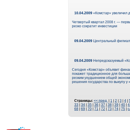
10.04.2009
«Комстар» увеличил д
Четвертый квартал 2008 г. — перв
резко сократит инвестиции
09.04.2009
Центральный филиал 
09.04.2009
Непредсказуемый «Ко
Сегодня «Комстар» объявит финанс
покажет традиционное для больши
резким ухудшением общей экономи
решения государства по выкупу у
Страницы:
<< пред.
|
1
|
2
|
3
|
4
|
33
|
34
|
35
|
36
|
37
|
38
|
39
|
40
|
4
68
|
69
|
70
|
71
|
72
|
73
|
74
|
75
|
с