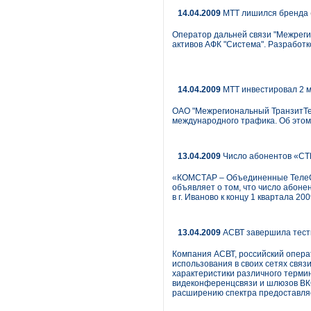
14.04.2009
МТТ лишился бренда
Оператор дальней связи "Межреги
активов АФК "Система". Разработк
14.04.2009
МТТ инвестировал 2 м
ОАО "Межрегиональный ТранзитТел
международного трафика. Об этом
13.04.2009
Число абонентов «СТ
«КОМСТАР – Объединенные ТелеСи
объявляет о том, что число абон
в г. Иваново к концу 1 квартала 20
13.04.2009
АСВТ завершила тест
Компания АСВТ, российский опера
использования в своих сетях свя
характеристики различного терми
видеконференцсвязи и шлюзов ВКС
расширению спектра предоставляе