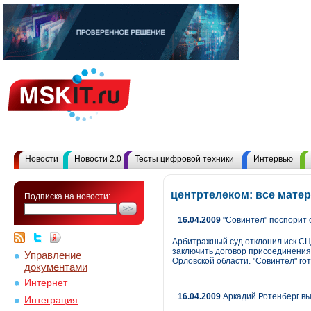
Новости
Новости 2.0
Тесты цифровой техники
Интервью
центртелеком: все мате
Подписка на новости:
16.04.2009
"Совинтел" поспорит 
Арбитражный суд отклонил иск СЦС
заключить договор присоединения 
Управление
Орловской области. "Совинтел" го
документами
Интернет
16.04.2009
Аркадий Ротенберг вы
Интеграция