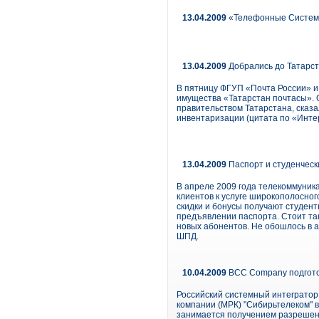
13.04.2009
«Телефонные Системы»
13.04.2009
Добрались до Татарс
В пятницу ФГУП «Почта России» и
имущества «Татарстан почтасы». 
правительством Татарстана, сказа
инвентаризации (цитата по «Инте
13.04.2009
Паспорт и студенческ
В апреле 2009 года телекоммуник
клиентов к услуге широкополосног
скидки и бонусы получают студент
предъявлении паспорта. Стоит так
новых абонентов. Не обошлось в 
ШПД.
10.04.2009
BCC Company подготов
Российский системный интеграто
компании (МРК) "Сибирьтелеком" в
занимается получением разрешени