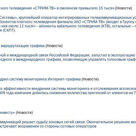
ного телевидения «СТРИМ-ТВ» в смоленске превысило 15 тысяч
(Новости)
стемы», крупнейший оператор интегрированных телекоммуникационных услу
 абонентов платного телевидения филиала ЗАО «СТРИМ-ТВ» (входит в Групп
 них около 12 тысяч – абоненты кабельного телевидения (КТВ), остальные –
я (СКПТ).
 маршрутизации трафика
(Новости)
ой и международной связи Российской Федерации, запустил в эксплуатаци
одного и международного трафика, позволяющую управлять голосовым трафи
дрил систему мониторинга Интернет-трафика
(Новости)
из эффективности внедрения системы мониторинга и отслеживания всплеско
2009 года компания добилась снижения количества претензий от клиентов на 
инвесту»
(Новости)
оммуникаций решает судьбу зоновых сетей связи. Окончательное решение мож
встречают возражения со стороны сотовых операторов