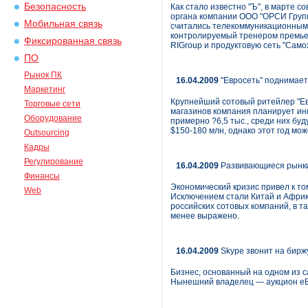
Безопасность
Как стало известно "Ъ", в марте 
органа компании ООО "ОРСИ Групп"
Мобильная связь
считались телекоммуникационными
контролируемый тренером премьер
Фиксированная связь
RIGroup и продуктовую сеть "Само
ПО
Рынок ПК
16.04.2009
"Евросеть" поднимает
Маркетинг
Крупнейший сотовый ритейлер "Ев
Торговые сети
магазинов компания планирует инв
Оборудование
примерно ?6,5 тыс., среди них буд
$150-180 млн, однако этот год мо
Outsourcing
Кадры
Регулирование
16.04.2009
Развивающиеся рынки 
Финансы
Экономический кризис привел к т
Web
Исключением стали Китай и Африк
российских сотовых компаний, в т
менее выражено.
16.04.2009
Skype звонит на бирж
Бизнес, основанный на одном из 
Нынешний владелец — аукцион eBay