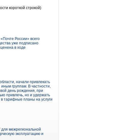
ости короткой строкой)
 «Почте России» всего
щества уже подписано
оценена в ходе
области, начали привлекать
 иным группам. В частности,
свой день рождения, при
ко привлечь, но и удержать
 в тарифные планы на услуги
V для межрегиональной
ерческую эксплуатацию и