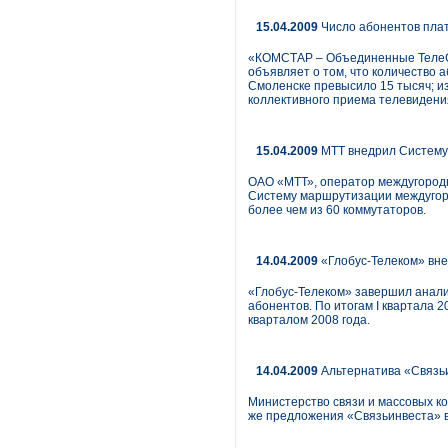
15.04.2009
Число абонентов плат
«КОМСТАР – Объединенные ТелеСи
объявляет о том, что количество
Смоленске превысило 15 тысяч; из
коллективного приема телевидени
15.04.2009
МТТ внедрил Систему
ОАО «МТТ», оператор междугородн
Систему маршрутизации междугор
более чем из 60 коммутаторов.
14.04.2009
«Глобус-Телеком» вне
«Глобус-Телеком» завершил анал
абонентов. По итогам I квартала 
кварталом 2008 года.
14.04.2009
Альтернатива «Связь
Министерство связи и массовых к
же предложения «Связьинвеста» 