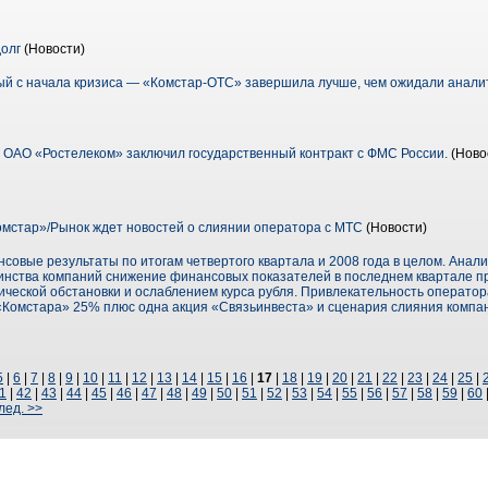
олг
(Новости)
ый с начала кризиса — «Комстар-ОТС» завершила лучше, чем ожидали аналит
ОАО «Ростелеком» заключил государственный контракт с ФМС Роcсии.
(Ново
мстар»/Рынок ждет новостей о слиянии оператора с МТС
(Новости)
овые результаты по итогам четвертого квартала и 2008 года в целом. Анали
нства компаний снижение финансовых показателей в последнем квартале пр
ческой обстановки и ослаблением курса рубля. Привлекательность оператора
 «Комстара» 25% плюс одна акция «Связьинвеста» и сценария слияния компан
5
|
6
|
7
|
8
|
9
|
10
|
11
|
12
|
13
|
14
|
15
|
16
|
17
|
18
|
19
|
20
|
21
|
22
|
23
|
24
|
25
|
1
|
42
|
43
|
44
|
45
|
46
|
47
|
48
|
49
|
50
|
51
|
52
|
53
|
54
|
55
|
56
|
57
|
58
|
59
|
60
лед. >>