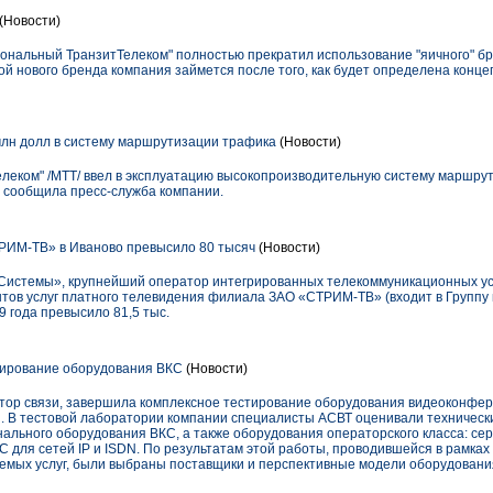
(Новости)
ональный ТранзитТелеком" полностью прекратил использование "яичного" 
ой нового бренда компания займется после того, как будет определена конце
лн долл в систему маршрутизации трафика
(Новости)
еком" /МТТ/ ввел в эксплуатацию высокопроизводительную систему маршру
 сообщила пресс-служба компании.
РИМ-ТВ» в Иваново превысило 80 тысяч
(Новости)
стемы», крупнейший оператор интегрированных телекоммуникационных услу
ентов услуг платного телевидения филиала ЗАО «СТРИМ-ТВ» (входит в Груп
09 года превысило 81,5 тыс.
ирование оборудования ВКС
(Новости)
тор связи, завершила комплексное тестирование оборудования видеоконфер
зи. В тестовой лаборатории компании специалисты АСВТ оценивали техническ
нального оборудования ВКС, а также оборудования операторского класса: се
 для сетей IP и ISDN. По результатам этой работы, проводившейся в рамках
мых услуг, были выбраны поставщики и перспективные модели оборудования