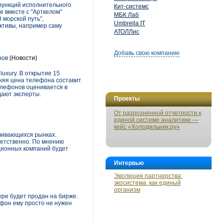
 функций исполнительного
Кит-системс
е вместе с "Арткелом"
МБК Лаб
морской путь",
Umbrella IT
ктивы, например саму
АТОЛЛис
Добавь свою компанию
нов
(Новости)
uxury. В открытие 15
дняя цена телефона составит
телефонов оценивается в
дают эксперты.
Проекты
От разрозненной отчетности к
единой системе аналитики —
кейс «Холодильник.ру»
звивающихся рынках.
ветственно. По мнению
ационных компаний будет
Интервью
Эволюция партнерства:
экосистема, как единый
организм
pe будет продан на бирже.
ефон ему просто не нужен