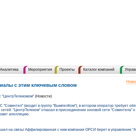
Аналитика
Мероприятия
Проекты
Каталог компаний
Управ
Новос
риалы с этим ключевым словом
с "ЦентрТелекомом"
(Новости)
 "Совинтел" (входит в группу "ВымпелКом"), в котором оператор требует об
сетей. "ЦентрТелеком" отказал в присоединении зоновой сети "Совинтела" к 
товит апелляцию.
шел на связь/ Аффилированная с ним компания ОРСИ берет в управление "А