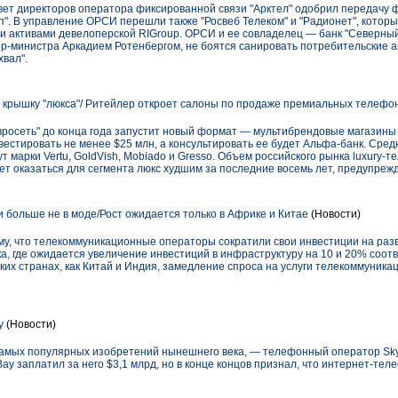
совет директоров оператора фиксированной связи "Арктел" одобрил передачу
. В управление ОРСИ перешли также "Росвеб Телеком" и "Радионет", которы
 активами девелоперской RIGroup. ОРСИ и ее совладелец — банк "Северный 
-министра Аркадием Ротенбергом, не боятся санировать потребительские а
хвал".
 крышку "люкса"/ Ритейлер откроет салоны по продаже премиальных телефо
росеть" до конца года запустит новый формат — мультибрендовые магазины l
естировать не менее $25 млн, а консультировать ее будет Альфа-банк. Сре
ут марки Vertu, GoldVish, Mobiado и Gresso. Объем российского рынка luxury-
жет оказаться для сегмента люкс худшим за последние восемь лет, предупреж
больше не в моде/Рост ожидается только в Африке и Китае
(Новости)
ому, что телекоммуникационные операторы сократили свои инвестиции на ра
а, где ожидается увеличение инвестиций в инфраструктуру на 10 и 20% соот
аких странах, как Китай и Индия, замедление спроса на услуги телекоммуник
у
(Новости)
самых популярных изобретений нынешнего века, — телефонный оператор Sky
 заплатил за него $3,1 млрд, но в конце концов признал, что интернет-тел