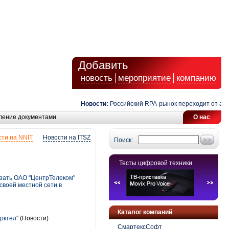
Добавить
новость
мероприятие
компанию
Новости:
Российский RPA-рынок переходит от автомат
ление документами
О нас
ти на NNIT
Новости на ITSZ
Поиск:
Тесты цифровой техники
язать ОАО "ЦентрТелеком"
своей местной сети в
Каталог компаний
рктел"
(Новости)
СмартексСофт