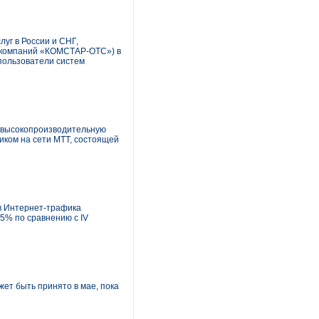
г в России и СНГ,
у компаний «КОМСТАР-ОТС») в
 пользователи систем
ю высокопроизводительную
ком на сети МТТ, состоящей
в Интернет-трафика
75% по сравнению с IV
ет быть принято в мае, пока