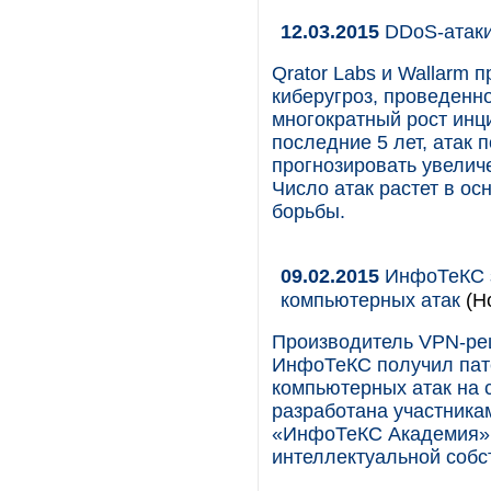
12.03.2015
DDoS-атаки
Qrator Labs и Wallarm
киберугроз, проведенно
многократный рост инц
последние 5 лет, атак 
прогнозировать увелич
Число атак растет в ос
борьбы.
09.02.2015
ИнфоТеКС з
компьютерных атак
(Н
Производитель VPN-ре
ИнфоТеКС получил пат
компьютерных атак на 
разработана участника
«ИнфоТеКС Академия» 
интеллектуальной собст