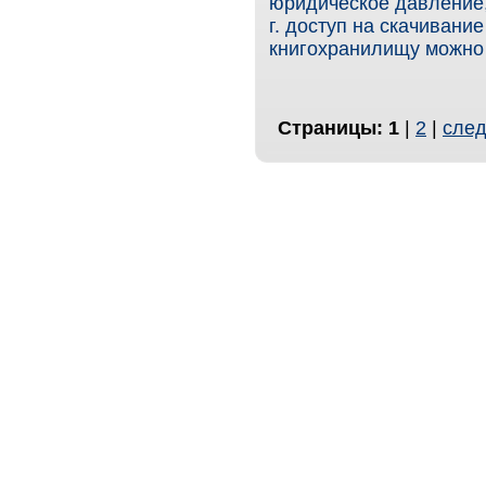
юридическое давление,
г. доступ на скачивани
книгохранилищу можно 
Страницы:
1
|
2
|
след