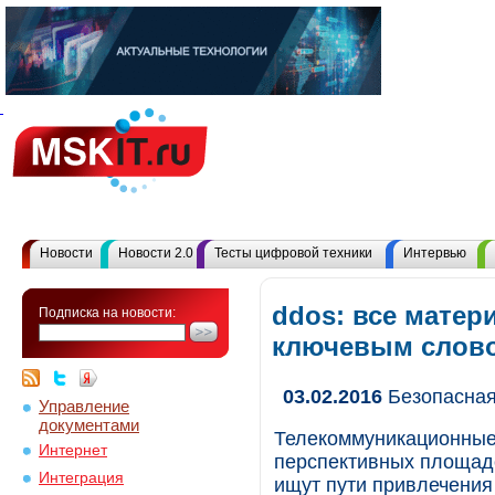
Новости
Новости 2.0
Тесты цифровой техники
Интервью
ddos: все матер
Подписка на новости:
ключевым слов
03.02.2016
Безопасная
Управление
документами
Телекоммуникационные 
Интернет
перспективных площадо
Интеграция
ищут пути привлечения