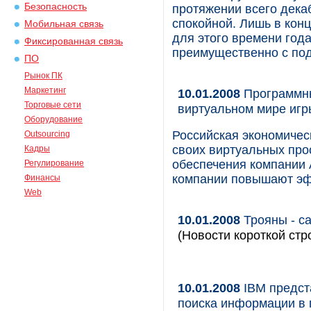
Безопасность
протяжении всего дека
спокойной. Лишь в кон
Мобильная связь
для этого времени год
Фиксированная связь
преимущественно с под
ПО
Рынок ПК
Маркетинг
10.01.2008
Программны
Торговые сети
виртуальном мире игры
Оборудование
Российская экономичес
Outsourcing
своих виртуальных пр
Кадры
обеспечения компании
Регулирование
компании повышают эфф
Финансы
Web
10.01.2008
Трояны - са
(Новости короткой стр
10.01.2008
IBM предст
поиска информации в 