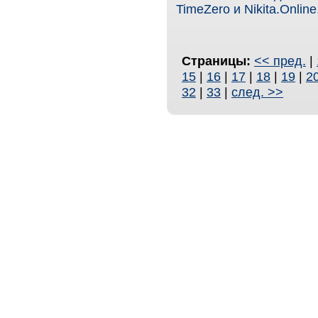
TimeZero и Nikita.Online
Страницы:
<< пред.
|
15
|
16
|
17
|
18
|
19
|
2
32
|
33
|
след. >>