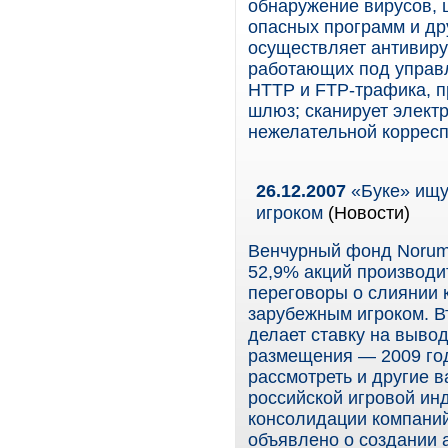
обнаружение вирусов, 
опасных программ и др
осуществляет антивир
работающих под управ
HTTP и FTP-трафика, п
шлюз; сканирует электр
нежелательной коррес
26.12.2007
«Буке» ищу
игроком
(Новости)
Венчурный фонд Norum,
52,9% акций производи
переговоры о слиянии 
зарубежным игроком. 
делает ставку на выво
размещения — 2009 год
рассмотреть и другие в
российской игровой ин
консолидации компаний
объявлено о создании ал