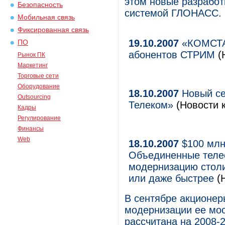
этом новые разработ
Безопасность
системой ГЛОНАСС.
Мобильная связь
Фиксированная связь
19.10.2007
«КОМСТАР
ПО
абонентов СТРИМ
(
Рынок ПК
Маркетинг
Торговые сети
Оборудование
18.10.2007
Новый се
Outsourcing
Телеком»
(Новости к
Кадры
Регулирование
Финансы
Web
18.10.2007
$100 млн
Объединенные теле
модернизацию столи
или даже быстрее
(Н
В сентябре акционе
модернизации ее мос
рассчитана на 2008-2