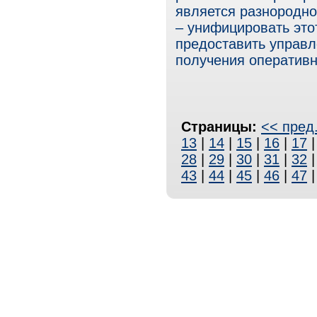
является разнородно
– унифицировать это
предоставить управ
получения оператив
Страницы:
<< пред
13
|
14
|
15
|
16
|
17
28
|
29
|
30
|
31
|
32
43
|
44
|
45
|
46
|
47