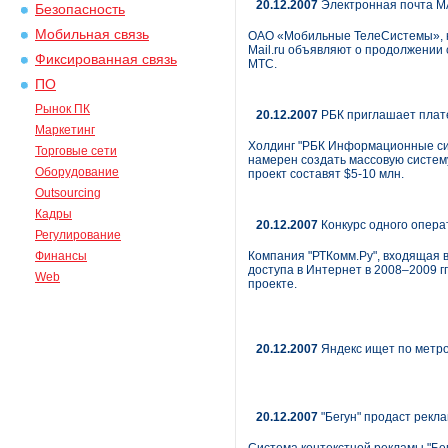
20.12.2007
Электронная почта M
Безопасность
Мобильная связь
ОАО «Мобильные ТелеCистемы», кр
Mail.ru объявляют о продолжении 
Фиксированная связь
МТС.
ПО
Рынок ПК
20.12.2007
РБК приглашает плате
Маркетинг
Холдинг "РБК Информационные сис
Торговые сети
намерен создать массовую систем
Оборудование
проект составят $5-10 млн.
Outsourcing
Кадры
20.12.2007
Конкурс одного опера
Регулирование
Финансы
Компания "РТКомм.Ру", входящая 
доступа в Интернет в 2008–2009 гг
Web
проекте.
20.12.2007
Яндекс ищет по метр
20.12.2007
"Бегун" продаст рекл