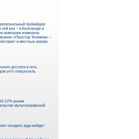
жрегиональный провайдер
сей раз – в Белгороде и
 же компания изменила
омпания «Простор Телеком» –
ействуют и местные игроки.
ного доступа в сеть
дом этот показатель
 10-12% рынка
тельство мультисервисной
нет-холдинг, куда войдет