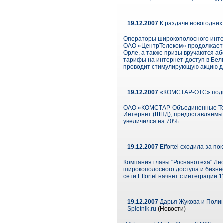
19.12.2007
К раздаче новогодних
Операторы широкополосного инте
ОАО «ЦентрТелеком» продолжает п
Орле, а также призы вручаются аб
тарифы на интернет-доступ в Бел
проводит стимулирующую акцию для
19.12.2007
«КОМСТАР-ОТС» подклю
ОАО «КОМСТАР-Объединенные ТелеС
Интернет (ШПД), предоставляемых 
увеличился на 70%.
19.12.2007
Effortel сходила за 
Компания главы "Роснанотеха" Лео
широкополосного доступа и бизнес
сети Effortel начнет с интеграции
19.12.2007
Дарья Жукова и Полин
Spletnik.ru
(Новости)