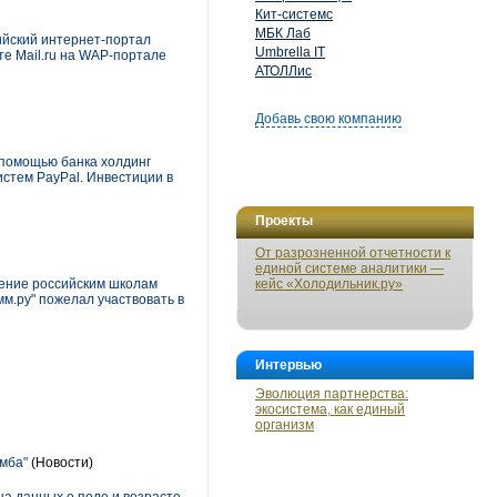
Кит-системс
МБК Лаб
ийский интернет-портал
Umbrella IT
те Mail.ru на WAP-портале
АТОЛЛис
Добавь свою компанию
 помощью банка холдинг
стем PayPal. Инвестиции в
Проекты
От разрозненной отчетности к
единой системе аналитики —
чение российским школам
кейс «Холодильник.ру»
мм.ру" пожелал участвовать в
Интервью
Эволюция партнерства:
экосистема, как единый
организм
амба"
(Новости)