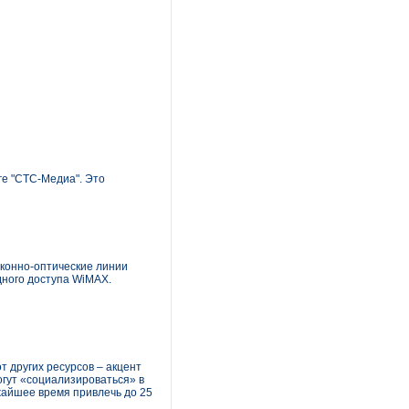
ге "СТС-Медиа". Это
оконно-оптические линии
дного доступа WiMAX.
т других ресурсов – акцент
гут «социализироваться» в
жайшее время привлечь до 25