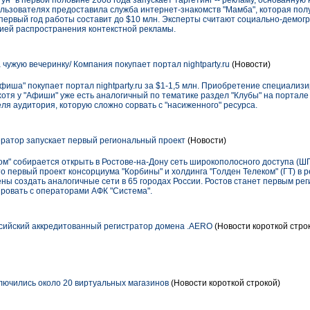
н" в первой половине 2008 года запускает таргетинг -- рекламу, основанную 
льзователях предоставила служба интернет-знакомств "Мамба", которая пол
а первый год работы составит до $10 млн. Эксперты считают социально-демог
ией распространения контекстной рекламы.
чужую вечеринку/ Компания покупает портал nightparty.ru
(Новости)
Афиша" покупает портал nightparty.ru за $1-1,5 млн. Приобретение специализ
отя у "Афиши" уже есть аналогичный по тематике раздел "Клубы" на портале a
я аудитория, которую сложно сорвать с "насиженного" ресурса.
ратор запускает первый региональный проект
(Новости)
м" собирается открыть в Ростове-на-Дону сеть широкополосного доступа (ШП
о первый проект консорциума "Корбины" и холдинга "Голден Телеком" (ГТ) в р
ены создать аналогичные сети в 65 городах России. Ростов станет первым ре
ировать с операторами АФК "Система".
сийский аккредитованный регистратор домена .AERO
(Новости короткой стро
ключились около 20 виртуальных магазинов
(Новости короткой строкой)