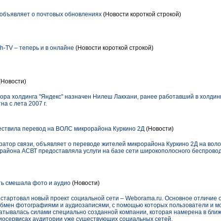
 объявляет о почтовых обновлениях
(Новости короткой строкой)
h-TV – теперь и в онлайне
(Новости короткой строкой)
(Новости)
ора холдинга "Яндекс" назначен Нилеш Лакхани, ранее работавший в холдин
а с лета 2007 г.
ствила перевод на ВОЛС микрорайона Куркино 2Д
(Новости)
атор связи, объявляет о переводе жителей микрорайона Куркино 2Д на вол
орайона АСВТ предоставляла услуги на базе сети широкополосного беспрово
ь смешала фото и аудио
(Новости)
стартовал новый проект социальной сети – Weborama.ru. Основное отличие о
бмен фотографиями и аудиозаписями, с помощью которых пользователи и мо
атывалась силами специально созданной компании, которая намерена в бли
иосервисах аудитории уже существующих социальных сетей.