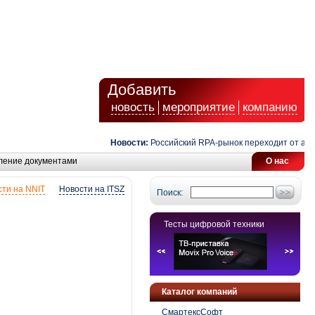
Добавить
новость
мероприятие
компанию
Новости:
Российский RPA-рынок переходит от автомат
ление документами
О нас
ти на NNIT
Новости на ITSZ
Поиск:
Тесты цифровой техники
Каталог компаний
СмартексСофт