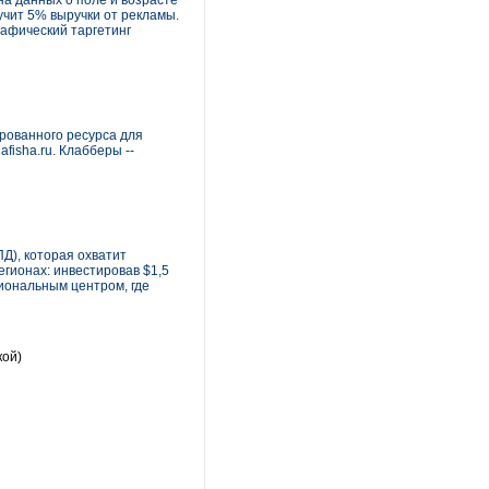
на данных о поле и возрасте
учит 5% выручки от рекламы.
рафический таргетинг
ированного ресурса для
fisha.ru. Клабберы --
Д), которая охватит
егионах: инвестировав $1,5
гиональным центром, где
кой)