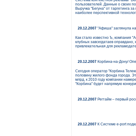
Система контекстной рекламы "Бегу
пользователей. Данные о своих по
Выручка "Бегуна" от таргетинга з
наиболее перспективной технолог
20.12.2007
"Афиша" заглянула на 
Как стало известно Ъ, компания "
клубных завсегдатаев оправдано, х
привлекательная для рекламодател
20.12.2007
Корбина-на-Дону/ Опе
Сегодня оператор "Корбина Телеко
половину жилого фонда города. Эт
млрд, к 2010 году компании намер
"Корбина" будет напрямую конкур
20.12.2007
Регтайм – первый рос
20.12.2007
К Системе e-port под