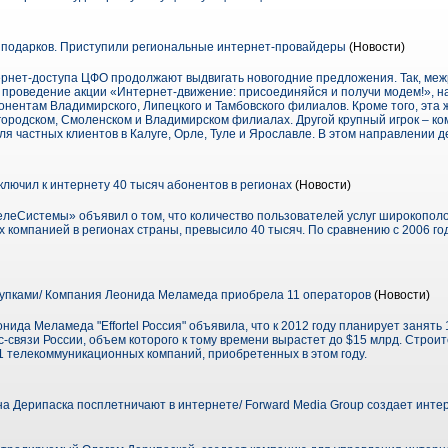
 подарков. Приступили региональные интернет-провайдеры
(Новости)
рнет-доступа ЦФО продолжают выдвигать новогодние предложения. Так, ме
роведение акции «Интернет-движение: присоединяйся и получи модем!», на 
онентам Владимирского, Липецкого и Тамбовского филиалов. Кроме того, эта
городском, Смоленском и Владимирском филиалах. Другой крупный игрок – к
 частных клиентов в Калуге, Орле, Туле и Ярославле. В этом направлении д
чил к интернету 40 тысяч абонентов в регионах
(Новости)
истемы» объявил о том, что количество пользователей услуг широкополос
компанией в регионах страны, превысило 40 тысяч. По сравнению с 2006 го
покупками/ Компания Леонида Меламеда приобрела 11 операторов
(Новости)
нида Меламеда "Effortel Россия" объявила, что к 2012 году планирует занять
-связи России, объем которого к тому времени вырастет до $15 млрд. Строи
 11 телекоммуникационных компаний, приобретенных в этом году.
а Дерипаска посплетничают в интернете/ Forward Media Group создает интер