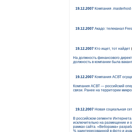
19.12.2007
Компания .masterhost
19.12.2007
Акадо: телеканал Fres
19.12.2007
Кто ищет, тот найдет
На должность финансового директ
должность в компании была вакантн
19.12.2007
Компания АСВТ осуще
Компания АСВТ — российский опер
связи. Ранее на территории микр
19.12.2007
Новая социальная сет
В российском сегменте Интернета 
исключительно на размещение и о
рамках сайта. «Веборама» разраб
% заинтересованной в фото и ауд