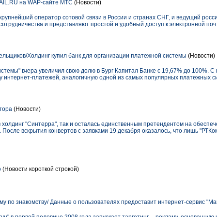
AIL.RU на WAP-сайте МТС
(Новости)
упнейший оператор сотовой связи в России и странах СНГ, и ведущий росс
сотрудничества и представляют простой и удобный доступ к электронной поч
льщиков/Холдинг купил банк для организации платежной системы
(Новости)
темы" вчера увеличил свою долю в Бург Капитал Банке с 19,67% до 100%. С
у интернет-платежей, аналогичную одной из самых популярных платежных си
тора
(Новости)
в холдинг "Синтерра", так и осталась единственным претендентом на обеспе
. После вскрытия конвертов с заявками 19 декабря оказалось, что лишь "РТКо
о
(Новости короткой строкой)
аму по знакомству/ Данные о пользователях предоставит интернет-сервис "М