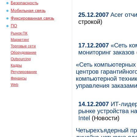
Безопасность
Мобильная связь
25.12.2007
Acer отчи
Фиксированная связь
строкой)
ПО
Рынок ПК
Маркетинг
17.12.2007
«Сеть ком
Торговые сети
мониторинг заказов
Оборудование
Outsourcing
«Сеть компьютерных 
Кадры
центров гарантийног
Регулирование
компьютерной техни
Финансы
управления заказами
Web
14.12.2007
ИТ-лидер
рынке устройства н
Intel
(Новости)
Четырехъядерный про