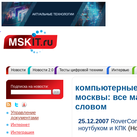
Новости
Новости 2.0
Тесты цифровой техники
Интервью
компьютерные
Подписка на новости:
москвы: все 
словом
Управление
документами
25.12.2007
RoverCom
Интернет
ноутбуком и КПК
(Но
Интеграция