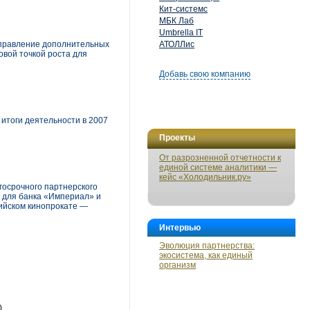
Кит-системс
МБК Лаб
Umbrella IT
направление дополнительных
АТОЛЛис
новой точкой роста для
Добавь свою компанию
 итоги деятельности в 2007
Проекты
От разрозненной отчетности к
единой системе аналитики —
кейс «Холодильник.ру»
госрочного партнерского
 для банка «Империал» и
сийском кинопрокате —
Интервью
Эволюция партнерства:
экосистема, как единый
организм
)