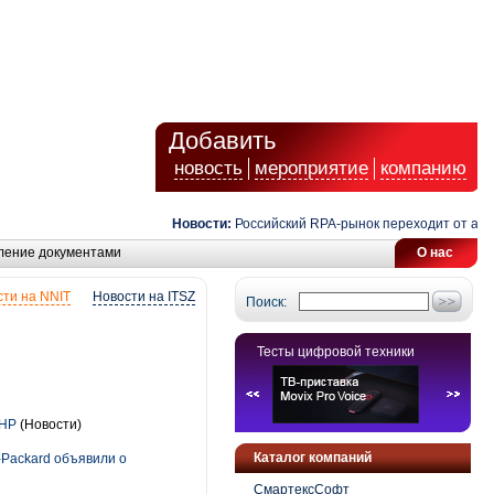
Добавить
новость
мероприятие
компанию
Новости:
Российский RPA-рынок переходит от автомат
ление документами
О нас
ти на NNIT
Новости на ITSZ
Поиск:
Тесты цифровой техники
 HP
(Новости)
Каталог компаний
Packard объявили о
СмартексСофт