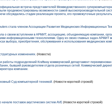
 официальная встреча представителей Межведомственного суперкомпьютер
 были продемонстрированы возможности самой высокопроизводительной сист
тречи обсуждались стадии реализации проекта, его промежуточные результат
ters стала членом Ассоциации Развития Медицинских Информационных Те
а о своем вступлении в АРМИТ, ассоциацию, объединяющую компании, орга
кими информационными технологиями. Одну из своих главных задач АРМИТ в
сах выбора, приобретения, обслуживания и использования медицинских ком
 структурных изменениях.
(Новости)
и работы подразделений Kraftway коммерческий департамент переименован 
 Панин, бывший руководителем отдела розничных сетей. Коммерческий дирек
иректора компании.
рховный Суд компьютерной техникой.
(Новости короткой строкой)
 начале поставок акустических систем AVE
(Новости короткой строкой)