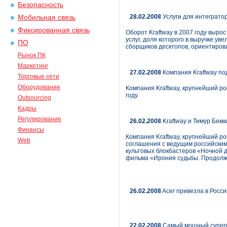
Безопасность
28.02.2008
Услуги для интегратор
Мобильная связь
Фиксированная связь
Оборот Kraftway в 2007 году выро
услуг, доля которого в выручке ув
ПО
сборщиков десктопов, ориентиров
Рынок ПК
Маркетинг
27.02.2008
Компания Kraftway под
Торговые сети
Оборудование
Компания Kraftway, крупнейший ро
году.
Outsourcing
Кадры
Регулирование
26.02.2008
Kraftway и Тимур Бек
Финансы
Компания Kraftway, крупнейший р
Web
соглашения с ведущим российски
культовых блокбастеров «Ночной д
фильма «Ирония судьбы. Продолж
26.02.2008
Acer привезла в Росси
22.02.2008
Самый мощный суперк