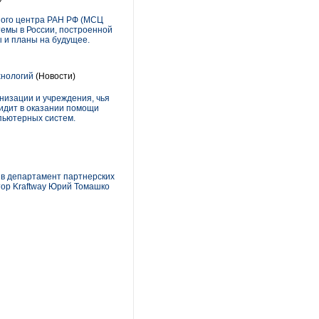
ного центра РАН РФ (МСЦ
емы в России, построенной
ы и планы на будущее.
хнологий
(Новости)
низации и учреждения, чья
идит в оказании помощи
пьютерных систем.
в департамент партнерских
тор Kraftway Юрий Томашко