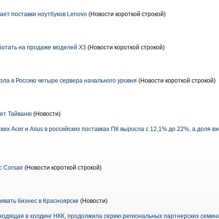
ает поставки ноутбуков Lenovo
(Новости короткой строкой)
ботать на продаже моделей X3
(Новости короткой строкой)
езла в Россию четыре сервера начального уровня
(Новости короткой строкой)
ет Тайваню
(Новости)
ских Acer и Asus в российских поставках ПК выросла с 12,1% до 22%, а доля в
 Corsair
(Новости короткой строкой)
вать бизнес в Красноярске
(Новости)
ходящая в холдинг НКК, продолжила серию региональных партнерских семина