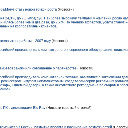
ов/Могут стать новой точкой роста
(Новости)
с на 24,3%, до 7,8 млрд руб. Наиболее высокими темпами у компании росло 
еличилась более чем в два раза, до 7,7%. По мнению экспертов, услуги станут 
анных на корпоративных клиентов.
вела итоги работы в 2007 году
(Новости)
ссийский производитель компьютерного и серверного оборудования, подвела
мамбетов заключили соглашение о партнерстве
(Новости)
оссийский производитель компьютерной техники, объявляет о заключении дол
м режиссером Тимуром Бекмамбетовым, создателем серии рекламных роликов
озор», «Дневной дозор», а также абсолютного рекордсмена по сборам в рос
ение».
ю ПК с дисководами Blu Ray
(Новости короткой строкой)
омпьютер в России: развитие проекта и расширение возможностей
(Новости