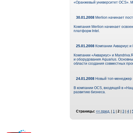
«Оранжевый университет OCS». Ме
30.01.2008
Merlion начинает пост
Компания Merlion начинает освое
платформ Intel.
25.01.2008
Компании Аквариус и 
Компании «Аквариус» и Mandriva.
и оборудования Aquarius. Основны
области создания совместных про
24.01.2008
Новый топ-менеджер 
В компании OCS, входящей в «Нац
развитию бизнеса.
Страницы:
<< пред.
|
1
|
2
|
3
|
4
|