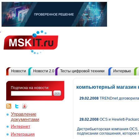
Новости
Новости 2.0
Тесты цифровой техники
Интервью
компьютерный магазин к
Подписка на новости:
29.02.2008
TRENDnet договорила
Управление
документами
28.02.2008
OCS и Hewlett-Packar
Интернет
Дистрибьюторская компания OCS, 
подписании соглашения, которое 
Интеграция