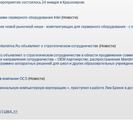
роприятие состоялось 24 января в Красноярске.
авки серверного оборудования Intel
(Новости)
ние новой рыночной ниши - комплектующих для серверного оборудования - с 
Mandriva.Ru объявляют о стратегическом сотрудничестве
(Новости)
Ru объявляют о стратегическом сотрудничестве в области продвижения совме
е направления сотрудничества – ОЕМ партнерство, распространение Mandriv
граммно-аппаратных решений для школ и других образовательных учрежден
в компании OCS
(Новости)
иональную компьютерную корпорацию », приступил к работе Люк Брюне в до
5
|
след. >>