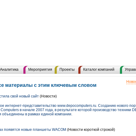
Аналитика
Мероприятия
Проекты
Каталог компаний
Управ
Новос
се материалы с этим ключевым словом
тила свой новый сайт
(Новости)
ое интернет-представительство www.depocomputers.ru. Созданию нового по
omputers в начале 2007 года, в результате которой производство техники D
 объединены в рамках единой компании.
нах появятся новые планшеты WACOM
(Новости короткой строкой)