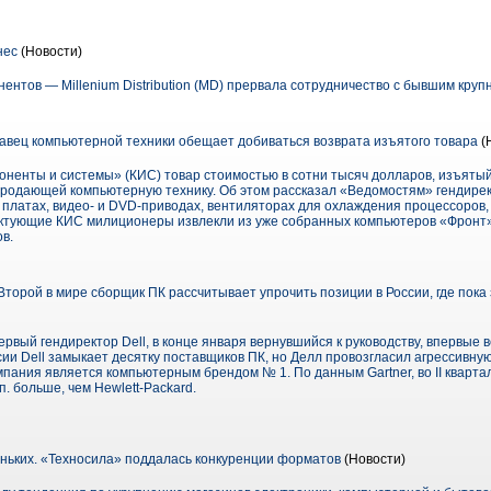
нес
(Новости)
нтов — Millenium Distribution (MD) прервала сотрудничество с бывшим круп
давец компьютерной техники обещает добиваться возврата изъятого товара
(
ненты и системы» (КИС) товар стоимостью в сотни тысяч долларов, изъятый
и, продающей компьютерную технику. Об этом рассказал «Ведомостям» гендир
х платах, видео- и DVD-приводах, вентиляторах для охлаждения процессоров,
ектующие КИС милиционеры извлекли из уже собранных компьютеров «Фронт» 
в.
торой в мире сборщик ПК рассчитывает упрочить позиции в России, где пока
рвый гендиректор Dell, в конце января вернувшийся к руководству, впервые в
ии Dell замыкает десятку поставщиков ПК, но Делл провозгласил агрессивную
компания является компьютерным брендом № 1. По данным Gartner, во II квар
п. больше, чем Hewlett-Packard.
ньких. «Техносила» поддалась конкуренции форматов
(Новости)