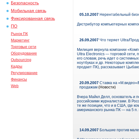
Безопасность
Мобильная связь
05.10.2007
Нерентабельный биз
Фиксированная связь
Дистрибутор компьютерных компоне
ПО
Рынок ПК
26.09.2007
Что теряет Ultra/Про
Маркетинг
Торговые сети
Милиция вернула компании «Компо
Оборудование
Ultra Electronics — торговой сет
его словам, речь идет о системны
Outsourcing
ноутбуках и др. Некоторые компл
Кадры
продает ПК), рассказывает Цыбако
Регулирование
Финансы
20.09.2007
Ставка на «М.видео»/В
Web
продажам
(Новости)
Вчера Майкл Делл, основатель и пе
российскими журналистами. В Росс
те же позиции, что и в США, где 
американского рынка ПК — на 5 п. 
14.09.2007
Большие против мале