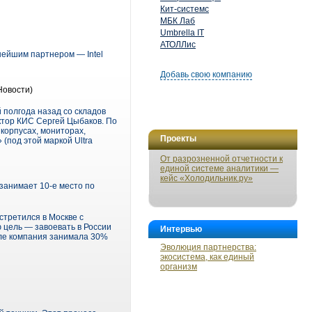
Кит-системс
МБК Лаб
Umbrella IT
АТОЛЛис
нейшим партнером — Intel
Добавь свою компанию
Новости)
 полгода назад со складов
ектор КИС Сергей Цыбаков. По
 корпусах, мониторах,
Проекты
(под этой маркой Ultra
От разрозненной отчетности к
единой системе аналитики —
кейс «Холодильник.ру»
 занимает 10-е место по
стретился в Москве с
 цель — завоевать в России
Интервью
тале компания занимала 30%
Эволюция партнерства:
экосистема, как единый
организм