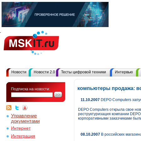
Новости
Новости 2.0
Тесты цифровой техники
Интервью
компьютеры продажа: в
Подписка на новости:
11.10.2007
DEPO Computers запус
DEPO Computers открыла свое нов
реструктуризация компании DEPO C
Управление
корпоративными заказчиками были
документами
Интернет
08.10.2007
В российских магази
Интеграция