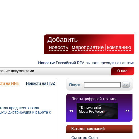
Добавить
новость
мероприятие
компанию
Новости:
Российский RPA-рынок переходит от автоматиза
ление документами
О нас
ти на NNIT
Новости на ITSZ
Поиск:
Тесты цифровой техники
ртала предшествовала
EPO, дистрибуция и работа с
Каталог компаний
СмартексСофт