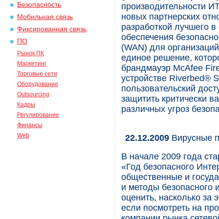
Безопасность
производительности ИТ
новых партнерских отн
Мобильная связь
разработкой лучшего в
Фиксированная связь
обеспечения безопасно
ПО
(WAN) для организаций
Рынок ПК
единое решение, котор
Маркетинг
брандмауэр McAfee Fire
Торговые сети
устройстве Riverbed® 
Оборудование
пользовательский дост
Outsourcing
защитить критически в
Кадры
различных угроз безопа
Регулирование
Финансы
Web
22.12.2009
Вирусные пр
В начале 2009 года ст
«Год безопасного Интер
общественные и госуда
и методы безопасного 
оценить, насколько за 
если посмотреть на пр
компании рынка сетево