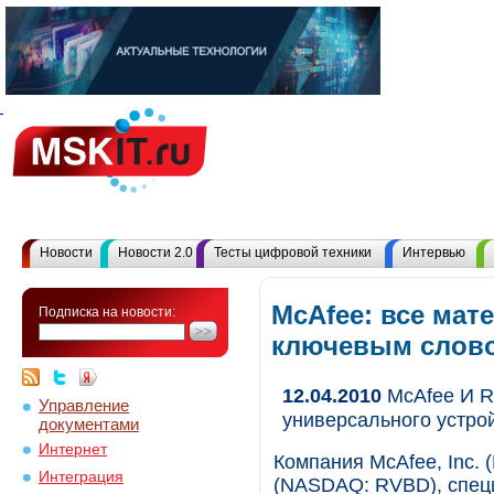
Новости
Новости 2.0
Тесты цифровой техники
Интервью
McAfee: все мат
Подписка на новости:
ключевым слов
12.04.2010
McAfee И R
Управление
универсального устро
документами
Интернет
Компания McAfee, Inc. 
Интеграция
(NASDAQ: RVBD), спец