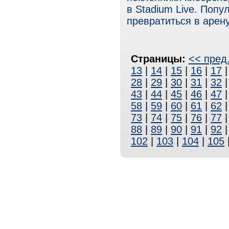
в Stadium Live. Поп
превратиться в арен
Страницы:
<< пред
13
|
14
|
15
|
16
|
17
28
|
29
|
30
|
31
|
32
43
|
44
|
45
|
46
|
47
58
|
59
|
60
|
61
|
62
73
|
74
|
75
|
76
|
77
88
|
89
|
90
|
91
|
92
102
|
103
|
104
|
105