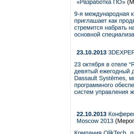
«Разработка ПО»
(М
9-я международная 
приглашает как продв
стремится набрать н
основной специализа
23.10.2013
3DEXPER
23 октября в отеле “
девятый ежегодный 
Dassault Systèmes, 
программного обеспе
систем управления 
22.10.2013
Конференц
Moscow 2013
(Мероп
Компания QlikTech, л