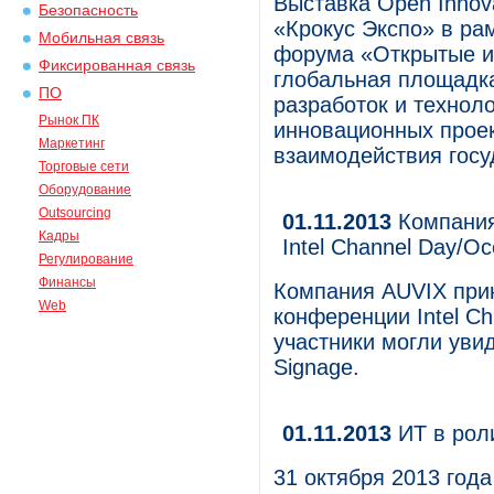
Выставка Open Innov
Безопасность
«Крокус Экспо» в ра
Мобильная связь
форума «Открытые ин
Фиксированная связь
глобальная площадк
ПО
разработок и технол
Рынок ПК
инновационных проек
Маркетинг
взаимодействия госуд
Торговые сети
Оборудование
Outsourcing
01.11.2013
Компания
Кадры
Intel Channel Day/О
Регулирование
Финансы
Компания AUVIX прин
Web
конференции Intel C
участники могли уви
Signage.
01.11.2013
ИТ в рол
31 октября 2013 год