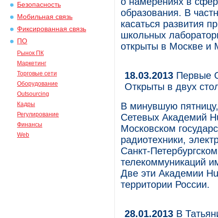
о намерениях в сфер
Безопасность
образования. В част
Мобильная связь
касаться развития п
Фиксированная связь
школьных лаборатори
ПО
открыты в Москве и 
Рынок ПК
Маркетинг
Торговые сети
18.03.2013
Первые С
Оборудование
Открыты в двух сто
Outsourcing
Кадры
В минувшую пятницу,
Регулирование
Сетевых Академий Hu
Финансы
Московском государс
Web
радиотехники, элект
Санкт-Петербургском
телекоммуникаций им
Две эти Академии Hu
территории России.
28.01.2013
В Татьяни