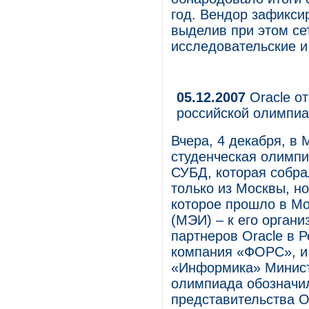
год. Вендор зафикси
выделив при этом сет
исследовательские и
05.12.2007
Oracle от
российской олимпи
Вчера, 4 декабря, в
студенческая олимпи
СУБД, которая собра
только из Москвы, но
которое прошло в Мо
(МЭИ) – к его орган
партнеров Oracle в Р
компания «ФОРС», и 
«Информика» Минист
олимпиада обозначил
представительства O