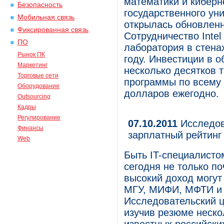
математики и киберн
Безопасность
государственного ун
Мобильная связь
открылась обновленн
Фиксированная связь
Сотрудничество Intel
ПО
лаборатория в стена
Рынок ПК
году. Инвестиции в 
Маркетинг
несколько десятков 
Торговые сети
программы по всему 
Оборудование
долларов ежегодно.
Outsourcing
Кадры
Регулирование
07.10.2011
Исследова
Финансы
зарплатный рейтинг 
Web
Быть IT-специалисто
сегодня не только по
высокий доход могут
МГУ, МИФИ, МФТИ и 
Исследовательский це
изучив резюме неско