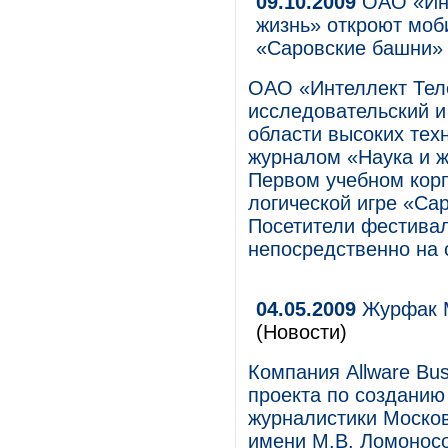
09.10.2009
ОАО «Инт
жизнь» откроют моб
«Саровские башни» 
ОАО «Интеллект Телек
исследовательский 
области высоких тех
журналом «Наука и ж
Первом учебном кор
логической игре «Саро
Посетители фестивал
непосредственно на 
04.05.2009
Журфак М
(Новости)
Компания Allware Bu
проекта по созданию
журналистики Москов
имени М.В. Ломонос