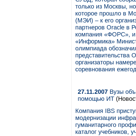
только из Москвы, но
которое прошло в Мо
(МЭИ) – к его орган
партнеров Oracle в Р
компания «ФОРС», и 
«Информика» Минист
олимпиада обозначил
представительства O
организаторы намере
соревнования ежегод
27.11.2007
Вузы объ
помощью ИТ
(Новос
Компания IBS присту
модернизации инфра
гуманитарного профи
каталог учебников, 