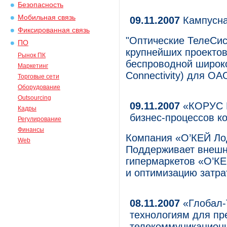
Безопасность
Мобильная связь
09.11.2007
Кампусна
Фиксированная связь
"Оптические ТелеСи
ПО
крупнейших проектов
Рынок ПК
беспроводной широко
Маркетинг
Connectivity) для О
Торговые сети
Оборудование
Outsourcing
09.11.2007
«КОРУС К
Кадры
бизнес-процессов к
Регулирование
Финансы
Компания «О’КЕЙ Лод
Web
Поддерживает внешн
гипермаркетов «О’КЕ
и оптимизацию затрат
08.11.2007
«Глобал-
технологиям для пр
телекоммуникацион