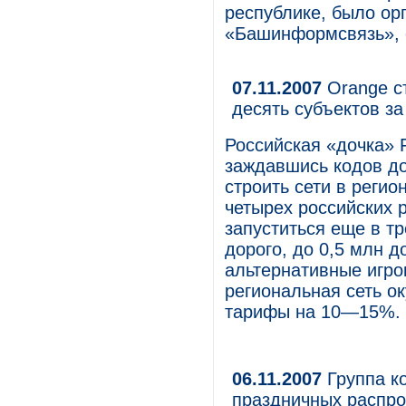
республике, было о
«Башинформсвязь», о
07.11.2007
Orange ст
десять субъектов за
Российская «дочка» F
заждавшись кодов до
строить сети в регио
четырех российских р
запуститься еще в т
дорого, до 0,5 млн д
альтернативные игрок
региональная сеть ок
тарифы на 10—15%.
06.11.2007
Группа к
праздничных распро