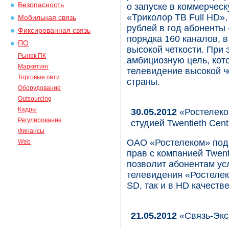
Безопасность
о запуске в коммерчес
«Триколор ТВ Full HD»,
Мобильная связь
рублей в год абоненты
Фиксированная связь
порядка 160 каналов, в
ПО
высокой четкости. При 
Рынок ПК
амбициозную цель, кото
Маркетинг
телевидение высокой ч
Торговые сети
страны.
Оборудование
Outsourcing
Кадры
30.05.2012
«Ростелеко
Регулирование
студией Twentieth Cent
Финансы
ОАО «Ростелеком» под
Web
прав с компанией Twent
позволит абонентам ус
телевидения «Ростелек
SD, так и в HD качестве
21.05.2012
«Связь-Экс