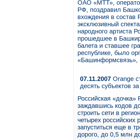
ОАО «МТТ», операто
РФ, поздравил Башко
вхождения в состав 
эксклюзивный спекта
народного артиста Р
прошедшее в Башкир
балета и ставшее гр
республике, было о
«Башинформсвязь», о
07.11.2007
Orange ст
десять субъектов за
Российская «дочка» F
заждавшись кодов до
строить сети в регио
четырех российских р
запуститься еще в т
дорого, до 0,5 млн д