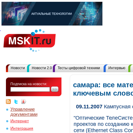
Новости
Новости 2.0
Тесты цифровой техники
Интервью
самара: все мат
Подписка на новости:
ключевым слов
09.11.2007
Кампусная 
Управление
документами
"Оптические ТелеСисте
Интернет
проектов по созданию
Интеграция
сети (Ethernet Class C