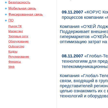
Безопасность
Мобильная связь
09.11.2007
«КОРУС Кон
Фиксированная связь
процессов компании «
ПО
Компания «О’КЕЙ Лоджи
Рынок ПК
Поддерживает внешнеэ
Маркетинг
гипермаркетов «О’КЕЙ»
Торговые сети
оптимизацию затрат на 
Оборудование
Outsourcing
Кадры
08.11.2007
«Глобал-Те
Регулирование
технологиям для пред
Финансы
телекоммуникационны
Web
Компания «Глобал-Теле
связи, входящий в гру
представителей регио
целью ознакомить их с
технологий и оборудов