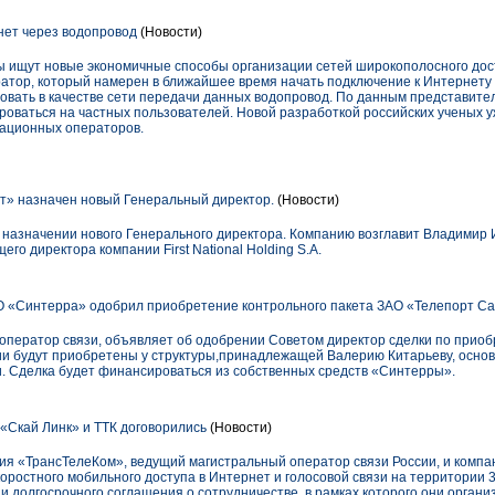
нет через водопровод
(Новости)
ищут новые экономичные способы организации сетей широкополосного досту
атор, который намерен в ближайшее время начать подключение к Интернету 
овать в качестве сети передачи данных водопровод. По данным представител
роваться на частных пользователей. Новой разработкой российских ученых 
кационных операторов.
т» назначен новый Генеральный директор.
(Новости)
назначении нового Генерального директора. Компанию возглавит Владимир 
о директора компании First National Holding S.A.
 «Синтерра» одобрил приобретение контрольного пакета ЗАО «Телепорт Са
ператор связи, объявляет об одобрении Советом директор сделки по прио
ии будут приобретены у структуры,принадлежащей Валерию Китарьеву, осно
. Сделка будет финансироваться из собственных средств «Синтерры».
«Скай Линк» и ТТК договорились
(Новости)
ния «ТрансТелеКом», ведущий магистральный оператор связи России, и компа
ростного мобильного доступа в Интернет и голосовой связи на территории 
 долгосрочного соглашения о сотрудничестве, в рамках которого они орган