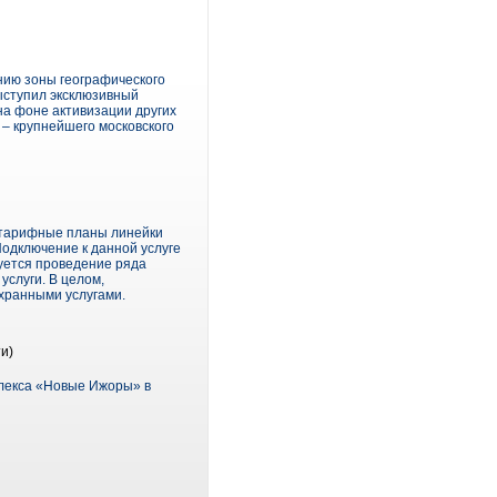
нию зоны географического
выступил эксклюзивный
на фоне активизации других
 – крупнейшего московского
е тарифные планы линейки
одключение к данной услуге
уется проведение ряда
слуги. В целом,
хранными услугами.
и)
плекса «Новые Ижоры» в