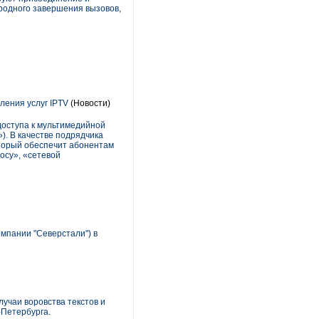
ародного завершения вызовов,
ения услуг IPTV
(Новости)
доступа к мультимедийной
. В качестве подрядчика
торый обеспечит абонентам
осу», «сетевой
мпании "Северстали") в
учаи воровства текстов и
-Петербурга.