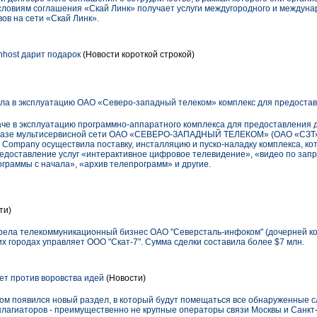
условиям соглашения «Скай Линк» получает услуги междугородного и междун
вов на сети «Скай Линк».
nhost дарит подарок
(Новости короткой строкой)
 в эксплуатацию ОАО «Северо-западный телеком» комплекс для предоставл
е в эксплуатацию программно-аппаратного комплекса для предоставления 
 базе мультисервисной сети ОАО «СЕВЕРО-ЗАПАДНЫЙ ТЕЛЕКОМ» (ОАО «СЗТ»)
ompany осуществила поставку, инсталляцию и пуско-наладку комплекса, ко
едоставление услуг «интерактивное цифровое телевидение», «видео по запр
граммы с начала», «архив телепрограмм» и другие.
ти)
рела телекоммуникационный бизнес ОАО "Северсталь-инфоком" (дочерней ко
их городах управляет ООО "Скат-7". Сумма сделки составила более $7 млн.
ет против воровства идей
(Новости)
ом появился новый раздел, в который будут помещаться все обнаруженные сл
 плагиаторов - преимущественно не крупные операторы связи Москвы и Санкт