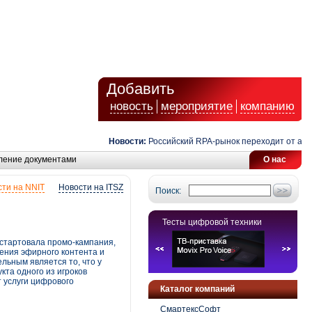
Добавить
новость
мероприятие
компанию
Новости:
Российский RPA-рынок переходит от автомат
ление документами
О нас
ти на NNIT
Новости на ITSZ
Поиск:
Тесты цифровой техники
 стартовала промо-кампания,
ения эфирного контента и
льным является то, что у
кта одного из игроков
т услуги цифрового
Каталог компаний
СмартексСофт