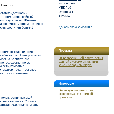
Кит-системс
(Новости)
МБК Лаб
Umbrella IT
остав войдет новый
АТОЛЛис
ртнером Всероссийской
ный социальный ТВ-пакет
ально обрести огромное число
Добавь свою компанию
торый доступен более 1
Проекты
 формате телевидения
 абонентов. По ее условиям,
От разрозненной отчетности к
 месяца бесплатного
единой системе аналитики —
 непосредственно со
кейс «Холодильник.ру»
ю сеть, компания
оператор начал тестовое
цев плоскопанельных
Интервью
Эволюция партнерства:
экосистема, как единый
организм
 телевидения высокой
и сетки вещания. Согласно
вартале 2009 года компания