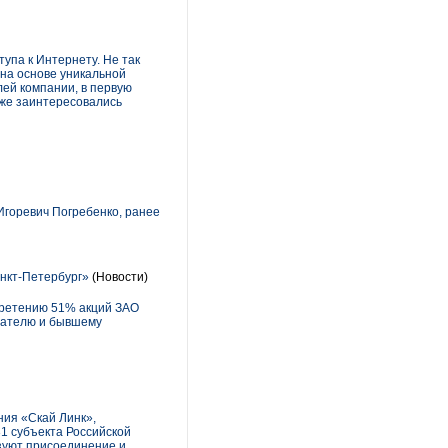
па к Интернету. Не так
на основе уникальной
ей компании, в первую
уже заинтересовались
Игоревич Погребенко, ранее
нкт-Петербург»
(Новости)
бретению 51% акций ЗАО
вателю и бывшему
ния «Скай Линк»,
31 субъекта Российской
изуют присоединение и