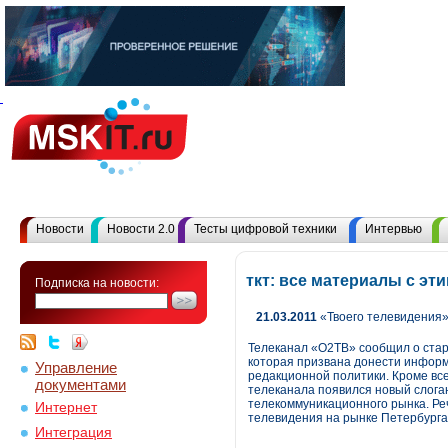
Новости
Новости 2.0
Тесты цифровой техники
Интервью
ткт: все материалы с э
Подписка на новости:
21.03.2011
«Твоего телевидения»
Телеканал «О2ТВ» сообщил о стар
которая призвана донести информ
Управление
редакционной политики. Кроме все
документами
телеканала появился новый слоган
телекоммуникационного рынка. Реч
Интернет
телевидения на рынке Петербурга
Интеграция