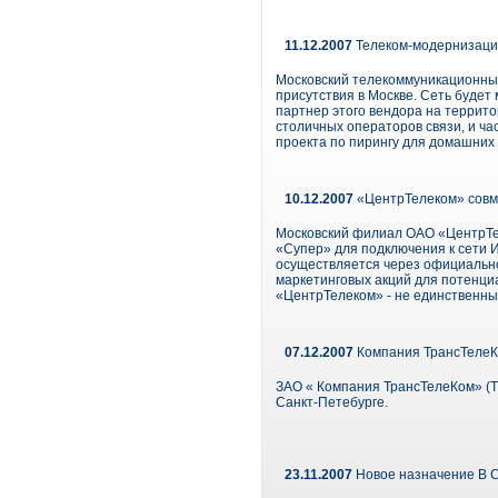
11.12.2007
Телеком-модернизация
Московский телекоммуникационный
присутствия в Москве. Сеть будет
партнер этого вендора на террит
столичных операторов связи, и ча
проекта по пирингу для домашних 
10.12.2007
«ЦентрТелеком» совм
Московский филиал ОАО «ЦентрТел
«Супер» для подключения к сети 
осуществляется через официальн
маркетинговых акций для потенци
«ЦентрТелеком» - не единственны
07.12.2007
Компания ТрансТелеК
ЗАО « Компания ТрансТелеКом» (Т
Санкт-Петебурге.
23.11.2007
Новое назначение В 