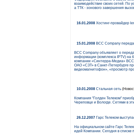
взаимодействие своих сетей. По 
а ТТК - зонового завершения вызо
16.01.2008
Хостинг-провайдер le
15.01.2008
BCC Company передала
ВСС Company объявляет о передач
информации (комплекса IPTV) на
компании «Синтерра-Медиа» BCC C
ОАО «СЗТ» в Санкт-Петербурге пр
видеомагнитофон», «просмотр про
10.01.2008
Стальная сеть
(Новос
Компания "Голден Телеком" приоб
Череповце и Вологде. Сетями в эт
26.12.2007
Гарс Телеком выступа
На официальном сайте Гарс Телек
идей Компании. Сегодня в списке