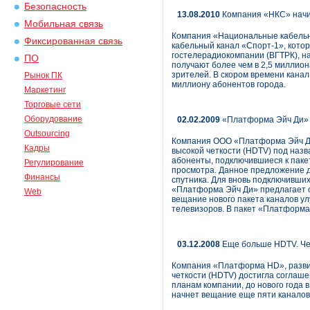
Безопасность
13.08.2010
Компания «НКС» начин
Мобильная связь
Компания «Национальные кабельные
Фиксированная связь
кабельный канал «Спорт-1», кото
гостелерадиокомпании (ВГТРК), н
ПО
получают более чем в 2,5 миллион
зрителей. В скором времени канал
Рынок ПК
миллиону абонентов города.
Маркетинг
Торговые сети
Оборудование
02.02.2009
«Платформа Эйч Ди» 
Outsourcing
Компания ООО «Платформа Эйч Ди
Кадры
высокой четкости (HDTV) под наз
абоненты, подключившиеся к паке
Регулирование
просмотра. Данное предложение 
Финансы
спутника. Для вновь подключивши
«Платформа Эйч Ди» предлагает о
Web
вещание нового пакета каналов у
телевизоров. В пакет «Платформа
03.12.2008
Еще больше HDTV. Че
Компания «Платформа HD», разви
четкости (HDTV) достигла соглаше
планам компании, до нового года 
начнет вещание еще пяти каналов