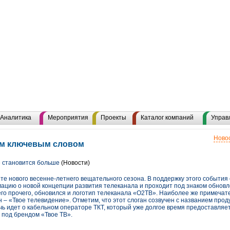
Аналитика
Мероприятия
Проекты
Каталог компаний
Управ
Новос
тим ключевым словом
 становится больше
(Новости)
те нового весенне-летнего вещательного сезона. В поддержку этого события
ацию о новой концепции развития телеканала и проходит под знаком обновл
го прочего, обновился и логотип телеканала «О2ТВ». Наиболее же примечате
 – «Твое телевидение». Отметим, что этот слоган созвучен с названием проду
ь идет о кабельном операторе ТКТ, который уже долгое время предоставляе
 под брендом «Твое ТВ».