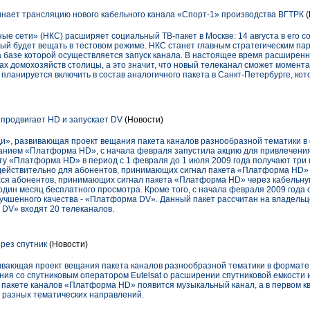
ает трансляцию нового кабельного канала «Спорт-1» производства ВГТРК
 сети» (НКС) расширяет социальный ТВ-пакет в Москве: 14 августа в его с
рый будет вещать в тестовом режиме. НКС станет главным стратегическим па
а базе которой осуществляется запуск канала. В настоящее время расширен
ах домохозяйств столицы, а это значит, что новый телеканал сможет момент
 планируется включить в состав аналогичного пакета в Санкт-Петербурге, ко
продвигает HD и запускает DV
(Новости)
», развивающая проект вещания пакета каналов разнообразной тематики в
ванием «Платформа HD», с начала февраля запустила акцию для привлечения
ту «Платформа HD» в период с 1 февраля до 1 июля 2009 года получают три
действительно для абонентов, принимающих сигнал пакета «Платформа HD»
хся абонентов, принимающих сигнал пакета «Платформа HD» через кабельну
дин месяц бесплатного просмотра. Кроме того, с начала февраля 2009 года 
лучшенного качества - «Платформа DV». Данный пакет рассчитан на владель
 DV» входят 20 телеканалов.
рез спутник
(Новости)
вающая проект вещания пакета каналов разнообразной тематики в формате
ния со спутниковым оператором Eutelsat о расширении спутниковой емкости 
в пакете каналов «Платформа HD» появится музыкальный канал, а в первом к
 разных тематических направлений.