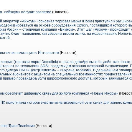
. «Айхоум» получит развитие
(Новости)
 оператор «Айхоум» (основная торговая марка iHome) приступил к расшире
 модернизироваться на основе оборудования Opticin, поставщиком которого 
ории России – столичная компания «Вимком». Этот шаг «Айхоум» происходит 
стично будет направлен, как уверены игроки рынка, на модернизацию Home-ix
сетей.
естил сигнализацию с Интернетом
(Новости)
еком» (торговая марка Domolink) с начала декабря вывел в действие новы
Интернет по технологии ADSL владельцам охранно-пожарной сигнализации. П
ого дилера ОАО «ЦентрТелеком» – «Охрана Телеком». В дальнейшем планир
альных абонентов с акцентом на специальных возможностях предоставления у
й пример провайдера услуг широкополосного доступа, который занимается о
ом обеспечит цифровую связь для жилого комплекса «Новые Ижоры»
(Новост
ТК) приступила к строительству мультисервисной сети связи для жилого ком
СеверТрансТелеКоме
(Новости)