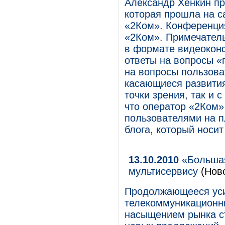
Александр Хенкин пр
которая прошла на с
«2Ком». Конференци
«2Ком». Примечатель
в формате видеоконф
ответы на вопросы «г
на вопросы пользова
касающиеся развития
точки зрения, так и 
что оператор «2Ком»
пользователями на п
блога, который носит
13.10.2010
«Большая
мультисервису
(Ново
Продолжающееся уси
телекоммуникационны
насыщением рынка ст