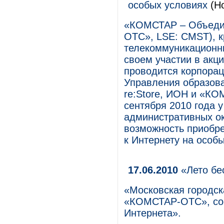
особых условиях
(Но
«КОМСТАР – Объеди
ОТС», LSE: CMST), 
телекоммуникационны
своем участии в акци
проводится корпорац
Управления образован
re:Store, ИОН и «КО
сентября 2010 года у
административных ок
возможность приобре
к Интернету на особы
17.06.2010
«Лето бе
«Московская городск
«КОМСТАР-ОТС», соо
Интернета».