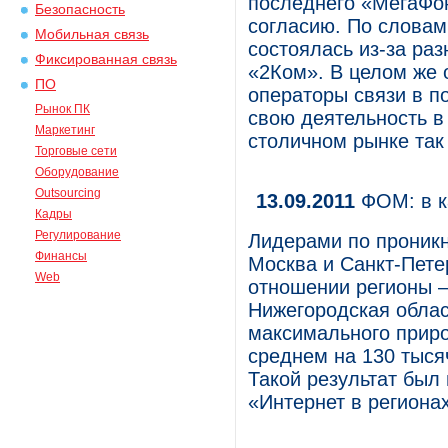
последнего «МегаФо
Безопасность
согласию. По словам
Мобильная связь
состоялась из-за раз
Фиксированная связь
«2Ком». В целом же 
ПО
операторы связи в п
Рынок ПК
свою деятельность в
Маркетинг
столичном рынке так
Торговые сети
Оборудование
Outsourcing
13.09.2011
ФОМ: в ка
Кадры
Регулирование
Лидерами по проникн
Финансы
Москва и Санкт-Пете
Web
отношении регионы –
Нижегородская облас
максимального приро
среднем на 130 тысяч
Такой результат был
«Интернет в регионах