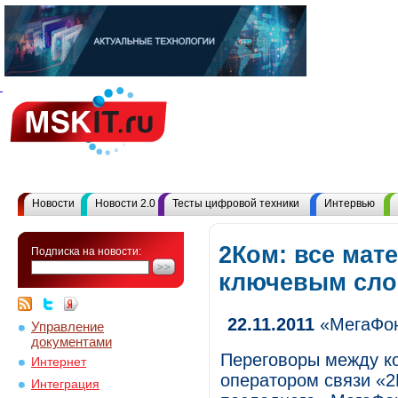
Новости
Новости 2.0
Тесты цифровой техники
Интервью
2Ком: все мат
Подписка на новости:
ключевым сл
22.11.2011
«МегаФон
Управление
документами
Переговоры между к
Интернет
оператором связи «2
Интеграция