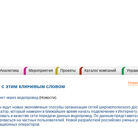
Аналитика
Мероприятия
Проекты
Каталог компаний
Управ
Новос
ы с этим ключевым словом
нет через водопровод
(Новости)
ищут новые экономичные способы организации сетей широкополосного досту
атор, который намерен в ближайшее время начать подключение к Интернету 
овать в качестве сети передачи данных водопровод. По данным представител
роваться на частных пользователей. Новой разработкой российских ученых 
кационных операторов.