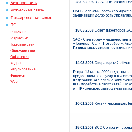
28.03.2008
В ОАО «Телекоминвес
Безопасность
Мобильная связь
ОАО «Телекоминвест» сообщает о 
занимавший должность Управляющег
Фиксированная связь
ПО
18.03.2008
Совет директоров ЗАО
Рынок ПК
Маркетинг
ЗАО «Синтерра» – национальный о
«Телепорт Санкт-Петербург». Акц
Торговые сети
Генеральному директору компании
Оборудование
Outsourcing
14.03.2008
Операторский обмен. 
Кадры
Регулирование
Вчера, 13 марта 2008 года, компа
Финансы
предоставляющая услуги высокоско
Федерации, объявили о заключении
Web
взаимодействие своих сетей. По 
а ТТК - зонового завершения вызо
16.01.2008
Хостинг-провайдер le
15.01.2008
BCC Company передала