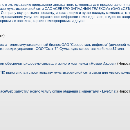
е в эксплуатацию программно-аппаратного комплекса для предоставления 
 базе мультисервисной сети ОАО «СЕВЕРО-ЗАПАДНЫЙ ТЕЛЕКОМ» (ОАО «СЗТ»)
ompany осуществила поставку, инсталляцию и пуско-наладку комплекса, ко
едоставление услуг «интерактивное цифровое телевидение», «видео по запр
граммы с начала», «архив телепрограмм» и другие.
ти)
рела телекоммуникационный бизнес ОАО "Северсталь-инфоком" (дочерней ко
их городах управляет ООО "Скат-7". Сумма сделки составила более $7 млн.
ом обеспечит цифровую связь для жилого комплекса «Новые Ижоры»
(Новост
ТК) приступила к строительству мультисервисной сети связи для жилого ком
ceWeb запустил новую услугу online общения с клиентами - LiveChat
(Новост