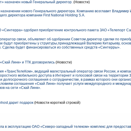
т» назначен новый Генеральный директор.
(Новости)
назначении нового Генерального директора. Компанию возглавит Владимир 
о директора компании First National Holding S.A.
 «Синтерра» одобрил приобретение контрольного пакета ЗАО «Телепорт Са
ператор связи, объявляет об одобрении Советом директор сделки по прио
ии будут приобретены у структуры,принадлежащей Валерию Китарьеву, осно
. Сделка будет финансироваться из собственных средств «Синтерры».
«Скай Линк» и ТТК договорились
(Новости)
ния «ТрансТелеКом», ведущий магистральный оператор связи России, и компа
ростного мобильного доступа в Интернет и голосовой связи на территории 
 долгосрочного соглашения о сотрудничестве, в рамках которого они орган
условиям соглашения «Скай Линк» получает услуги междугородного и междун
вов на сети «Скай Линк».
nhost дарит подарок
(Новости короткой строкой)
 в эксплуатацию ОАО «Северо-западный телеком» комплекс для предоставл