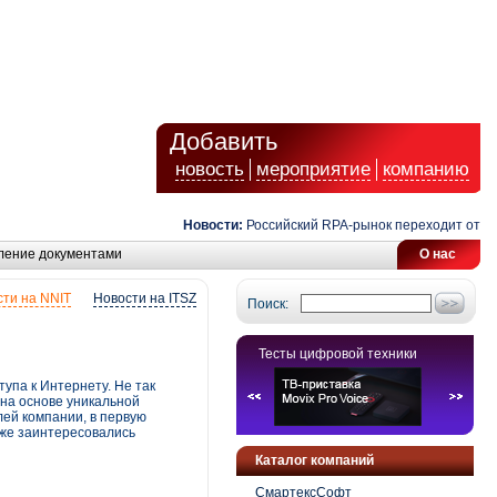
Добавить
новость
мероприятие
компанию
Новости:
Российский RPA-рынок переходит от авто
ление документами
О нас
ти на NNIT
Новости на ITSZ
Поиск:
Тесты цифровой техники
па к Интернету. Не так
на основе уникальной
ей компании, в первую
уже заинтересовались
Каталог компаний
СмартексСофт