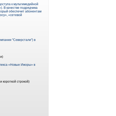
доступа к мультимедийной
. В качестве подрядчика
торый обеспечит абонентам
осу», «сетевой
мпании "Северстали") в
и)
плекса «Новые Ижоры» в
и короткой строкой)