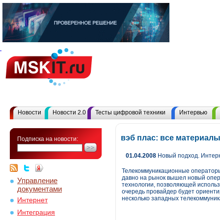
Новости
Новости 2.0
Тесты цифровой техники
Интервью
вэб плас: все материал
Подписка на новости:
01.04.2008
Новый подход. Интер
Телекоммуникационные операторы 
давно на рынок вышел новый опер
Управление
технологии, позволяющей использ
документами
очередь провайдер будет ориенти
несколько западных телекоммуни
Интернет
Интеграция