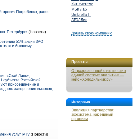
Кит-системс
МБК Лаб
Игоревич Погребенко, ранее
Umbrella IT
АТОЛЛис
нкт-Петербург»
(Новости)
Добавь свою компанию
бретению 51% акций ЗАО
вателю и бывшему
Проекты
От разрозненной отчетности к
единой системе аналитики —
ния «Скай Линк»,
кейс «Холодильник.ру»
31 субъекта Российской
изуют присоединение и
ародного завершения вызовов,
Интервью
Эволюция партнерства:
экосистема, как единый
организм
ения услуг IPTV
(Новости)