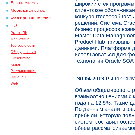
Безопасность
широкий стек программ
клиентское обслуживан
Мобильная связь
конкурентоспособност
Фиксированная связь
решений. Cистема Orac
ПО
бизнес-процессов взаи
Рынок ПК
Master Data Management
Маркетинг
Product Hub призваны 
Торговые сети
данными. Платформа дл
Оборудование
использоваться для фо
Outsourcing
технологии Oracle SOA 
Кадры
Регулирование
Финансы
30.04.2013
Рынок CRM.
Web
Объем общемирового р
взаимоотношениями с к
года на 12,5%. Такие д
По данным аналитиков,
прибыли, которую полу
систем, составил более
объем рассматриваемог