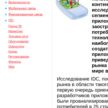
Безопасность
конте
Мобильная связь
иссле
Фиксированная связь
сегме
прилож
ПО
заостр
Рынок ПК
потре
Маркетинг
Торговые сети
технол
Оборудование
наибол
Outsourcing
созда
Кадры
прилож
Регулирование
приве
Финансы
рынка
Web
мире в
Исследование IDC, по
рынка в области таког
первую очередь ориен
разработчиков прилож
были проанализирован
потребителей в 25 стр