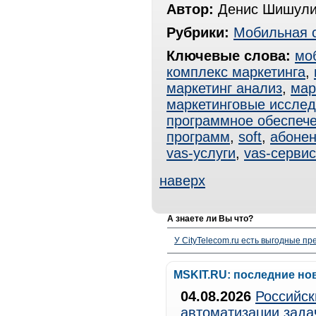
Автор:
Денис Шишули
Рубрики:
Мобильная 
Ключевые слова:
мо
комплекс маркетинга
,
маркетинг анализ
,
мар
маркетинговые иссле
программное обеспеч
программ
,
soft
,
абонен
vas-услуги
,
vas-серви
наверх
А знаете ли Вы что?
У CityTelecom.ru есть выгодные п
MSKIT.RU: последние но
04.08.2026
Российск
автоматизации зада