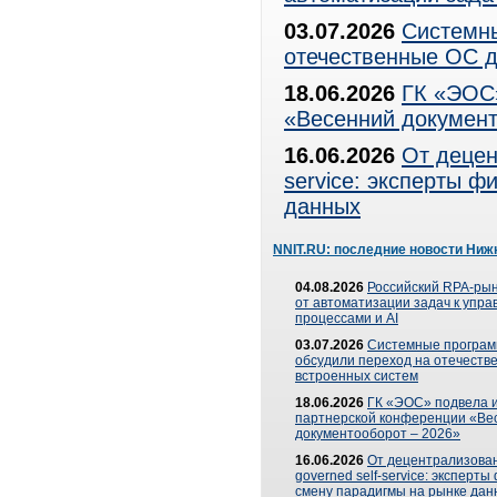
03.07.2026
Системны
отечественные ОС д
18.06.2026
ГК «ЭОС»
«Весенний документ
16.06.2026
От децен
service: эксперты 
данных
NNIT.RU: последние новости Ниж
04.08.2026
Российский RPA-рын
от автоматизации задач к упр
процессами и AI
03.07.2026
Системные програ
обсудили переход на отечеств
встроенных систем
18.06.2026
ГК «ЭОС» подвела и
партнерской конференции «Ве
документооборот – 2026»
16.06.2026
От децентрализован
governed self-service: эксперт
смену парадигмы на рынке дан