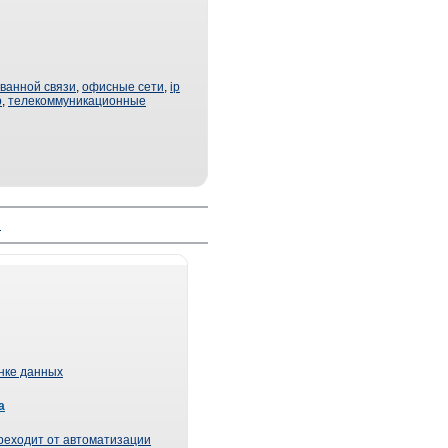
ванной связи
,
офисные сети
,
ip
р
,
телекоммуникационные
й
ынке данных
а
реходит от автоматизации