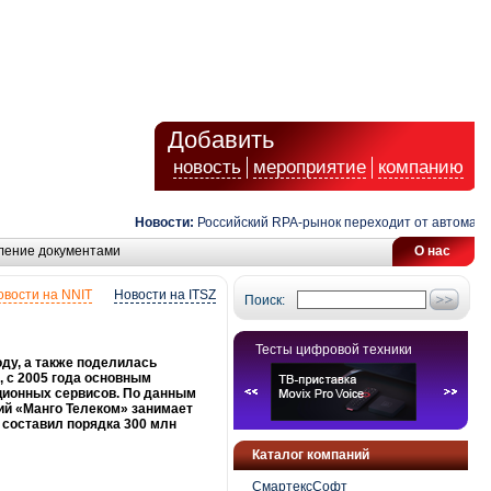
Добавить
новость
мероприятие
компанию
Новости:
Российский RPA-рынок переходит от автоматизац
ление документами
О нас
овости на NNIT
Новости на ITSZ
Поиск:
Тесты цифровой техники
оду, а также поделилась
, с 2005 года основным
ционных сервисов. По данным
ций «Манго Телеком» занимает
у составил порядка 300 млн
Каталог компаний
СмартексСофт