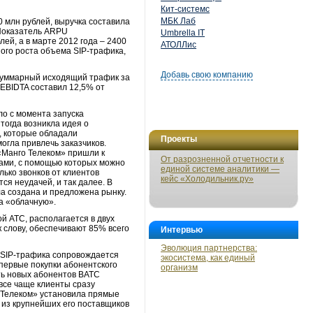
Кит-системс
МБК Лаб
 млн рублей, выручка составила
 Показатель ARPU
Umbrella IT
лей, а в марте 2012 года – 2400
АТОЛЛис
ого роста объема SIP-трафика,
Добавь свою компанию
. Суммарный исходящий трафик за
 EBIDTA составил 12,5% от
о с момента запуска
тогда возникла идея о
, которые обладали
Проекты
огла привлечь заказчиков.
«Манго Телеком» пришли к
От разрозненной отчетности к
тами, с помощью которых можно
единой системе аналитики —
лько звонков от клиентов
кейс «Холодильник.ру»
ся неудачей, и так далее. В
а создана и предложена рынку.
а «облачную».
 АТС, располагается в двух
к слову, обеспечивают 85% всего
Интервью
Эволюция партнерства:
 SIP-трафика сопровождается
экосистема, как единый
 первые покупки абонентского
организм
ть новых абонентов ВАТС
все чаще клиенты сразу
 Телеком» установила прямые
 из крупнейших его поставщиков