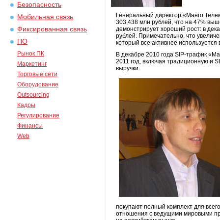
Безопасность
Генеральный директор «Манго Телеко
Мобильная связь
303,438 млн рублей, что на 47% выш
Фиксированная связь
демонстрирует хороший рост: в декаб
рублей. Примечательно, что увелич
ПО
который все активнее используется
Рынок ПК
В декабре 2010 года SIP-трафик «Ма
2011 год, включая традиционную и S
Маркетинг
выручки.
Торговые сети
Оборудование
Outsourcing
Кадры
Регулирование
Финансы
Web
покупают полный комплект для всег
отношения с ведущими мировыми про