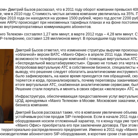
м» Дмитрий Бызов рассказал, что в 2011 году оборот компании превысил 400
е, чем в 2010 году. Стоимость чистых активов компании увеличилась на 35%.
ре 2010 года он находился на уровне 1500 рублей, через год достиг 2200 руб
ение ARPU происходит при неизменных тарифных планах и на фоне постоянн
 во внутрикорпоративных коммуникациях абонентов.
нго Телеком» составлял 1,27 млн минут, в марте 2012 года – 4,28 млн минут
IP-телефонию, составил 128 миллионов минут. В прошедшем году показатель
Дмитрий Бызов отметил, что изменение структуры выручки произошл
«облачной» версии ВАТС «Манго-Офис» в апреле 2011 года. Именно 
возможности телефонизации компаний с помощью виртуальных АТС
«беспредельной масштабируемостью». Однако не только эта черта м
Испробовав виртуальную АТС в собственном бизнесе, специалисты 
выводу, что решение следует обогатить аналитическими инструмен
было зафиксировать, на какое время приходится пик обращений, ско
теряется и когда, проанализировать, почему переговоры заканчивают
итоге виртуальная АТС, снабженная аналитическими сервисами, был
Решение стали покупать и менять в своих офисах «железную» АТС н
Инфраструктура, обеспечивающая предоставление услуг виртуальной
ЦОД, арендуемых «Манго Телеком» в Москве. Московские заказчики, 
бизнеса компании.
Дмитрий Бызов рассказал также, что в компании увеличение объема
устойчивым ростом продаж SIP-телефонов. Если в начале 2011 года
оборудования носили отложенный характер, то к концу года уже тре
«Манго Офис» приобретала его при заключении договора. При этом 
о территориально-распределенного предприятия. Именно в 2011 году «Манго
изводителями абонентского SIP-оборудования, в короткие сроки став одним