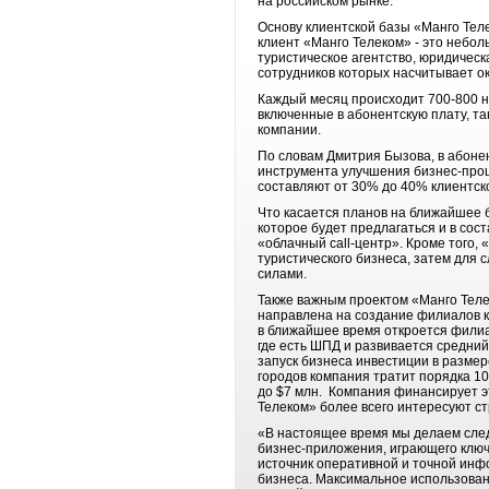
на российском рынке.
Основу клиентской базы «Манго Тел
клиент «Манго Телеком» - это небол
туристическое агентство, юридическ
сотрудников которых насчитывает ок
Каждый месяц происходит 700-800 н
включенные в абонентскую плату, т
компании.
По словам Дмитрия Бызова, в абоне
инструмента улучшения бизнес-проц
составляют от 30% до 40% клиентск
Что касается планов на ближайшее 
которое будет предлагаться и в соста
«облачный call-центр». Кроме того,
туристического бизнеса, затем для 
силами.
Также важным проектом «Манго Телек
направлена на создание филиалов к
в ближайшее время откроется филиа
где есть ШПД и развивается средни
запуск бизнеса инвестиции в размер
городов компания тратит порядка 1
до $7 млн. Компания финансирует э
Телеком» более всего интересуют с
«В настоящее время мы делаем след
бизнес-приложения, играющего ключ
источник оперативной и точной инф
бизнеса. Максимальное использован