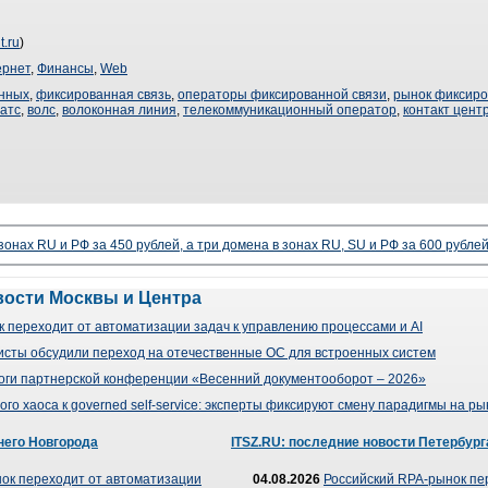
t.ru
)
ернет
,
Финансы
,
Web
анных
,
фиксированная связь
,
операторы фиксированной связи
,
рынок фиксиро
атс
,
волс
,
волоконная линия
,
телекоммуникационный оператор
,
контакт цент
 зонах RU и РФ за 450 рублей, а три домена в зонах RU, SU и РФ за 600 рубле
вости Москвы и Центра
 переходит от автоматизации задач к управлению процессами и AI
сты обсудили переход на отечественные ОС для встроенных систем
оги партнерской конференции «Весенний документооборот – 2026»
го хаоса к governed self-service: эксперты фиксируют смену парадигмы на р
него Новгорода
ITSZ.RU: последние новости Петербург
ок переходит от автоматизации
04.08.2026
Российский RPA-рынок пе