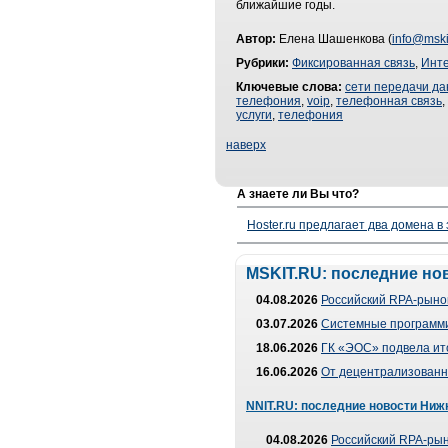
ближайшие годы.
Автор:
Елена Шашенкова (
info@mski
Рубрики:
Фиксированная связь
,
Инт
Ключевые слова:
сети передачи д
телефония
,
voip
,
телефонная связь
,
услуги
,
телефония
наверх
А знаете ли Вы что?
Hoster.ru предлагает два домена в
MSKIT.RU: последние но
04.08.2026
Российский RPA-рынок
03.07.2026
Системные программи
18.06.2026
ГК «ЭОС» подвела ит
16.06.2026
От децентрализованно
NNIT.RU: последние новости Ниж
04.08.2026
Российский RPA-рын