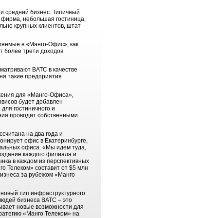
 и средний бизнес. Типичный
я фирма, небольшая гостиница,
ольно крупных клиентов, штат
ляемые в «Манго-Офис», как
т более трети доходов
сматривают ВАТС в качестве
ня такие предприятия
жения для «Манго-Офиса»,
ервисов будет добавлен
 для гостиничного и
ания проводит собственными
считана на два года и
онирует офис в Екатеринбурге,
нальных офиса. «Мы идем туда,
создание каждого филиала и
ынка в каждом из перспективных
о Телеком» составит от $5 млн
бизнеса за рубежом «Манго
 новый тип инфраструктурного
людей бизнеса ВАТС – это
рывает новые возможности для
ратегию «Манго Телеком» на