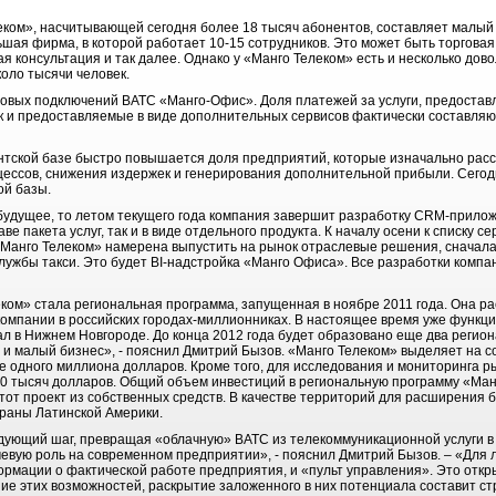
еком», насчитывающей сегодня более 18 тысяч абонентов, составляет малый
ьшая фирма, в которой работает 10-15 сотрудников. Это может быть торгова
ая консультация и так далее. Однако у «Манго Телеком» есть и несколько дов
оло тысячи человек.
овых подключений ВАТС «Манго-Офис». Доля платежей за услуги, предостав
ак и предоставляемые в виде дополнительных сервисов фактически составляю
нтской базе быстро повышается доля предприятий, которые изначально рас
ессов, снижения издержек и генерирования дополнительной прибыли. Сегод
ой базы.
будущее, то летом текущего года компания завершит разработку CRM-прило
ве пакета услуг, так и в виде отдельного продукта. К началу осени к списку с
 «Манго Телеком» намерена выпустить на рынок отраслевые решения, сначала
службы такси. Это будет BI-надстройка «Манго Офиса». Все разработки комп
ом» стала региональная программа, запущенная в ноябре 2011 года. Она рас
омпании в российских городах-миллионниках. В настоящее время уже функци
л в Нижнем Новгороде. До конца 2012 года будет образовано еще два регио
й и малый бизнес», - пояснил Дмитрий Бызов. «Манго Телеком» выделяет на 
е одного миллиона долларов. Кроме того, для исследования и мониторинга р
00 тысяч долларов. Общий объем инвестиций в региональную программу «Манг
тот проект из собственных средств. В качестве территорий для расширения 
траны Латинской Америки.
ующий шаг, превращая «облачную» ВАТС из телекоммуникационной услуги в
евую роль на современном предприятии», - пояснил Дмитрий Бызов. – «Для 
ормации о фактической работе предприятия, и «пульт управления». Это отк
ие этих возможностей, раскрытие заложенного в них потенциала составит ст