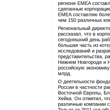
регионе EMEA составл
сделанные корпорацией
EMEA составляю более
чем 150 различных к
Региональный директо
рассказал, что в корп
сегодняшний день раб
большая часть из кот
исследований и разраб
представительства, р
Нижнем Новгороде и Но
российскую экономику 
млрд.
О деятельности фонда 
России в частности рас
Восточной Европы, Бл
Хейка. Он отметил, чт
различные компании с
Только за 2011 год о