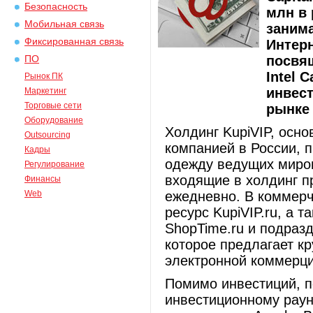
Безопасность
млн в 
Мобильная связь
заним
Фиксированная связь
Интерн
посвя
ПО
Intel 
Рынок ПК
инвес
Маркетинг
Торговые сети
рынке 
Оборудование
Холдинг KupiVIP, осн
Outsourcing
компанией в России, 
Кадры
одежду ведущих миро
Регулирование
входящие в холдинг п
Финансы
Web
ежедневно. В коммерч
ресурс KupiVIP.ru, а 
ShopTime.ru и подраз
которое предлагает к
электронной коммерци
Помимо инвестиций, по
инвестиционному раун