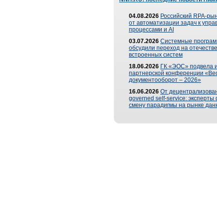
04.08.2026
Российский RPA-рын
от автоматизации задач к упр
процессами и AI
03.07.2026
Системные програ
обсудили переход на отечеств
встроенных систем
18.06.2026
ГК «ЭОС» подвела и
партнерской конференции «Ве
документооборот – 2026»
16.06.2026
От децентрализован
governed self-service: эксперт
смену парадигмы на рынке дан