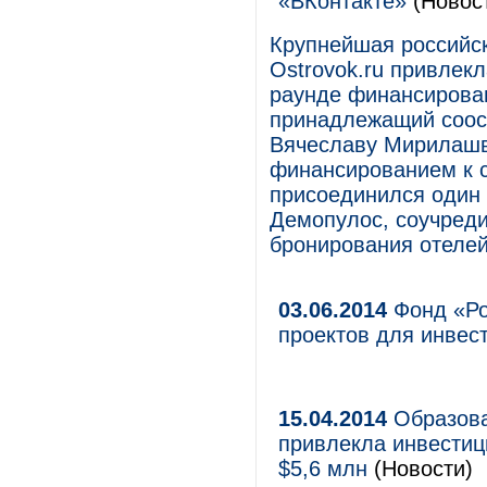
«ВКонтакте»
(Новос
Крупнейшая российс
Ostrovok.ru привлек
раунде финансировани
принадлежащий соос
Вячеславу Мирилашв
финансированием к с
присоединился один 
Демопулос, соучреди
бронирования отелей
03.06.2014
Фонд «Ро
проектов для инвес
15.04.2014
Образова
привлекла инвестици
$5,6 млн
(Новости)