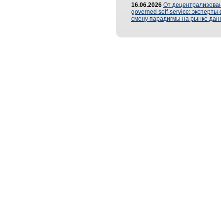
16.06.2026
От децентрализован
governed self-service: эксперт
смену парадигмы на рынке дан