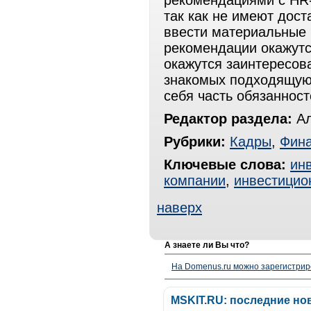
рекомендациями с HR
так как не имеют дос
ввести материальные 
рекомендации окажут
окажутся заинтересова
знакомых подходящую 
себя часть обязанност
Редактор раздела:
Ал
Рубрики:
Кадры
,
Фин
Ключевые слова:
ин
компании
,
инвестицио
наверх
А знаете ли Вы что?
На Domenus.ru можно зарегистрир
MSKIT.RU: последние но