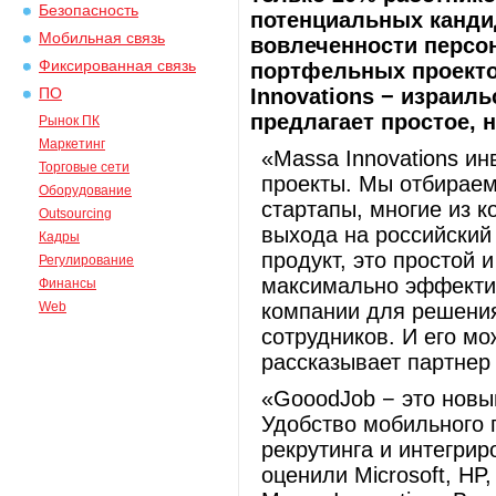
Безопасность
потенциальных кандид
Мобильная связь
вовлеченности персон
Фиксированная связь
портфельных проект
Innovations − израил
ПО
предлагает простое, 
Рынок ПК
Маркетинг
«Massa Innovations и
Торговые сети
проекты. Мы отбирае
Оборудование
стартапы, многие из 
Outsourcing
выхода на российский
Кадры
продукт, это простой
Регулирование
максимально эффекти
Финансы
Web
компании для решения
сотрудников. И его мо
рассказывает партнер
«GooodJob − это новый
Удобство мобильного 
рекрутинга и интегри
оценили Microsoft, HP, 