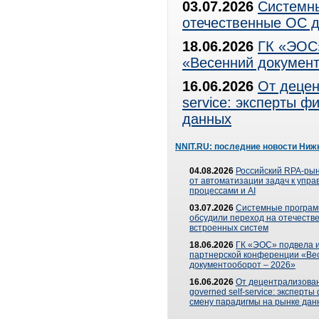
03.07.2026
Системны
отечественные ОС д
18.06.2026
ГК «ЭОС»
«Весенний документ
16.06.2026
От децен
service: эксперты 
данных
NNIT.RU: последние новости Ниж
04.08.2026
Российский RPA-рын
от автоматизации задач к упр
процессами и AI
03.07.2026
Системные програ
обсудили переход на отечеств
встроенных систем
18.06.2026
ГК «ЭОС» подвела и
партнерской конференции «Ве
документооборот – 2026»
16.06.2026
От децентрализован
governed self-service: эксперт
смену парадигмы на рынке дан