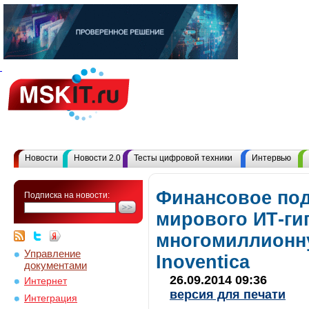
Новости
Новости 2.0
Тесты цифровой техники
Интервью
Финансовое по
Подписка на новости:
мирового ИТ-ги
многомиллионн
Управление
Inoventica
документами
26.09.2014 09:36
Интернет
версия для печати
Интеграция