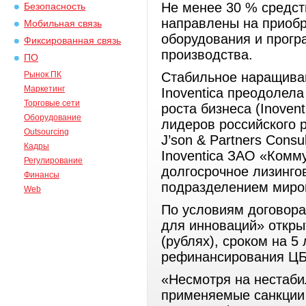
Не менее 30 % средст
Безопасность
направлены на приобр
Мобильная связь
оборудования и прогр
Фиксированная связь
производства.
ПО
Рынок ПК
Стабильное наращиван
Маркетинг
Inoventica преодолел
Торговые сети
роста бизнеса (Inoven
Оборудование
лидеров российского 
Outsourcing
J’son & Partners Cons
Кадры
Inoventica ЗАО «Комм
Регулирование
долгосрочное лизинго
Финансы
подразделением миров
Web
По условиям договор
для инноваций» откры
(рублях), сроком на 5 
рефинансирования ЦБ
«Несмотря на нестаби
применяемые санкции 