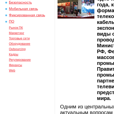
Безопасность
года, 
Мобильная связь
форма
Фиксированная связь
телек
кабель
ПО
экспо
Рынок ПК
виды 
Маркетинг
Торговые сети
провод
Оборудование
Минис
Outsourcing
РФ, Фе
Кадры
массо
Регулирование
промы
Финансы
Правит
Web
промы
партне
телев
предст
мира.
Одним из центральных
актуальным вопросам