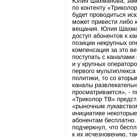
Юлия Шахманова, заме
по контенту «Триколо
будет проводиться ис
может привести либо 
вещания. Юлия Шахман
доступ абонентов к к
позиции некрупных оп
компенсация за это в
поступать с каналами
и у крупных оператор
первого мультиплекса
политики, то со втор
каналы развлекательн
просматривается», - 
«Триколор ТВ» предст
«рыночным лукавством
инициативе некоторые
абонентам бесплатно
подчеркнул, что бесп
к их исчезновению, та