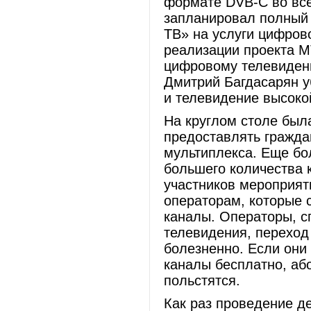
формате DVB-C во все
запланировал полный 
ТВ» на услуги цифрово
реализации проекта М
цифровому телевидени
Дмитрий Багдасарян у
и телевидение высокой
На круглом столе был
предоставлять гражда
мультиплекса. Еще бо
большего количества 
участников мероприяти
операторам, которые 
каналы. Операторы, с
телевидения, переход
болезненно. Если они
каналы бесплатно, аб
польстятся.
Как раз проведение д