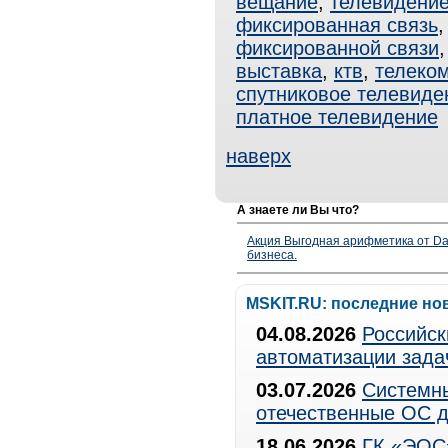
вещание
,
телевидени
фиксированная связь
фиксированной связи
выставка
,
ктв
,
телеко
спутниковое телевиде
платное телевидение
наверх
А знаете ли Вы что?
Акция Выгодная арифметика от Da
бизнеса.
MSKIT.RU: последние но
04.08.2026
Российск
автоматизации зада
03.07.2026
Системны
отечественные ОС д
18.06.2026
ГК «ЭОС»