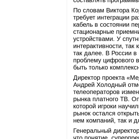
составлять программы
По словам Виктора Ко
требует интеграции ра
кабель в состоянии пе
стационарные приемни
устройствами. У спут
интерактивности, так 
так далее. В России 
проблему цифрового в
быть только комплекс
Директор проекта «М
Андрей Холодный отме
телеоператоров измен
рынка платного ТВ. О
которой игроки научил
рынок остался открыт
нем компаний, так и д
Генеральный директо
что понятие суперпре