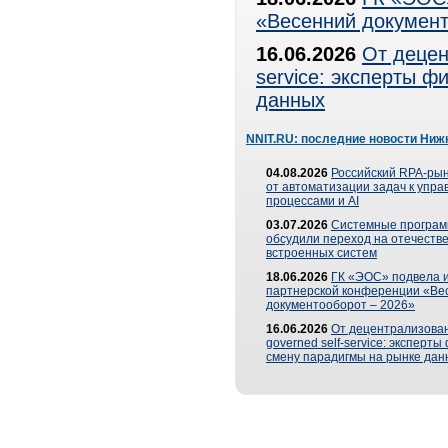
«Весенний документ
16.06.2026
От децен
service: эксперты 
данных
NNIT.RU: последние новости Ниж
04.08.2026
Российский RPA-рын
от автоматизации задач к упр
процессами и AI
03.07.2026
Системные програ
обсудили переход на отечеств
встроенных систем
18.06.2026
ГК «ЭОС» подвела и
партнерской конференции «Ве
документооборот – 2026»
16.06.2026
От децентрализован
governed self-service: эксперт
смену парадигмы на рынке дан