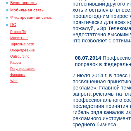
Безопасность
потеснивший другого иг
хоть и остался в плюсе
Мобильная связь
прошлогодним приросто
Фиксированная связь
практически для всех к
ПО
пожалуй, «Эр-Телекома
Рынок ПК
недостаточно высоким 
Маркетинг
что позволяет с оптими
Торговые сети
Оборудование
Outsourcing
08.07.2014
Профессион
Кадры
поправок в Федеральн
Регулирование
7 июля 2014 г. в прес
Финансы
посвященная принятию
Web
рекламе». Главной тем
запрета рекламы на пл
профессионального со
последствия принятия 
гибель ряда каналов из
рекламного инструмент
среднего бизнеса.