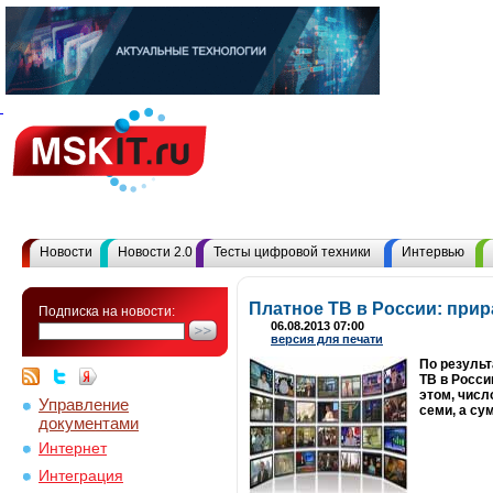
Новости
Новости 2.0
Тесты цифровой техники
Интервью
Платное ТВ в России: при
Подписка на новости:
06.08.2013 07:00
версия для печати
По результ
ТВ в Росси
этом, числ
Управление
семи, а су
документами
Интернет
Интеграция