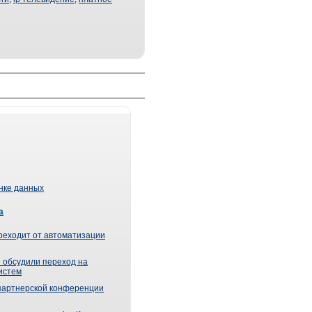
ынке данных
а
реходит от автоматизации
 обсудили переход на
истем
партнерской конференции