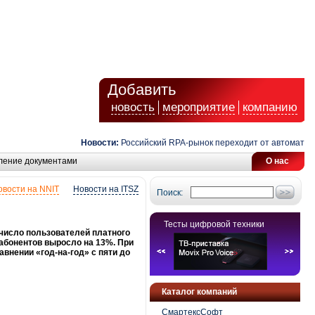
Добавить
новость
мероприятие
компанию
Новости:
Российский RPA-рынок переходит от автоматизации
ление документами
О нас
овости на NNIT
Новости на ITSZ
Поиск:
Тесты цифровой техники
 число пользователей платного
 абонентов выросло на 13%. При
внении «год-на-год» с пяти до
Каталог компаний
СмартексСофт