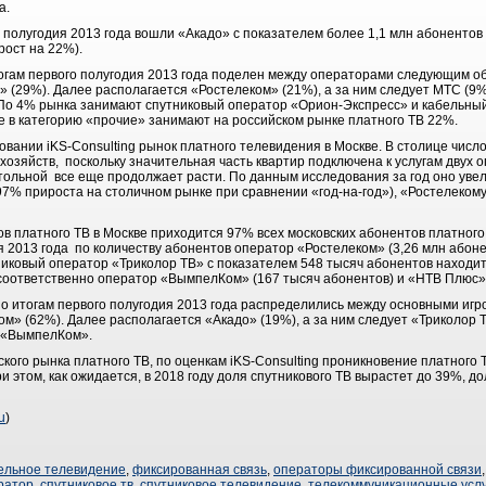
а.
о полугодия 2013 года вошли «Акадо» с показателем более 1,1 млн абонентов 
ирост на 22%).
тогам первого полугодия 2013 года поделен между операторами следующим о
 (29%). Далее располагается «Ростелеком» (21%), а за ним следует МТС (9%
По 4% рынка занимают спутниковый оператор «Орион-Экспресс» и кабельный
в категорию «прочие» занимают на российском рынке платного ТВ 22%.
вании iKS-Consulting рынок платного телевидения в Москве. В столице числ
озяйств, поскольку значительная часть квартир подключена к услугам двух о
тольной все еще продолжает расти. По данным исследования за год оно увел
97% прироста на столичном рынке при сравнении «год-на-год»), «Ростелекому»
.
в платного ТВ в Москве приходится 97% всех московских абонентов платного
я 2013 года по количеству абонентов оператор «Ростелеком» (3,26 млн абон
никовый оператор «Триколор ТВ» с показателем 548 тысяч абонентов находитс
соответственно оператор «ВымпелКом» (167 тысяч абонентов) и «НТВ Плюс»
по итогам первого полугодия 2013 года распределились между основными иг
м» (62%). Далее располагается «Акадо» (19%), а за ним следует «Триколор 
 «ВымпелКом».
ского рынка платного ТВ, по оценкам iKS-Consulting проникновение платного
ри этом, как ожидается, в 2018 году доля спутникового ТВ вырастет до 39%, дол
u
)
ельное телевидение
,
фиксированная связь
,
операторы фиксированной связи
ратор
,
спутниковое тв
,
спутниковое телевидение
,
телекоммуникационные услу