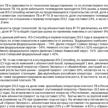
го ТВ в зависимости от технологии предоставления, то по итогам первого пол
ельное ТВ. На долю кабельного телевидения приходится 54% рынка, а прирос
нным iKS-Consulting несмотря на продолжающееся строительство сетей, доля
сегментам спутникового ТВ и IP-TV. В частности, доля спутникового телевид
рирост по отношению к первому полугодию 2012 года составил 23%, а число 
,9 млн.
м роста среди технологий. За год абонентская база IP-TV увеличилась на 44
о, доля IP-TV в общей структуре рынка по-прежнему невелика и составляет 9
о данным рейтинга iKS-Consulting в первом полугодии 2013 года в среднем п
брос по этому показателю в зависимости от региона. Традиционно наиболее
Центральном федеральном округе – 74%. Далее следует Северо-Запад с показ
им федеральным округом – 54%. Немного отстает от ПФО и с 52% находится 
жного федерального округа (включая Северо-Кавказский округ) - 51%. Шесто
ился Сибирский федеральный округ с 42%.
о ТВ, то как отмечается в исследовании iKS-Consulting, по сравнению с ана
2013 года число компаний с абонентской базой, превышающей 1 млн, увеличило
шли спутниковый оператор «Орион-Экспресс» и «ВымпелКом», растущий за сч
ий росла быстрее рынка - средний прирост составил 16%, несмотря на то, ч
 демонстрируют стагнацию. Два крупнейших российских оператора - спутнико
 также продемонстрировали высокие показатели роста. В частности, на их 
ользователей платного ТВ.
олугодия 2013 года на долю семи крупнейших операторов платного ТВ в Росс
количеству абонентов занимает спутниковый оператор «Триколор» (9,5 млн 
2 года). На втором месте расположился оператор «Ростелеком», оказывающий
,9 млн абонентов (прирост за год составил 12%). Третье место за группой ко
в (снижение на 2% при сравнении «год-на-год»). На четвертом и пятом мес
ый «Орион-Экспресс», абонентская база которых составляет по данным иссле
ост у этих операторов за год составил 23% у «ЭР-Телеком» и 81% у «Орион-