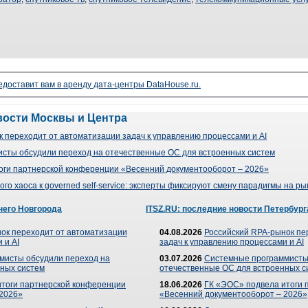
доставит вам в аренду дата-центры DataHouse.ru.
вости Москвы и Центра
 переходит от автоматизации задач к управлению процессами и AI
сты обсудили переход на отечественные ОС для встроенных систем
оги партнерской конференции «Весенний документооборот – 2026»
го хаоса к governed self-service: эксперты фиксируют смену парадигмы на р
него Новгорода
ITSZ.RU: последние новости Петербург
ок переходит от автоматизации
04.08.2026
Российский RPA-рынок пе
 и AI
задач к управлению процессами и AI
мисты обсудили переход на
03.07.2026
Системные программисты
ных систем
отечественные ОС для встроенных с
итоги партнерской конференции
18.06.2026
ГК «ЭОС» подвела итоги 
 2026»
«Весенний документооборот – 2026»