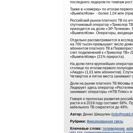
последнего лидером по темпам рост
Также в «семерку» по итогам первог
«ВымпелКом» - более 1,04 млн (пр
Российский рынок платного ТВ по и
спутниковый оператор «Триколор ТВ»
приходится на долю «ЭР-Телеком». 
«ВымпелКом». Операторы, входящие 
Отдельно рассматривается в исследо
на 700 тысяч превышает число домох
абонентов платного ТВ в Первопрес
счет подключений к «Триколор ТВ» (
«ВымпелКому» (21% прироста)
На долю пяти крупнейших операторо
столице по итогам первого полугоди
«Акадо» (1,01 млн абонентов). Спут
Четвертое и пятое места занимают 
Доли на рынке платного ТВ Москвы 
Лидирует здесь оператор «Ростелеко
занимают операторы «НТВ Плюс» и
Говоря о прогнозах развития россий
расти и в 2018 году составит 68%. П
кабельного ТВ сократится до 49%.
Автор:
Денис Шишулин (
info@mskit.r
Рубрики:
Фиксированная связь
Ключевые слова:
телевидение
,
каб
iptv
,
ктв
,
телекоммуникационный опе