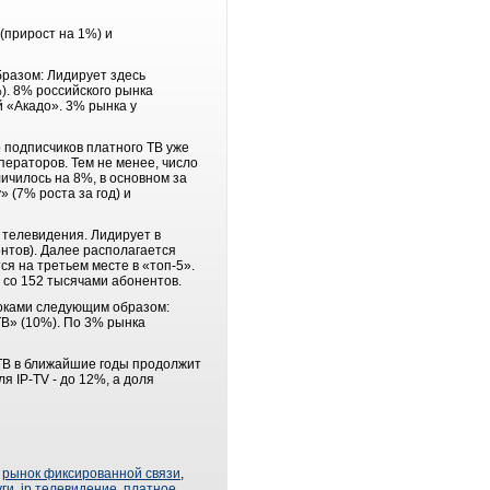
(прирост на 1%) и
бразом: Лидирует здесь
). 8% российского рынка
 «Акадо». 3% рынка у
о подписчиков платного ТВ уже
ператоров. Тем не менее, число
ичилось на 8%, в основном за
 (7% роста за год) и
 телевидения. Лидирует в
ентов). Далее располагается
я на третьем месте в «топ-5».
 со 152 тысячами абонентов.
роками следующим образом:
ТВ» (10%). По 3% рынка
 ТВ в ближайшие годы продолжит
я IP-TV - до 12%, а доля
,
рынок фиксированной связи
,
ги
,
ip телевидение
,
платное