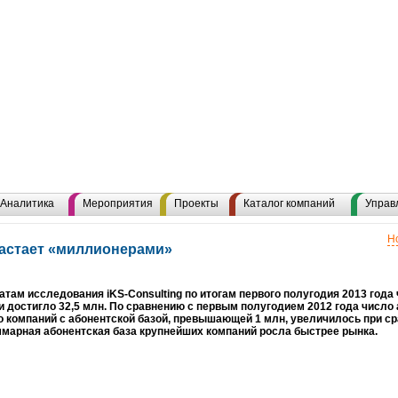
Аналитика
Мероприятия
Проекты
Каталог компаний
Управ
Н
растает «миллионерами»
атам исследования iKS-Consulting по итогам первого полугодия 2013 года
и достигло 32,5 млн. По сравнению с первым полугодием 2012 года число
о компаний с абонентской базой, превышающей 1 млн, увеличилось при сра
ммарная абонентская база крупнейших компаний росла быстрее рынка.