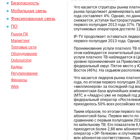
Безопасность
Что касается структуры рынка платно
Мобильная связь
рынка продолжает доминировать каб
года составляет 4%. Однако, по да
Фиксированная связь
снижается, уступая быстрорастущим 
первого полугодия 2013 года 37%. П
ПО
спутниковых операторов достигло 11
Рынок ПК
IP-TV продолжает оставаться лидеро
Маркетинг
первого полугодия 2013 года. Однак
Торговые сети
Проникновение услуги платного ТВ п
этом наблюдается значительный раз
Оборудование
услуги платного ТВ наблюдается в 
Outsourcing
уровню проникновения за Приволжск
федеральный округ. Пятое место у Ю
Кадры
Восток (46%). На седьмом располож
Регулирование
Что касается лидеров рынка платног
Финансы
года, по итогам первого полугодия 
Web
«миллионеров» за последний год во
абонентская база крупнейших компан
(МТС и «Акадо») уже не первый год
федеральный оператор «Ростелеком»
приходилось 50% всех российских п
Таким образом, по итогам первого п
абонентской базы. Первое место по 
сравнению с первым полугодием 201
по кабельному ТВ. Его показатели 6
приходится более 2,88 млн абоненто
оператор «ЭР-Телеком» и спутников
млн абонентов соответственно. Прир