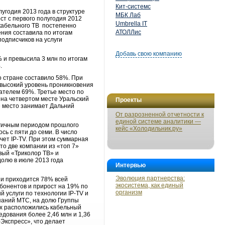
Кит-системс
угодия 2013 года в структуре
МБК Лаб
т с первого полугодия 2012
Umbrella IT
 кабельного ТВ постепенно
АТОЛЛис
ения составила по итогам
подписчиков на услуги
Добавь свою компанию
% и превысила 3 млн по итогам
%.
о стране составило 58%. При
 высокий уровень проникновения
ателем 69%. Третье место по
на четвертом месте Уральский
Проекты
е место занимает Дальний
От разрозненной отчетности к
единой системе аналитики —
логичным периодом прошлого
кейс «Холодильник.ру»
сь с пяти до семи. В число
ет IP-TV. При этом суммарная
то две компании из «топ 7»
вый «Триколор ТВ» и
долю в июле 2013 года
Интервью
Эволюция партнерства:
ии приходится 78% всей
экосистема, как единый
абонентов и прирост на 19% по
организм
 услуги по технологии IP-TV и
мпаний МТС, на долю Группы
тах расположились кабельный
дования более 2,46 млн и 1,36
Экспресс», что делает