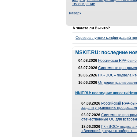
телевидение
наверх
А знаете ли Вы что?
Серверы лучших конфигураций пре
MSKIT.RU: последние но
04.08.2026
Российский RPA-рынок
03.07.2026
Системные программи
18.06.2026
ГК «ЭОС» подвела ит
16.06.2026
От децентрализованно
NNIT.RU: последние новости Ниж
04.08.2026
Российский RPA-рын
задач к управлению процессами
03.07.2026
Системные програм
отечественные ОС для встроен
18.06.2026
ГК «ЭОС» подвела 
«Весенний документооборот –