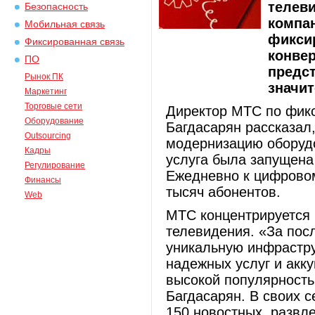
телеви
Безопасность
компа
Мобильная связь
фикси
Фиксированная связь
конвер
ПО
предс
Рынок ПК
значи
Маркетинг
Торговые сети
Директор МТС по фик
Оборудование
Багдасарян рассказал
Outsourcing
модернизацию оборудо
Кадры
услуга была запущена
Регулирование
Ежедневно к цифрово
Финансы
тысяч абонентов.
Web
МТС концентрируется 
телевидения. «За пос
уникальную инфрастру
надежных услуг и акк
высокой популярность
Багдасарян. В своих 
150 новостных, развл