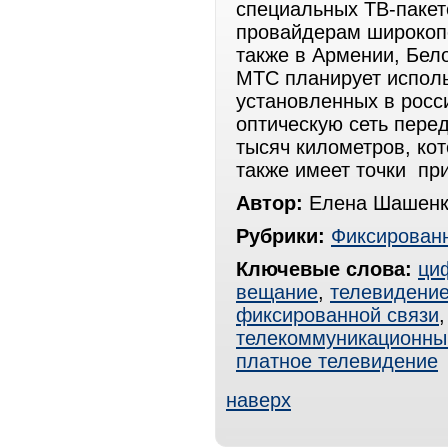
специальных ТВ-пакет
провайдерам широкопо
также в Армении, Бело
МТС планирует исполь
установленных в росси
оптическую сеть пере
тысяч километров, кот
также имеет точки пр
Автор:
Елена Шашенк
Рубрики:
Фиксированн
Ключевые слова:
ци
вещание
,
телевидени
фиксированной связи
телекоммуникационны
платное телевидение
наверх