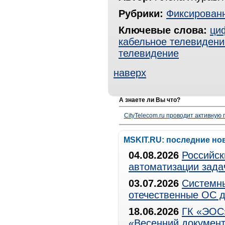
Рубрики:
Фиксированн
Ключевые слова:
ци
кабельное телевидени
телевидение
наверх
А знаете ли Вы что?
CityTelecom.ru проводит активную
MSKIT.RU: последние но
04.08.2026
Российск
автоматизации зада
03.07.2026
Системны
отечественные ОС д
18.06.2026
ГК «ЭОС»
«Весенний документ