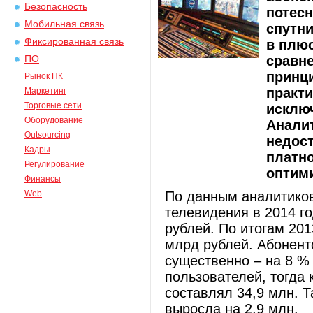
Безопасность
потесн
Мобильная связь
спутни
Фиксированная связь
в плюс
сравн
ПО
принц
Рынок ПК
практи
Маркетинг
Торговые сети
исключ
Оборудование
Анали
Outsourcing
недос
Кадры
платно
Регулирование
оптим
Финансы
Web
По данным аналитиков
телевидения в 2014 г
рублей. По итогам 201
млрд рублей. Абонент
существенно – на 8 % 
пользователей, тогда 
составлял 34,9 млн. Т
выросла на 2,9 млн.