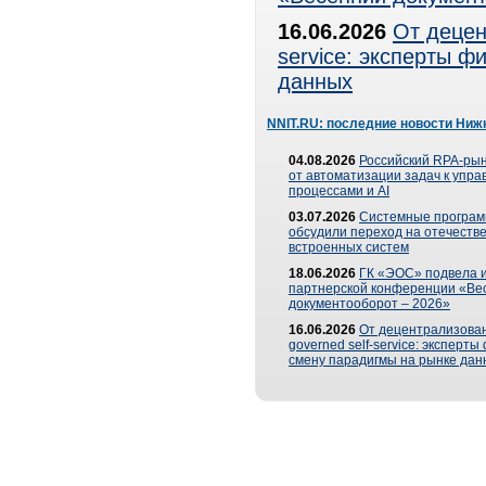
16.06.2026
От децен
service: эксперты 
данных
NNIT.RU: последние новости Ниж
04.08.2026
Российский RPA-рын
от автоматизации задач к упр
процессами и AI
03.07.2026
Системные програ
обсудили переход на отечеств
встроенных систем
18.06.2026
ГК «ЭОС» подвела и
партнерской конференции «Ве
документооборот – 2026»
16.06.2026
От децентрализован
governed self-service: эксперт
смену парадигмы на рынке дан