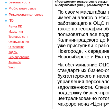
«Ростелеком» торжественно открыл
Безопасность
обслуживания (ОЦО), работающего в
Мобильная связь
По своим масштабам 
Фиксированная связь
имеет аналогов в Рос
ПО
работающего в ОЦО пе
Рынок ПК
также по географии о
Маркетинг
пользоваться все под
Торговые сети
Калининградского до 
Оборудование
уже приступили к ра
Outsourcing
Новгороде, к середине
Кадры
Новосибирске и Екате
Регулирование
Финансы
На обслуживание ОЦО
Web
стандартных бизнес-о
бухгалтерского и нало
управления персонало
задолженности. Спец
поддержку бизнес-про
централизованно гото
макрорегиона «Центр»