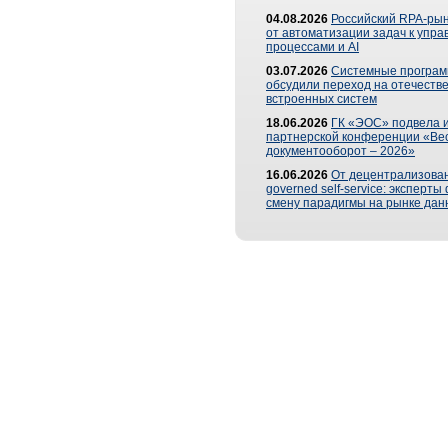
04.08.2026
Российский RPA-рын
от автоматизации задач к упр
процессами и AI
03.07.2026
Системные програ
обсудили переход на отечеств
встроенных систем
18.06.2026
ГК «ЭОС» подвела и
партнерской конференции «Ве
документооборот – 2026»
16.06.2026
От децентрализован
governed self-service: эксперт
смену парадигмы на рынке дан