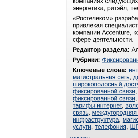
компаниях следующих 
энергетика, ритэйл, т
«Ростелеком» разраб
привлекая специалист
компании Accenture, 
сфере деятельности.
Редактор раздела:
Ал
Рубрики:
Фиксированн
Ключевые слова:
ин
магистральная сеть
,
д
широкополосный дост
фиксированной связи
фиксированной связи
тарифы интернет
,
вол
связь
,
междугородняя 
инфраструктура
,
маги
услуги
,
телефония
,
Ш