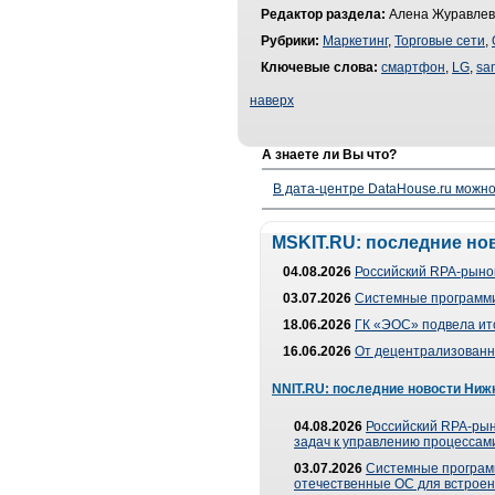
Редактор раздела:
Алена Журавлев
Рубрики:
Маркетинг
,
Торговые сети
,
Ключевые слова:
смартфон
,
LG
,
sa
наверх
А знаете ли Вы что?
В дата-центре DataHouse.ru можно
MSKIT.RU: последние но
04.08.2026
Российский RPA-рынок
03.07.2026
Системные программи
18.06.2026
ГК «ЭОС» подвела ит
16.06.2026
От децентрализованно
NNIT.RU: последние новости Ниж
04.08.2026
Российский RPA-рын
задач к управлению процессами
03.07.2026
Системные програм
отечественные ОС для встроен