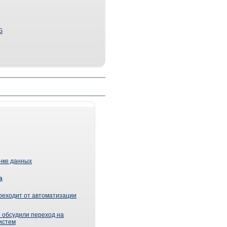
G
ынке данных
а
реходит от автоматизации
 обсудили переход на
истем