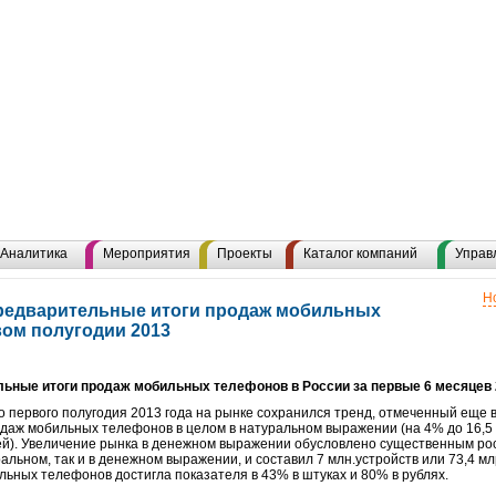
Аналитика
Мероприятия
Проекты
Каталог компаний
Управ
Н
предварительные итоги продаж мобильных
вом полугодии 2013
ьные итоги продаж мобильных телефонов в России за первые 6 месяцев 
о первого полугодия 2013 года на рынке сохранился тренд, отмеченный еще в 
аж мобильных телефонов в целом в натуральном выражении (на 4% до 16,5 м
блей). Увеличение рынка в денежном выражении обусловлено существенным ро
ральном, так и в денежном выражении, и составил 7 млн.устройств или 73,4 м
ьных телефонов достигла показателя в 43% в штуках и 80% в рублях.