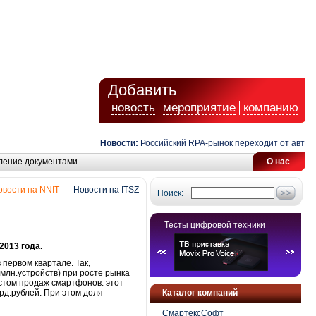
Добавить
новость
мероприятие
компанию
Новости:
Российский RPA-рынок переходит от автомати
ление документами
О нас
овости на NNIT
Новости на ITSZ
Поиск:
Тесты цифровой техники
2013 года.
первом квартале. Так,
лн.устройств) при росте рынка
стом продаж смартфонов: этот
лрд.рублей. При этом доля
Каталог компаний
СмартексСофт