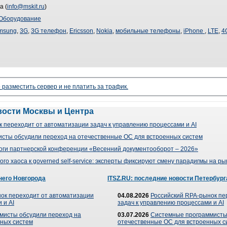
а (
info@mskit.ru
)
Оборудование
msung
,
3G
,
3G телефон
,
Ericsson
,
Nokia
,
мобильные телефоны
,
iPhone
,
LTE
,
4
 разместить сервер и не платить за трафик.
вости Москвы и Центра
 переходит от автоматизации задач к управлению процессами и AI
сты обсудили переход на отечественные ОС для встроенных систем
оги партнерской конференции «Весенний документооборот – 2026»
го хаоса к governed self-service: эксперты фиксируют смену парадигмы на р
него Новгорода
ITSZ.RU: последние новости Петербург
ок переходит от автоматизации
04.08.2026
Российский RPA-рынок пе
 и AI
задач к управлению процессами и AI
мисты обсудили переход на
03.07.2026
Системные программисты
ных систем
отечественные ОС для встроенных с