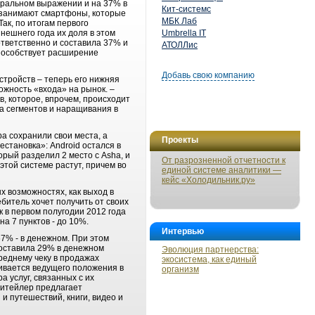
уральном выражении и на 37% в
Кит-системс
о занимают смартфоны, которые
МБК Лаб
ак, по итогам первого
нешнего года их доля в этом
Umbrella IT
оответственно и составила 37% и
АТОЛЛис
способствует расширение
Добавь свою компанию
тройств – теперь его нижняя
ожность «входа» на рынок. –
, которое, впрочем, происходит
ла сегментов и наращивания в
ра сохранили свои места, а
Проекты
становка»: Android остался в
орый разделил 2 место с Asha, и
От разрозненной отчетности к
этой системе растут, причем во
единой системе аналитики —
кейс «Холодильник.ру»
х возможностях, как выход в
итель хочет получить от своих
к в первом полугодии 2012 года
а 7 пунктов - до 10%.
Интервью
7% - в денежном. При этом
составила 29% в денежном
Эволюция партнерства:
реднему чеку в продажах
экосистема, как единый
ивается ведущего положения в
организм
 услуг, связанных с их
ритейлер предлагает
и путешествий, книги, видео и