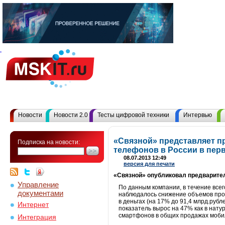
Новости
Новости 2.0
Тесты цифровой техники
Интервью
«Связной» представляет 
Подписка на новости:
телефонов в России в пер
08.07.2013 12:49
версия для печати
«Связной» опубликовал предварител
Управление
По данным компании, в течение всег
документами
наблюдалось снижение объемов прод
в деньгах (на 17% до 91,4 млрд.ру
Интернет
показатель вырос на 47% как в нату
смартфонов в общих продажах мобил
Интеграция