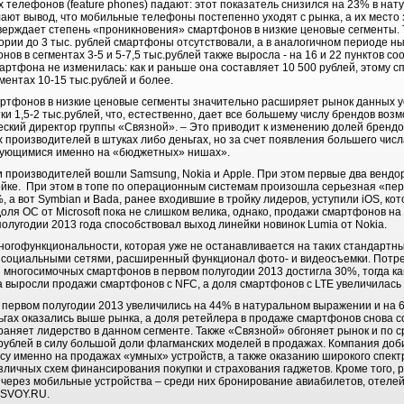
телефонов (feature phones) падают: этот показатель снизился на 23% в нат
лают вывод, что мобильные телефоны постепенно уходят с рынка, а их мест
верждает степень «проникновения» смартфонов в низкие ценовые сегменты. Т
гории до 3 тыс. рублей смартфоны отсутствовали, а в аналогичном периоде ны
ов в сегментах 3-5 и 5-7,5 тыс.рублей также выросла - на 16 и 22 пунктов с
артфона не изменилась: как и раньше она составляет 10 500 рублей, этому 
ментах 10-15 тыс.рублей и более.
ртфонов в низкие ценовые сегменты значительно расширяет рынок данных ус
и 1,5-2 тыс.рублей, что, естественно, дает все большему числу брендов возм
ский директор группы «Связной». – Это приводит к изменению долей брендов
 производителей в штуках либо деньгах, но за счет появления большего чис
рующимися именно на «бюджетных» нишах».
и производителей вошли Samsung, Nokia и
Apple
. При этом первые два вендо
йке. При этом в топе по о
перационным системам произошла
серьезная «пере
 а вот Symbian и Bada, ранее входившие в тройку лидеров, уступили iOS, кот
оля ОС от Microsoft пока не слишком велика, однако, продажи смартфонов на 
олугодии 2013 года способствовал выход линейки новинок Lumia от Nokia.
огофункциональности, которая уже не останавливается на таких стандартны
 социальными сетями, расширенный функционал фото- и видеосъемки. Потреб
я многосимочных смартфонов в первом полугодии 2013 достигла 30%, тогда ка
а выросли продажи смартфонов с NFC, а доля смартфонов с LTE увеличилась н
первом полугодии 2013 увеличились на 44% в натуральном выражении и на 6
ьгах оказались выше рынка, а доля ретейлера в продаже смартфонов снова 
раняет лидерство в данном сегменте. Также «Связной» обгоняет рынок и по с
 рублей в силу большой доли флагманских моделей в продажах. Компания доб
су именно на продажах «умных» устройств, а также оказанию широкого спектра
зличных схем финансирования покупки и страхования гаджетов. Кроме того, 
ерез мобильные устройства – среди них бронирование авиабилетов, отелей 
 SVOY.RU.