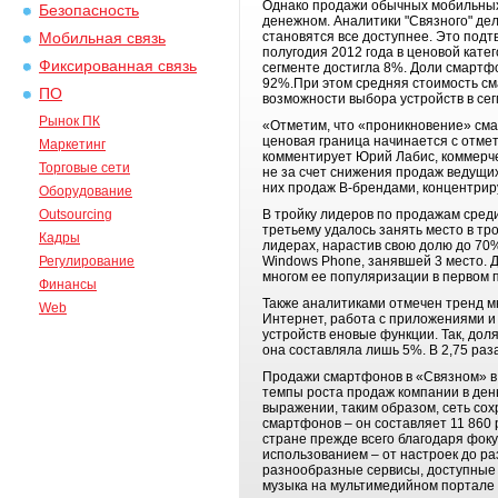
Однако продажи обычных мобильных 
Безопасность
денежном. Аналитики "Связного" де
становятся все доступнее. Это подт
Мобильная связь
полугодия 2012 года в ценовой кате
Фиксированная связь
сегменте достигла 8%. Доли смартфон
92%.При этом средняя стоимость см
ПО
возможности выбора устройств в сег
Рынок ПК
«Отметим, что «проникновение» сма
ценовая граница начинается с отметк
Маркетинг
комментирует Юрий Лабис, коммерче
Торговые сети
не за счет снижения продаж ведущих
них продаж В-брендами, концентри
Оборудование
Outsourcing
В тройку лидеров по продажам сред
третьему удалось занять место в тро
Кадры
лидерах, нарастив свою долю до 70%,
Регулирование
Windows Phone, занявшей 3 место. Д
многом ее популяризации в первом п
Финансы
Также аналитиками отмечен тренд мн
Web
Интернет, работа с приложениями и
устройств еновые функции. Так, дол
она составляла лишь 5%. В 2,75 раз
Продажи смартфонов в «Связном» в 
темпы роста продаж компании в ден
выражении, таким образом, сеть сох
смартфонов – он составляет 11 860
стране прежде всего благодаря фоку
использованием – от настроек до ра
разнообразные сервисы, доступные ч
музыка на мультимедийном портале