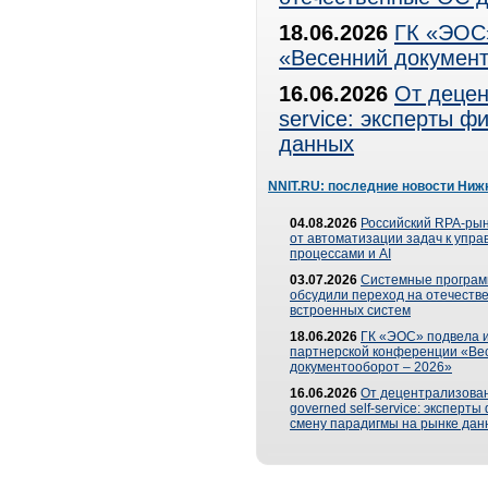
18.06.2026
ГК «ЭОС»
«Весенний документ
16.06.2026
От децен
service: эксперты 
данных
NNIT.RU: последние новости Ниж
04.08.2026
Российский RPA-рын
от автоматизации задач к упр
процессами и AI
03.07.2026
Системные програ
обсудили переход на отечеств
встроенных систем
18.06.2026
ГК «ЭОС» подвела и
партнерской конференции «Ве
документооборот – 2026»
16.06.2026
От децентрализован
governed self-service: эксперт
смену парадигмы на рынке дан