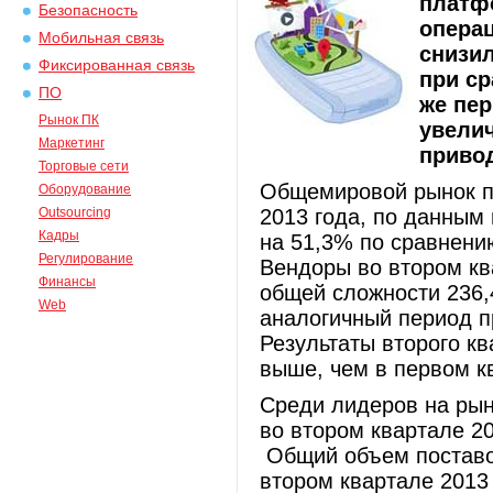
платф
Безопасность
опера
Мобильная связь
снизил
Фиксированная связь
при ср
ПО
же пер
Рынок ПК
увелич
Маркетинг
привод
Торговые сети
Общемировой рынок п
Оборудование
Outsourcing
2013 года, по данным
Кадры
на 51,3% по сравнени
Регулирование
Вендоры во втором кв
Финансы
общей сложности 236,
Web
аналогичный период п
Результаты второго кв
выше, чем в первом кв
Среди лидеров на ры
во втором квартале 20
Общий объем поставо
втором квартале 2013 