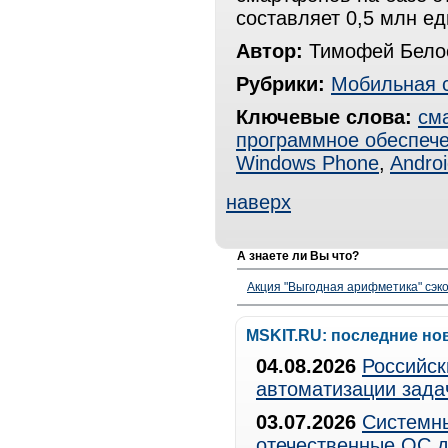
составляет 0,5 млн ед
Автор:
Тимофей Белос
Рубрики:
Мобильная 
Ключевые слова:
см
программное обеспеч
Windows Phone
,
Andro
наверх
А знаете ли Вы что?
Акция "Выгодная арифметика" сэко
MSKIT.RU: последние но
04.08.2026
Российск
автоматизации зада
03.07.2026
Системны
отечественные ОС д